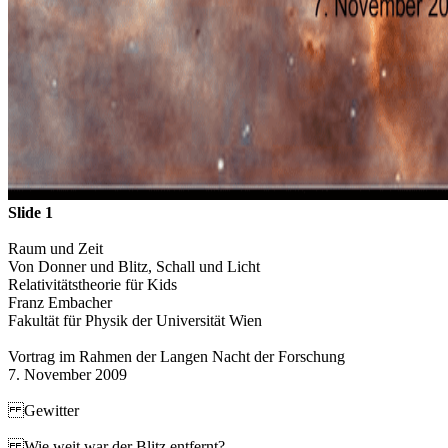
Slide 1
Raum und Zeit
Von Donner und Blitz, Schall und Licht
Relativitätstheorie für Kids
Franz Embacher
Fakultät für Physik der Universität Wien
Vortrag im Rahmen der Langen Nacht der Forschung
7. November 2009
Gewitter
Wie weit war der Blitz entfernt?