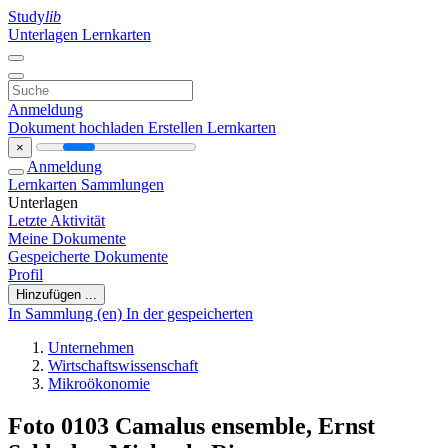
Study
lib
Unterlagen
Lernkarten
Anmeldung
Dokument hochladen
Erstellen Lernkarten
×
Anmeldung
Lernkarten
Sammlungen
Unterlagen
Letzte Aktivität
Meine Dokumente
Gespeicherte Dokumente
Profil
Hinzufügen ...
In Sammlung (en)
In der gespeicherten
Unternehmen
Wirtschaftswissenschaft
Mikroökonomie
Foto 0103 Camalus ensemble, Ernst