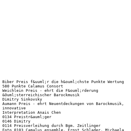
Biber Preis f&uuml;r die h&ouml;chste Punkte Wertung
580 Punkte Calamus Consort
Weichlein Preis - ehrt die F&ouml;rderung
&Ouml;sterreichischer Barockmusik
Dimitry Sinkovsky
Aumann Preis - ehrt Neuentdeckungen von Barockmusik,
innovative
Interpretation Anais Chen
0134 Preistr&auml;ger
0146 Dimitry
0114 Preisverleihung durch Bgm. Zeitlinger
Foto 0103 Camalus ensemble, Ernst Schlader, Michaela