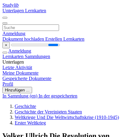
Study
lib
Unterlagen
Lernkarten
Anmeldung
Dokument hochladen
Erstellen Lernkarten
×
Anmeldung
Lernkarten
Sammlungen
Unterlagen
Letzte Aktivität
Meine Dokumente
Gespeicherte Dokumente
Profil
Hinzufügen ...
In Sammlung (en)
In der gespeicherten
Geschichte
Geschichte der Vereinigten Staaten
Weltkriege Und Die Weltwirtschaftskrise (1910-1945)
Erster Weltkrieg
Volker Ullrich Die Revolution von