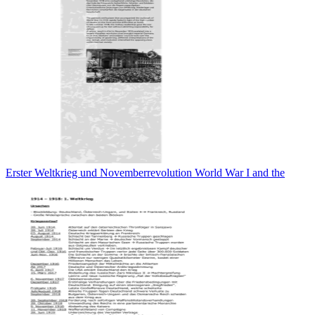
Erster Weltkrieg und Novemberrevolution World War I and the