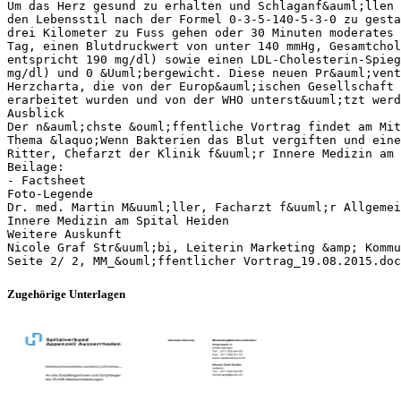
Um das Herz gesund zu erhalten und Schlaganf&auml;llen 
den Lebensstil nach der Formel 0-3-5-140-5-3-0 zu gesta
drei Kilometer zu Fuss gehen oder 30 Minuten moderates 
Tag, einen Blutdruckwert von unter 140 mmHg, Gesamtchol
entspricht 190 mg/dl) sowie einen LDL-Cholesterin-Spieg
mg/dl) und 0 &Uuml;bergewicht. Diese neuen Pr&auml;vent
Herzcharta, die von der Europ&auml;ischen Gesellschaft 
erarbeitet wurden und von der WHO unterst&uuml;tzt werd
Ausblick
Der n&auml;chste &ouml;ffentliche Vortrag findet am Mit
Thema &laquo;Wenn Bakterien das Blut vergiften und eine
Ritter, Chefarzt der Klinik f&uuml;r Innere Medizin am 
Beilage:
- Factsheet
Foto-Legende
Dr. med. Martin M&uuml;ller, Facharzt f&uuml;r Allgemei
Innere Medizin am Spital Heiden
Weitere Auskunft
Nicole Graf Str&uuml;bi, Leiterin Marketing &amp; Komm
Zugehörige Unterlagen