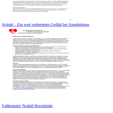
Schuld – Ein weit verbreitetes Gefühl bei Angehörigen
Fallbeispiel: Notfall Herzinfarkt