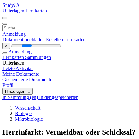
Study
lib
Unterlagen
Lernkarten
Anmeldung
Dokument hochladen
Erstellen Lernkarten
×
Anmeldung
Lernkarten
Sammlungen
Unterlagen
Letzte Aktivität
Meine Dokumente
Gespeicherte Dokumente
Profil
Hinzufügen ...
In Sammlung (en)
In der gespeicherten
Wissenschaft
Biologie
Mikrobiologie
Herzinfarkt: Vermeidbar oder Schicksal?