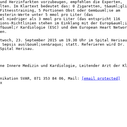
und Herzinfarkten vorzubeugen, empfehlen die Experten,
lten. Im Klartext bedeutet das: 0 Zigaretten, t&auml;gli
Fitnesstraining, 5 Portionen Obst oder Gem&uuml;se am
esterin-Werte unter 5 mmol pro Liter (das
el niedriger als 3 mmol pro Liter (das entspricht 116
ions-Richtlinien stehen im Einklang mit der Europ&auml;i
f&uuml;r Kardiologie (ESC) und dem European Heart Networ
en.
twoch, 23. September 2015 um 19.30 Uhr im Spital Herisau
 Sepsis ausl&ouml;sen&raquo; statt. Referieren wird Dr. 
Spital Herisau.
ne Innere Medizin und Kardiologie, Leitender Arzt der Kl
unikation SVAR, 071 353 84 06, Mail:
[email protected]