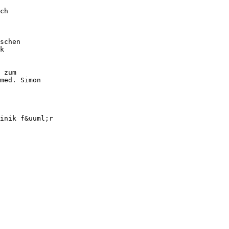
ch
schen
k
 zum
med. Simon
inik f&uuml;r