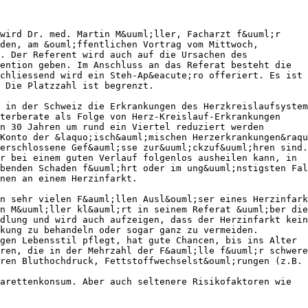
wird Dr. med. Martin M&uuml;ller, Facharzt f&uuml;r
den, am &ouml;ffentlichen Vortrag vom Mittwoch,
. Der Referent wird auch auf die Ursachen des
ention geben. Im Anschluss an das Referat besteht die
chliessend wird ein Steh-Ap&eacute;ro offeriert. Es ist
 Die Platzzahl ist begrenzt.
 in der Schweiz die Erkrankungen des Herzkreislaufsystem
terberate als Folge von Herz-Kreislauf-Erkrankungen
n 30 Jahren um rund ein Viertel reduziert werden
Konto der &laquo;isch&auml;mischen Herzerkrankungen&raqu
erschlossene Gef&auml;sse zur&uuml;ckzuf&uuml;hren sind.
r bei einem guten Verlauf folgenlos ausheilen kann, in
benden Schaden f&uuml;hrt oder im ung&uuml;nstigsten Fal
nen an einem Herzinfarkt.
n sehr vielen F&auml;llen Ausl&ouml;ser eines Herzinfark
n M&uuml;ller kl&auml;rt in seinem Referat &uuml;ber die
dlung und wird auch aufzeigen, dass der Herzinfarkt kein
kung zu behandeln oder sogar ganz zu vermeiden.
gen Lebensstil pflegt, hat gute Chancen, bis ins Alter
ren, die in der Mehrzahl der F&auml;lle f&uuml;r schwere
ren Bluthochdruck, Fettstoffwechselst&ouml;rungen (z.B. 
arettenkonsum. Aber auch seltenere Risikofaktoren wie