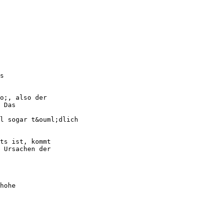
s
o;, also der
 Das
l sogar t&ouml;dlich
ts ist, kommt
 Ursachen der
hohe