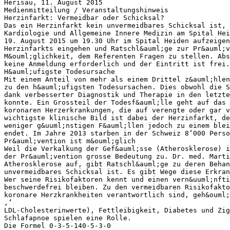
Herisau, 11. August 2015
Medienmitteilung / Veranstaltungshinweis
Herzinfarkt: Vermeidbar oder Schicksal?
Das ein Herzinfarkt kein unvermeidbares Schicksal ist, 
Kardiologie und Allgemeine Innere Medizin am Spital Hei
19. August 2015 um 19.30 Uhr im Spital Heiden aufzeigen
Herzinfarkts eingehen und Ratschl&auml;ge zur Pr&auml;v
M&ouml;glichkeit, dem Referenten Fragen zu stellen. Abs
keine Anmeldung erforderlich und der Eintritt ist frei.
H&auml;ufigste Todesursache
Mit einem Anteil von mehr als einem Drittel z&auml;hlen
zu den h&auml;ufigsten Todesursachen. Dies obwohl die S
dank verbesserter Diagnostik und Therapie in den letzte
konnte. Ein Grossteil der Todesf&auml;lle geht auf das 
koronaren Herzerkrankungen, die auf verengte oder gar v
wichtigste klinische Bild ist dabei der Herzinfarkt, de
weniger g&uuml;nstigen F&auml;llen jedoch zu einem blei
endet. Im Jahre 2013 starben in der Schweiz 8‘000 Perso
Pr&auml;vention ist m&ouml;glich
Weil die Verkalkung der Gef&auml;sse (Atherosklerose) i
der Pr&auml;vention grosse Bedeutung zu. Dr. med. Marti
Atherosklerose auf, gibt Ratschl&auml;ge zu deren Behan
unvermeidbares Schicksal ist. Es gibt Wege diese Erkran
Wer seine Risikofaktoren kennt und einen vern&uuml;nfti
beschwerdefrei bleiben. Zu den vermeidbaren Risikofakto
koronare Herzkrankheiten verantwortlich sind, geh&ouml;
‚‘
LDL-Cholesterinwerte), Fettleibigkeit, Diabetes und Zig
Schlafapnoe spielen eine Rolle.
Die Formel 0-3-5-140-5-3-0