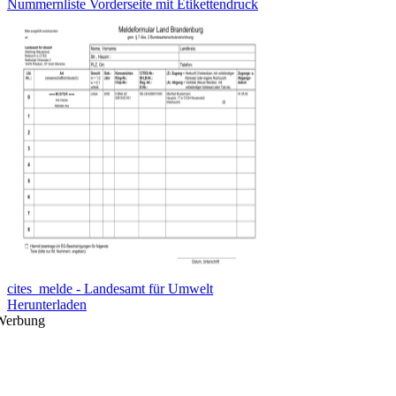
Nummernliste Vorderseite mit Etikettendruck
cites_melde - Landesamt für Umwelt
Herunterladen
Werbung