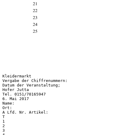
Kleidermarkt
Vergabe der Chiffrenummern:
Datum der Veranstaltung;
Hofer Jutta
Tel. 0151/70165947
6. Mai 2017
Name:
Ort:
A Lfd. Nr. Artikel:
T
1
2
3
4