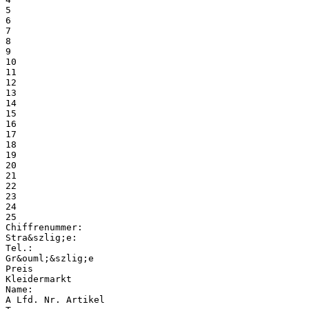
5
6
7
8
9
10
11
12
13
14
15
16
17
18
19
20
21
22
23
24
25
Chiffrenummer:
Stra&szlig;e:
Tel.:
Gr&ouml;&szlig;e
Preis
Kleidermarkt
Name:
A Lfd. Nr. Artikel