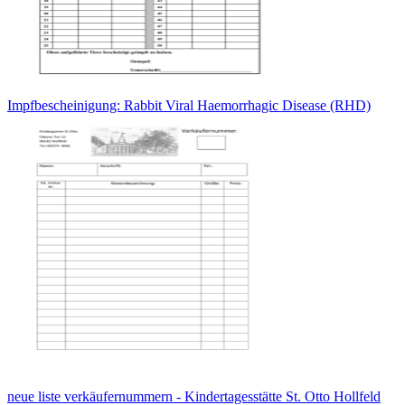
Impfbescheinigung: Rabbit Viral Haemorrhagic Disease (RHD)
neue liste verkäufernummern - Kindertagesstätte St. Otto Hollfeld