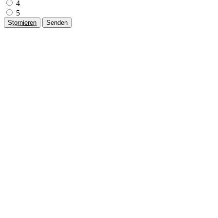
4
5
Stornieren
Senden