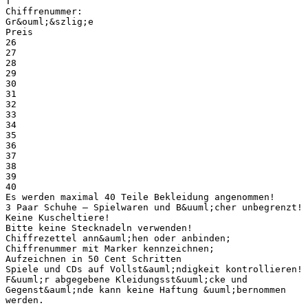
T
Chiffrenummer:
Gr&ouml;&szlig;e
Preis
26
27
28
29
30
31
32
33
34
35
36
37
38
39
40
Es werden maximal 40 Teile Bekleidung angenommen!
3 Paar Schuhe – Spielwaren und B&uuml;cher unbegrenzt!
Keine Kuscheltiere!
Bitte keine Stecknadeln verwenden!
Chiffrezettel ann&auml;hen oder anbinden;
Chiffrenummer mit Marker kennzeichnen;
Aufzeichnen in 50 Cent Schritten
Spiele und CDs auf Vollst&auml;ndigkeit kontrollieren!
F&uuml;r abgegebene Kleidungsst&uuml;cke und
Gegenst&auml;nde kann keine Haftung &uuml;bernommen