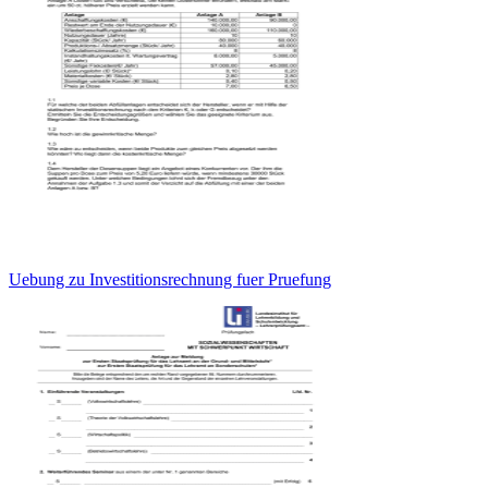
Uebung zu Investitionsrechnung fuer Pruefung