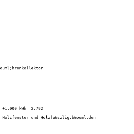
ouml;hrenkollektor
 +1.000 kWh= 2.792
 Holzfenster und Holzfu&szlig;b&ouml;den