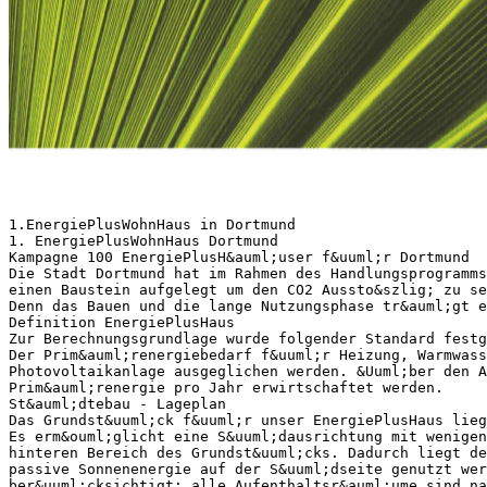
1.EnergiePlusWohnHaus in Dortmund
1. EnergiePlusWohnHaus Dortmund
Kampagne 100 EnergiePlusH&auml;user f&uuml;r Dortmund
Die Stadt Dortmund hat im Rahmen des Handlungsprogramms
einen Baustein aufgelegt um den CO2 Aussto&szlig; zu se
Denn das Bauen und die lange Nutzungsphase tr&auml;gt e
Definition EnergiePlusHaus
Zur Berechnungsgrundlage wurde folgender Standard festg
Der Prim&auml;renergiebedarf f&uuml;r Heizung, Warmwass
Photovoltaikanlage ausgeglichen werden. &Uuml;ber den A
Prim&auml;renergie pro Jahr erwirtschaftet werden.
St&auml;dtebau - Lageplan
Das Grundst&uuml;ck f&uuml;r unser EnergiePlusHaus lieg
Es erm&ouml;glicht eine S&uuml;dausrichtung mit wenigen
hinteren Bereich des Grundst&uuml;cks. Dadurch liegt de
passive Sonnenenergie auf der S&uuml;dseite genutzt we
ber&uuml;cksichtigt: alle Aufenthaltsr&auml;ume sind na