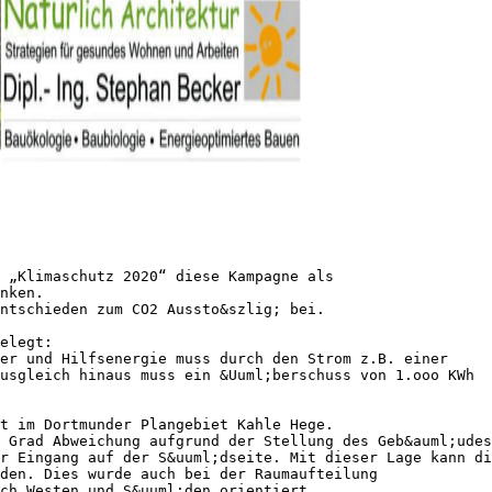
 „Klimaschutz 2020“ diese Kampagne als
nken.
ntschieden zum CO2 Aussto&szlig; bei.
elegt:
er und Hilfsenergie muss durch den Strom z.B. einer
usgleich hinaus muss ein &Uuml;berschuss von 1.ooo KWh
t im Dortmunder Plangebiet Kahle Hege.
 Grad Abweichung aufgrund der Stellung des Geb&auml;udes
r Eingang auf der S&uuml;dseite. Mit dieser Lage kann di
rden. Dies wurde auch bei der Raumaufteilung
ch Westen und S&uuml;den orientiert.