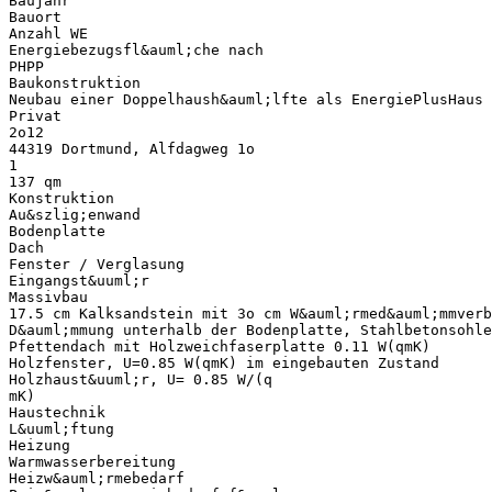
Baujahr
Bauort
Anzahl WE
Energiebezugsfl&auml;che nach
PHPP
Baukonstruktion
Neubau einer Doppelhaush&auml;lfte als EnergiePlusHaus
Privat
2o12
44319 Dortmund, Alfdagweg 1o
1
137 qm
Konstruktion
Au&szlig;enwand
Bodenplatte
Dach
Fenster / Verglasung
Eingangst&uuml;r
Massivbau
17.5 cm Kalksandstein mit 3o cm W&auml;rmed&auml;mmverb
D&auml;mmung unterhalb der Bodenplatte, Stahlbetonsohle
Pfettendach mit Holzweichfaserplatte 0.11 W(qmK)
Holzfenster, U=0.85 W(qmK) im eingebauten Zustand
Holzhaust&uuml;r, U= 0.85 W/(q
mK)
Haustechnik
L&uuml;ftung
Heizung
Warmwasserbereitung
Heizw&auml;rmebedarf