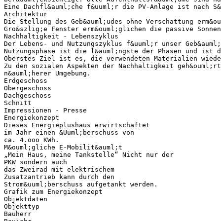
Eine Dachfl&auml;che f&uuml;r die PV-Anlage ist nach S&
Architektur
Die Stellung des Geb&auml;udes ohne Verschattung erm&ou
Gro&szlig;e Fenster erm&ouml;glichen die passive Sonnen
Nachhaltigkeit - Lebenszyklus
Der Lebens- und Nutzungszyklus f&uuml;r unser Geb&auml;
Nutzungsphase ist die l&auml;ngste der Phasen und ist d
Oberstes Ziel ist es, die verwendeten Materialien wiede
Zu den sozialen Aspekten der Nachhaltigkeit geh&ouml;rt
n&auml;herer Umgebung.
Erdgeschoss
Obergeschoss
Dachgeschoss
Schnitt
Impressionen - Presse
Energiekonzept
Dieses Energieplushaus erwirtschaftet
im Jahr einen &Uuml;berschuss von
ca. 4.ooo KWh.
M&ouml;gliche E-Mobilit&auml;t
„Mein Haus, meine Tankstelle“ Nicht nur der
PKW sondern auch
das Zweirad mit elektrischem
Zusatzantrieb kann durch den
Strom&uuml;berschuss aufgetankt werden.
Grafik zum Energiekonzept
Objektdaten
Objekttyp
Bauherr