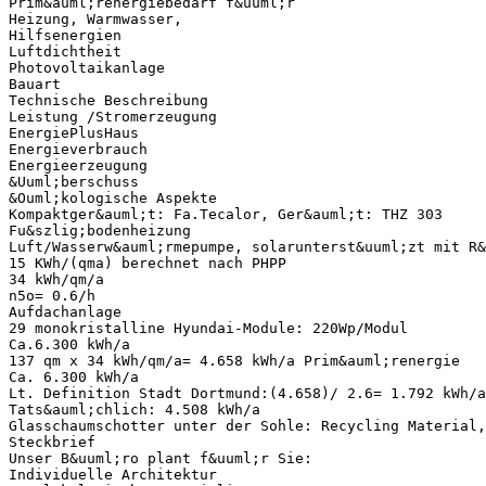
Prim&auml;renergiebedarf f&uuml;r
Heizung, Warmwasser,
Hilfsenergien
Luftdichtheit
Photovoltaikanlage
Bauart
Technische Beschreibung
Leistung /Stromerzeugung
EnergiePlusHaus
Energieverbrauch
Energieerzeugung
&Uuml;berschuss
&Ouml;kologische Aspekte
Kompaktger&auml;t: Fa.Tecalor, Ger&auml;t: THZ 303
Fu&szlig;bodenheizung
Luft/Wasserw&auml;rmepumpe, solarunterst&uuml;zt mit R&
15 KWh/(qma) berechnet nach PHPP
34 kWh/qm/a
n5o= 0.6/h
Aufdachanlage
29 monokristalline Hyundai-Module: 220Wp/Modul
Ca.6.300 kWh/a
137 qm x 34 kWh/qm/a= 4.658 kWh/a Prim&auml;renergie
Ca. 6.300 kWh/a
Lt. Definition Stadt Dortmund:(4.658)/ 2.6= 1.792 kWh/a
Tats&auml;chlich: 4.508 kWh/a
Glasschaumschotter unter der Sohle: Recycling Material,
Steckbrief
Unser B&uuml;ro plant f&uuml;r Sie:
Individuelle Architektur