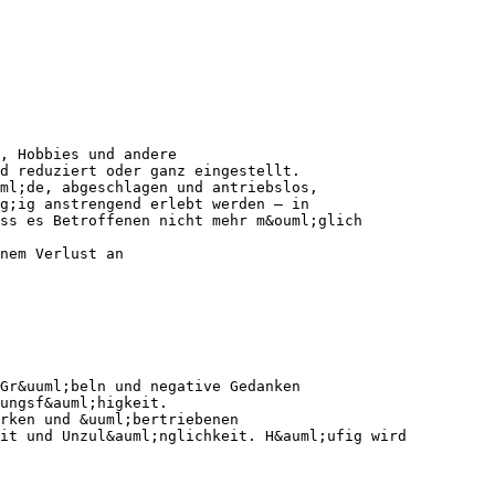
n, Hobbies und andere
nd reduziert oder ganz eingestellt.
ml;de, abgeschlagen und antriebslos,
g;ig anstrengend erlebt werden – in
ss es Betroffenen nicht mehr m&ouml;glich
nem Verlust an
 Gr&uuml;beln und negative Gedanken
ungsf&auml;higkeit.
rken und &uuml;bertriebenen
it und Unzul&auml;nglichkeit. H&auml;ufig wird