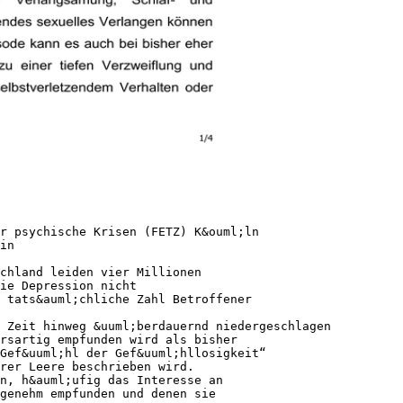
r psychische Krisen (FETZ) K&ouml;ln
in
chland leiden vier Millionen
ie Depression nicht
 tats&auml;chliche Zahl Betroffener
 Zeit hinweg &uuml;berdauernd niedergeschlagen
rsartig empfunden wird als bisher
Gef&uuml;hl der Gef&uuml;hllosigkeit“
rer Leere beschrieben wird.
n, h&auml;ufig das Interesse an
genehm empfunden und denen sie