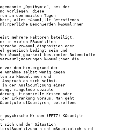
ogenannte „Dysthymie“, bei der
ng vorliegen, diese
ren an den meisten Tagen
nheit, alles f&auml;llt Betroffenen
ml;rperliche Beschwerden k&ouml;nnen
eist mehrere Faktoren beteiligt.
er in vielen F&auml;llen
sprache Pr&auml;disposition oder
el genetisch bedingt sein und
Verf&uuml;gbarkeit bestimmter Botenstoffe
 Ver&auml;nderungen k&ouml;nnen die
e vor dem Hintergrund der
e Annahme selbst wenig gegen
ten zu k&ouml;nnen und
 Anspruch an sich selbst.
 in der Ausl&ouml;sung einer
nung, mangelnde soziale
derung, finanzielle Krisen oder
 der Erkrankung voraus. Man geht
&auml;ufe st&ouml;ren, betroffene
r psychische Krisen (FETZ) K&ouml;ln
in
t sich und der Situation
terst&uuml;tzung nicht m&ouml;glich sind,