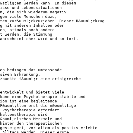
&szlig;en werden kann. In diesem
isse und Lebenssituationen
n, die sich wiederum negativ
gen viele Menschen dazu,
ten zur&uuml;ckzuziehen. Dieser R&uuml;ckzug
g mit anderen Inhalten oder
en, oftmals noch andere
t werden, die Stimmung
ahrscheinlicher wird und so fort.
en bedingen das umfassende
siven Erkrankung.
tzpunkte f&uuml;r eine erfolgreiche
entwickelt und bietet viele
kann eine Psychotherapie stabile und
ion ist eine begleitende
F&auml;llen erst die n&ouml;tige
 Psychotherapie erfordert.
rhaltenstherapie wird
&ouml;nlichen Merkmale und
hinter den therapeutischen
gesteigert, vor allem als positiv erlebte
 Alltags werden. Dieser erste