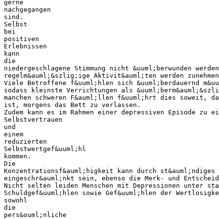
gerne
nachgegangen
sind.
Selbst
bei
positiven
Erlebnissen
kann
die
niedergeschlagene Stimmung nicht &uuml;berwunden werde
regelm&auml;&szlig;ige Aktivit&auml;ten werden zunehme
Viele Betroffene f&uuml;hlen sich &uuml;berdauernd m&uu
sodass kleinste Verrichtungen als &uuml;berm&auml;&szli
manchen schweren F&auml;llen f&uuml;hrt dies soweit, da
ist, morgens das Bett zu verlassen.
Zudem kann es im Rahmen einer depressiven Episode zu ei
Selbstvertrauen
und
einem
reduzierten
Selbstwertgef&uuml;hl
kommen.
Die
Konzentrationsf&auml;higkeit kann durch st&auml;ndiges
eingeschr&auml;nkt sein, ebenso die Merk- und Entscheid
Nicht selten leiden Menschen mit Depressionen unter sta
Schuldgef&uuml;hlen sowie Gef&uuml;hlen der Wertlosigke
sowohl
die
pers&ouml;nliche