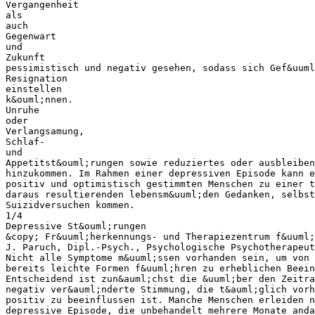
Vergangenheit
als
auch
Gegenwart
und
Zukunft
pessimistisch und negativ gesehen, sodass sich Gef&uuml
Resignation
einstellen
k&ouml;nnen.
Unruhe
oder
Verlangsamung,
Schlaf-
und
Appetitst&ouml;rungen sowie reduziertes oder ausbleiben
hinzukommen. Im Rahmen einer depressiven Episode kann e
positiv und optimistisch gestimmten Menschen zu einer t
daraus resultierenden lebensm&uuml;den Gedanken, selbst
Suizidversuchen kommen.
1/4
Depressive St&ouml;rungen
&copy; Fr&uuml;herkennungs- und Therapiezentrum f&uuml;
J. Paruch, Dipl.-Psych., Psychologische Psychotherapeut
Nicht alle Symptome m&uuml;ssen vorhanden sein, um von 
bereits leichte Formen f&uuml;hren zu erheblichen Beein
Entscheidend ist zun&auml;chst die &uuml;ber den Zeitra
negativ ver&auml;nderte Stimmung, die t&auml;glich vorh
positiv zu beeinflussen ist. Manche Menschen erleiden n
depressive Episode, die unbehandelt mehrere Monate anda