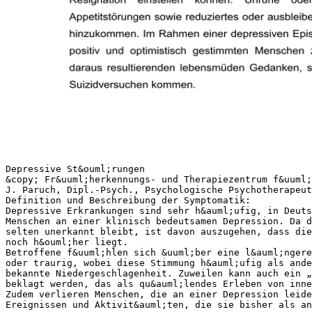
Depressive St&ouml;rungen
&copy; Fr&uuml;herkennungs- und Therapiezentrum f&uuml;
J. Paruch, Dipl.-Psych., Psychologische Psychotherapeut
Definition und Beschreibung der Symptomatik:
Depressive Erkrankungen sind sehr h&auml;ufig, in Deuts
Menschen an einer klinisch bedeutsamen Depression. Da d
selten unerkannt bleibt, ist davon auszugehen, dass die
noch h&ouml;her liegt.
Betroffene f&uuml;hlen sich &uuml;ber eine l&auml;ngere
oder traurig, wobei diese Stimmung h&auml;ufig als ande
bekannte Niedergeschlagenheit. Zuweilen kann auch ein „
beklagt werden, das als qu&auml;lendes Erleben von inne
Zudem verlieren Menschen, die an einer Depression leide
Ereignissen und Aktivit&auml;ten, die sie bisher als an