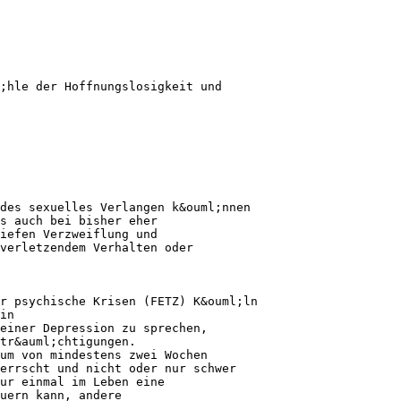
;hle der Hoffnungslosigkeit und
des sexuelles Verlangen k&ouml;nnen
s auch bei bisher eher
iefen Verzweiflung und
verletzendem Verhalten oder
r psychische Krisen (FETZ) K&ouml;ln
in
einer Depression zu sprechen,
tr&auml;chtigungen.
um von mindestens zwei Wochen
errscht und nicht oder nur schwer
ur einmal im Leben eine
uern kann, andere