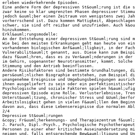
erleben wiederkehrende Episoden.
Eine andere Form der depressiven St&ouml;rung ist die s
zwar keine so klar umgrenzten Phasen depressiver Stimmu
jedoch &uuml;ber einen Zeitraum von wenigstens zwei Jah
vorherrschend ist. Dazu kommen Mattigkeit, Abgeschlage
schwer, sie sind oft reizbar und unzufrieden. Auch k&ou
hinzukommen.
Erkl&auml;rungsmodelle:
An der Entstehung einer depressiven St&ouml;rung sind m
Wie bei den meisten Erkrankungen geht man heute von ein
vorhandenen biologischen Anf&auml;lligkeit, in der Fach
Vulnerabilit&auml;t genannt, aus. Diese kann zum Beispi
dazu f&uuml;hren, dass es zu Ver&auml;nderungen in der 
im Gehirn, sogenannter Neurotransmitter, kommt. Solche
Stimmung und den Antrieb beeinflussen.
Andere Risikofaktoren sind bestimmte Grundhaltungen, di
pers&ouml;nlichen Biographie entstehen, zum Beispiel di
unangenehme Ereignisse und Umgebungsbedingungen ausrich
ihnen ausgeliefert zu sein oder ein perfektionistischer
Psychologische und soziale Faktoren spielen h&auml;ufig
depressiven Episode eine Rolle. Verlusterlebnisse, Tren
Unterst&uuml;tzung, chronischer Stress und &Uuml;berfor
Arbeitslosigkeit gehen in vielen F&auml;llen dem Beginn
davon aus, dass diese Lebensereignisse die normalen Abl
2/4
Depressive St&ouml;rungen
&copy; Fr&uuml;herkennungs- und Therapiezentrum f&uuml;
J. Paruch, Dipl.-Psych., Psychologische Psychotherapeut
Personen zu einer eher kritischen Auseinandersetzung mi
neigen und, falls entsprechende Bew&auml;ltigung und Un