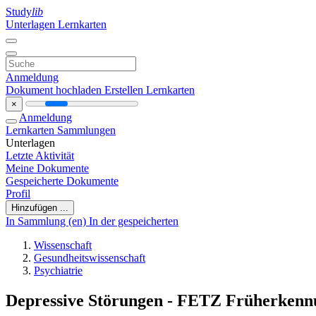
Study
lib
Unterlagen
Lernkarten
Anmeldung
Dokument hochladen
Erstellen Lernkarten
×
Anmeldung
Lernkarten
Sammlungen
Unterlagen
Letzte Aktivität
Meine Dokumente
Gespeicherte Dokumente
Profil
Hinzufügen ...
In Sammlung (en)
In der gespeicherten
Wissenschaft
Gesundheitswissenschaft
Psychiatrie
Depressive Störungen - FETZ Früherkenn