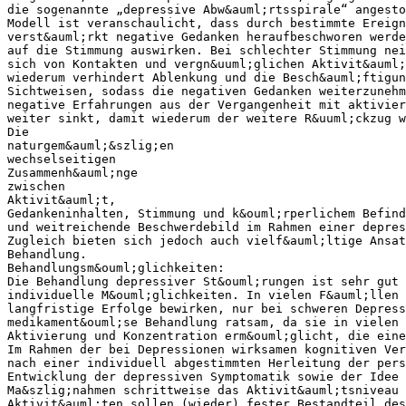
die sogenannte „depressive Abw&auml;rtsspirale“ angesto
Modell ist veranschaulicht, dass durch bestimmte Ereign
verst&auml;rkt negative Gedanken heraufbeschworen werde
auf die Stimmung auswirken. Bei schlechter Stimmung nei
sich von Kontakten und vergn&uuml;glichen Aktivit&auml;
wiederum verhindert Ablenkung und die Besch&auml;ftigun
Sichtweisen, sodass die negativen Gedanken weiterzunehm
negative Erfahrungen aus der Vergangenheit mit aktivier
weiter sinkt, damit wiederum der weitere R&uuml;ckzug w
Die
naturgem&auml;&szlig;en
wechselseitigen
Zusammenh&auml;nge
zwischen
Aktivit&auml;t,
Gedankeninhalten, Stimmung und k&ouml;rperlichem Befind
und weitreichende Beschwerdebild im Rahmen einer depres
Zugleich bieten sich jedoch auch vielf&auml;ltige Ansa
Behandlung.
Behandlungsm&ouml;glichkeiten:
Die Behandlung depressiver St&ouml;rungen ist sehr gut 
individuelle M&ouml;glichkeiten. In vielen F&auml;llen 
langfristige Erfolge bewirken, nur bei schweren Depress
medikament&ouml;se Behandlung ratsam, da sie in vielen 
Aktivierung und Konzentration erm&ouml;glicht, die eine
Im Rahmen der bei Depressionen wirksamen kognitiven Ve
nach einer individuell abgestimmten Herleitung der pers
Entwicklung der depressiven Symptomatik sowie der Idee 
Ma&szlig;nahmen schrittweise das Aktivit&auml;tsniveau 
Aktivit&auml;ten sollen (wieder) fester Bestandteil des