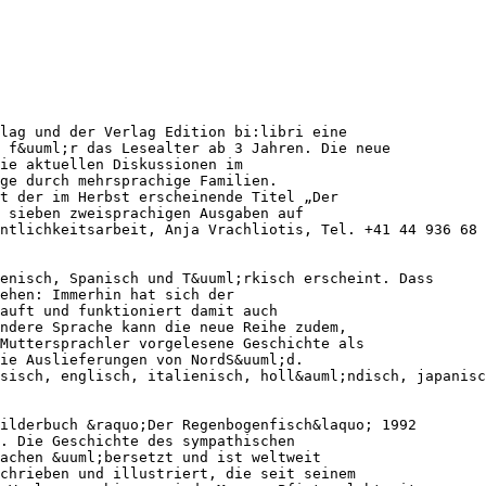
lag und der Verlag Edition bi:libri eine
 f&uuml;r das Lesealter ab 3 Jahren. Die neue
ie aktuellen Diskussionen im
ge durch mehrsprachige Familien.
t der im Herbst erscheinende Titel „Der
 sieben zweisprachigen Ausgaben auf
ntlichkeitsarbeit, Anja Vrachliotis, Tel. +41 44 936 68 
enisch, Spanisch und T&uuml;rkisch erscheint. Dass
ehen: Immerhin hat sich der
auft und funktioniert damit auch
ndere Sprache kann die neue Reihe zudem,
Muttersprachler vorgelesene Geschichte als
ie Auslieferungen von NordS&uuml;d.
sisch, englisch, italienisch, holl&auml;ndisch, japanisc
ilderbuch &raquo;Der Regenbogenfisch&laquo; 1992
t. Die Geschichte des sympathischen
achen &uuml;bersetzt und ist weltweit
chrieben und illustriert, die seit seinem