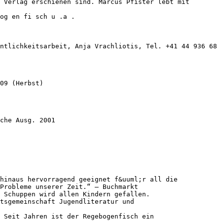
 Verlag erschienen sind. Marcus Pfister lebt mit
og en fi sch u .a .
ntlichkeitsarbeit, Anja Vrachliotis, Tel. +41 44 936 68 
09 (Herbst)
che Ausg. 2001
hinaus hervorragend geeignet f&uuml;r all die
Probleme unserer Zeit.“ – Buchmarkt
 Schuppen wird allen Kindern gefallen.
itsgemeinschaft Jugendliteratur und
 Seit Jahren ist der Regebogenfisch ein