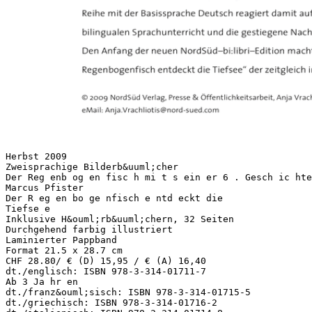
Herbst 2009
Zweisprachige Bilderb&uuml;cher
Der Reg enb og en fisc h mi t s ein er 6 . Gesch ic hte
Marcus Pfister
Der R eg en bo ge nfisch e ntd eckt die
Tiefse e
Inklusive H&ouml;rb&uuml;chern, 32 Seiten
Durchgehend farbig illustriert
Laminierter Pappband
Format 21.5 x 28.7 cm
CHF 28.80/ € (D) 15,95 / € (A) 16,40
dt./englisch: ISBN 978-3-314-01711-7
Ab 3 Ja hr en
dt./franz&ouml;sisch: ISBN 978-3-314-01715-5
dt./griechisch: ISBN 978-3-314-01716-2