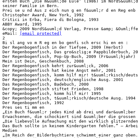
ersten Buch „Die m&uuml;de Eule“ (1986) im NordS&uuml;d
seiner Familie in Bern.
Prei se u nd Aus z eich nun g en f&uuml;r d en Reg enb 
Christopher Award, New York, 1992
Critici in Erba, Fiera di Bologna, 1993
ABBY Award, 1995
&copy; 2009 NordS&uuml;d Verlag, Presse &amp; &Ouml;ffe
eMail:
[email protected]
2
Bi sl ang vo m R eg en bo genfi sch ersc hi en en :
Der Regenbogenfisch in der Tiefsee, 2009 (Herbst)
Der Regenbogenfisch, Das gro&szlig;e Pappbilderbuch, 20
Der Regenbogenfisch, Pop-Up-Buch, 2009 (Fr&uuml;hjahr)
Mein ist Dein, Geschenkbuch, 2008
Der Regenbogenfisch kehrt zur&uuml;ck, 2006
Der Regenbogenfisch hat keine Angst mehr, 2001
Der Regenbogenfisch, komm hilf mir! t&uuml;rkisch/deuts
Der Regenbogenfisch, deutsch/englische Ausg. 2001
Das Regenbogenfisch, Badebuch, 2000
Der Regenbogenfisch stiftet Frieden, 1998
Der Regenbogenfisch, komm hilf mir! 1995
Der Regenbogenfisch, t&uuml;rkisch/deutsche Ausg. 1994
Der Regenbogenfisch, 1992
Pres ses ti mm en
„Ein Buch f&uuml;r jedes Kind ab drei und dar&uuml;ber 
Erwachsenen, die schockiert sind &uuml;ber die grossen 
„Die liebevolle Aufmachung mit den wirklich glitzernden
Das Buch sollte in keinem Kindergarten fehlen.“ – Arbe
Medien
„Im Reich der Bilderbuchtiere schwimmt einer ganz oben.