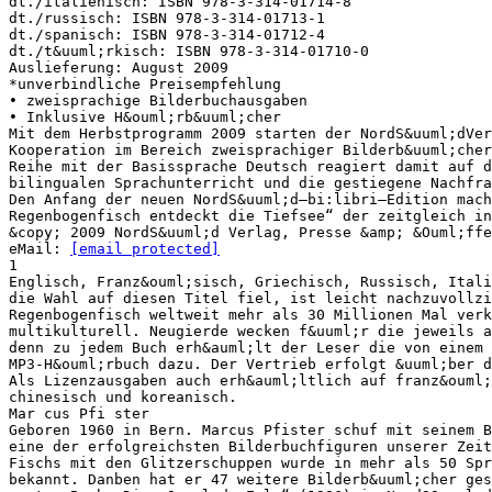
dt./italienisch: ISBN 978-3-314-01714-8
dt./russisch: ISBN 978-3-314-01713-1
dt./spanisch: ISBN 978-3-314-01712-4
dt./t&uuml;rkisch: ISBN 978-3-314-01710-0
Auslieferung: August 2009
*unverbindliche Preisempfehlung
• zweisprachige Bilderbuchausgaben
• Inklusive H&ouml;rb&uuml;cher
Mit dem Herbstprogramm 2009 starten der NordS&uuml;dVer
Kooperation im Bereich zweisprachiger Bilderb&uuml;cher
Reihe mit der Basissprache Deutsch reagiert damit auf d
bilingualen Sprachunterricht und die gestiegene Nachfra
Den Anfang der neuen NordS&uuml;d–bi:libri–Edition mach
Regenbogenfisch entdeckt die Tiefsee“ der zeitgleich in
&copy; 2009 NordS&uuml;d Verlag, Presse &amp; &Ouml;ffe
eMail:
[email protected]
1
Englisch, Franz&ouml;sisch, Griechisch, Russisch, Itali
die Wahl auf diesen Titel fiel, ist leicht nachzuvollzi
Regenbogenfisch weltweit mehr als 30 Millionen Mal verk
multikulturell. Neugierde wecken f&uuml;r die jeweils a
denn zu jedem Buch erh&auml;lt der Leser die von einem 
MP3-H&ouml;rbuch dazu. Der Vertrieb erfolgt &uuml;ber d
Als Lizenzausgaben auch erh&auml;ltlich auf franz&ouml;
chinesisch und koreanisch.
Mar cus Pfi ster
Geboren 1960 in Bern. Marcus Pfister schuf mit seinem B
eine der erfolgreichsten Bilderbuchfiguren unserer Zei
Fischs mit den Glitzerschuppen wurde in mehr als 50 Spr
bekannt. Danben hat er 47 weitere Bilderb&uuml;cher ges