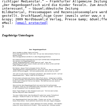
richtiger Medienstar.“ – Frankfurter Allgemeine Zeitung
„Der Regenbogenfisch wird die Kinder fesseln. Zum Ansch
interessant.“ – S&uuml;ddeutsche Zeitung
Bildmaterial, Pressemappen und Rezensionsexemplare werd
gestellt. Druckf&auml;hige Cover jeweils unter www.n o 
&copy; 2009 NordS&uuml;d Verlag, Presse &amp; &Ouml;ffe
eMail:
[email protected]
Zugehörige Unterlagen