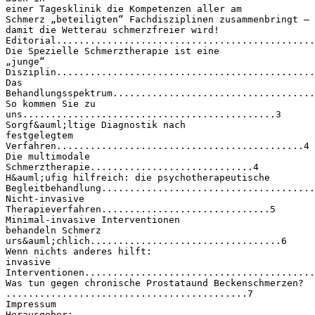
einer Tagesklinik die Kompetenzen aller am
Schmerz „beteiligten“ Fachdisziplinen zusammenbringt –
damit die Wetterau schmerzfreier wird!
Editorial.............................................
Die Spezielle Schmerztherapie ist eine
„junge“
Disziplin..............................................
Das
Behandlungsspektrum....................................
So kommen Sie zu
uns.............................................3
Sorgf&auml;ltige Diagnostik nach
festgelegtem
Verfahren............................................4
Die multimodale
Schmerztherapie.............................4
H&auml;ufig hilfreich: die psychotherapeutische
Begleitbehandlung......................................
Nicht-invasive
Therapieverfahren..............................5
Minimal-invasive Interventionen
behandeln Schmerz
urs&auml;chlich..................................6
Wenn nichts anderes hilft:
invasive
Interventionen.........................................
Was tun gegen chronische Prostataund Beckenschmerzen?
...........................................7
Impressum
Herausgeber: