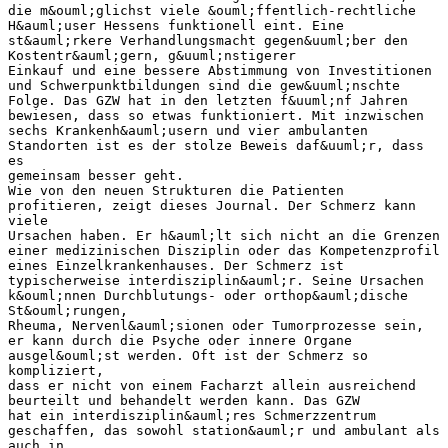
die m&ouml;glichst viele &ouml;ffentlich-rechtliche
H&auml;user Hessens funktionell eint. Eine
st&auml;rkere Verhandlungsmacht gegen&uuml;ber den
Kostentr&auml;gern, g&uuml;nstigerer
Einkauf und eine bessere Abstimmung von Investitionen
und Schwerpunktbildungen sind die gew&uuml;nschte
Folge. Das GZW hat in den letzten f&uuml;nf Jahren
bewiesen, dass so etwas funktioniert. Mit inzwischen
sechs Krankenh&auml;usern und vier ambulanten
Standorten ist es der stolze Beweis daf&uuml;r, dass
es
gemeinsam besser geht.
Wie von den neuen Strukturen die Patienten
profitieren, zeigt dieses Journal. Der Schmerz kann
viele
Ursachen haben. Er h&auml;lt sich nicht an die Grenzen
einer medizinischen Disziplin oder das Kompetenzprofil
eines Einzelkrankenhauses. Der Schmerz ist
typischerweise interdisziplin&auml;r. Seine Ursachen
k&ouml;nnen Durchblutungs- oder orthop&auml;dische
St&ouml;rungen,
Rheuma, Nervenl&auml;sionen oder Tumorprozesse sein,
er kann durch die Psyche oder innere Organe
ausgel&ouml;st werden. Oft ist der Schmerz so
kompliziert,
dass er nicht von einem Facharzt allein ausreichend
beurteilt und behandelt werden kann. Das GZW
hat ein interdisziplin&auml;res Schmerzzentrum
geschaffen, das sowohl station&auml;r und ambulant als
auch in