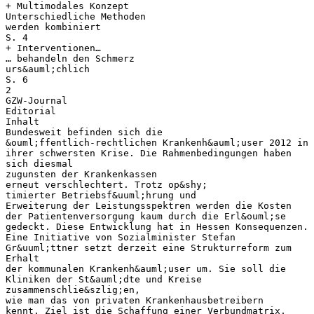
+ Multimodales Konzept
Unterschiedliche Methoden
werden kombiniert
S. 4
+ Interventionen…
… behandeln den Schmerz
urs&auml;chlich
S. 6
2
GZW-Journal
Editorial
Inhalt
Bundesweit befinden sich die
&ouml;ffentlich-rechtlichen Krankenh&auml;user 2012 in
ihrer schwersten Krise. Die Rahmenbedingungen haben
sich diesmal
zugunsten der Krankenkassen
erneut verschlechtert. Trotz op&shy;
timierter Betriebsf&uuml;hrung und
Erweiterung der Leistungsspektren werden die Kosten
der Patientenversorgung kaum durch die Erl&ouml;se
gedeckt. Diese Entwicklung hat in Hessen Konsequenzen.
Eine Initiative von Sozialminister Stefan
Gr&uuml;ttner setzt derzeit eine Strukturreform zum
Erhalt
der kommunalen Krankenh&auml;user um. Sie soll die
Kliniken der St&auml;dte und Kreise
zusammenschlie&szlig;en,
wie man das von privaten Krankenhausbetreibern
kennt. Ziel ist die Schaffung einer Verbundmatrix,