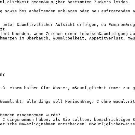
ml;glichkeit gegen&uuml;ber bestimmten Zuckern leiden.
g sowie bei anhaltenden unklaren oder neu auftretenden a
 unter &auml;rztlicher Aufsicht erfolgen, da Feminon&reg
zt.
fort beenden, wenn Zeichen einer Lebersch&auml;digung au
hmerzen im Oberbauch, &Uuml;belkeit, Appetitverlust, M&u
n?
.B. einem halben Glas Wasser, m&ouml;glichst immer zur g
&auml;nkt; allerdings soll Feminon&reg; C ohne &auml;rzt
Mengen eingenommen wurde?
 C eingenommen haben, als Sie sollten, benachrichtigen S
erliche Ma&szlig;nahmen entscheiden. M&ouml;glicherweise