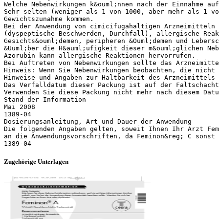
Welche Nebenwirkungen k&ouml;nnen nach der Einnahme auf
Sehr selten (weniger als 1 von 1000, aber mehr als 1 vo
Gewichtszunahme kommen.
Bei der Anwendung von cimicifugahaltigen Arzneimitteln 
(dyspeptische Beschwerden, Durchfall), allergische Reak
Gesichts&ouml;demen, peripheren &Ouml;demen und Lebersc
&Uuml;ber die H&auml;ufigkeit dieser m&ouml;glichen Neb
Azorubin kann allergische Reaktionen hervorrufen.
Bei Auftreten von Nebenwirkungen sollte das Arzneimitt
Hinweis: Wenn Sie Nebenwirkungen beobachten, die nicht 
Hinweise und Angaben zur Haltbarkeit des Arzneimittels
Das Verfalldatum dieser Packung ist auf der Faltschacht
Verwenden Sie diese Packung nicht mehr nach diesem Datu
Stand der Information
Mai 2008
1389-04
Dosierungsanleitung, Art und Dauer der Anwendung
Die folgenden Angaben gelten, soweit Ihnen Ihr Arzt Fem
an die Anwendungsvorschriften, da Feminon&reg; C sonst 
Zugehörige Unterlagen