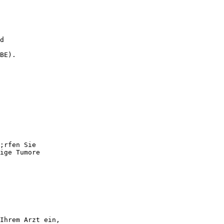
d
BE).
;rfen Sie
ige Tumore
Ihrem Arzt ein,