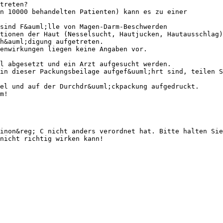
treten?
n 10000 behandelten Patienten) kann es zu einer
sind F&auml;lle von Magen-Darm-Beschwerden
tionen der Haut (Nesselsucht, Hautjucken, Hautausschlag)
h&auml;digung aufgetreten.
enwirkungen liegen keine Angaben vor.
el abgesetzt und ein Arzt aufgesucht werden.
in dieser Packungsbeilage aufgef&uuml;hrt sind, teilen S
el und auf der Durchdr&uuml;ckpackung aufgedruckt.
m!
inon&reg; C nicht anders verordnet hat. Bitte halten Sie
nicht richtig wirken kann!