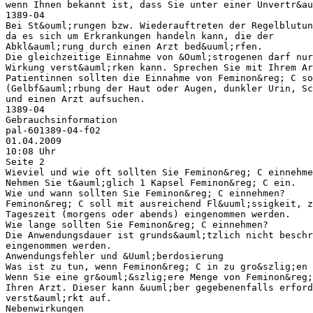
wenn Ihnen bekannt ist, dass Sie unter einer Unvertr&au
1389-04
Bei St&ouml;rungen bzw. Wiederauftreten der Regelblutun
da es sich um Erkrankungen handeln kann, die der
Abkl&auml;rung durch einen Arzt bed&uuml;rfen.
Die gleichzeitige Einnahme von &Ouml;strogenen darf nur
Wirkung verst&auml;rken kann. Sprechen Sie mit Ihrem Ar
Patientinnen sollten die Einnahme von Feminon&reg; C so
(Gelbf&auml;rbung der Haut oder Augen, dunkler Urin, Sc
und einen Arzt aufsuchen.
1389-04
Gebrauchsinformation
pal-601389-04-f02
01.04.2009
10:08 Uhr
Seite 2
Wieviel und wie oft sollten Sie Feminon&reg; C einnehme
Nehmen Sie t&auml;glich 1 Kapsel Feminon&reg; C ein.
Wie und wann sollten Sie Feminon&reg; C einnehmen?
Feminon&reg; C soll mit ausreichend Fl&uuml;ssigkeit, z
Tageszeit (morgens oder abends) eingenommen werden.
Wie lange sollten Sie Feminon&reg; C einnehmen?
Die Anwendungsdauer ist grunds&auml;tzlich nicht beschr
eingenommen werden.
Anwendungsfehler und &Uuml;berdosierung
Was ist zu tun, wenn Feminon&reg; C in zu gro&szlig;en 
Wenn Sie eine gr&ouml;&szlig;ere Menge von Feminon&reg;
Ihren Arzt. Dieser kann &uuml;ber gegebenenfalls erford
verst&auml;rkt auf.
Nebenwirkungen