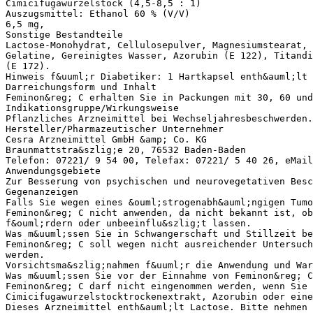
Cimicifugawurzelstock (4,5-8,5 : 1)
Auszugsmittel: Ethanol 60 % (V/V)
6,5 mg,
Sonstige Bestandteile
Lactose-Monohydrat, Cellulosepulver, Magnesiumstearat, 
Gelatine, Gereinigtes Wasser, Azorubin (E 122), Titandi
(E 172).
Hinweis f&uuml;r Diabetiker: 1 Hartkapsel enth&auml;lt 
Darreichungsform und Inhalt
Feminon&reg; C erhalten Sie in Packungen mit 30, 60 und
Indikationsgruppe/Wirkungsweise
Pflanzliches Arzneimittel bei Wechseljahresbeschwerden.
Hersteller/Pharmazeutischer Unternehmer
Cesra Arzneimittel GmbH &amp; Co. KG
Braunmattstra&szlig;e 20, 76532 Baden-Baden
Telefon: 07221/ 9 54 00, Telefax: 07221/ 5 40 26, eMai
Anwendungsgebiete
Zur Besserung von psychischen und neurovegetativen Besc
Gegenanzeigen
Falls Sie wegen eines &ouml;strogenabh&auml;ngigen Tumo
Feminon&reg; C nicht anwenden, da nicht bekannt ist, ob
f&ouml;rdern oder unbeeinflu&szlig;t lassen.
Was m&uuml;ssen Sie in Schwangerschaft und Stillzeit be
Feminon&reg; C soll wegen nicht ausreichender Untersuch
werden.
Vorsichtsma&szlig;nahmen f&uuml;r die Anwendung und War
Was m&uuml;ssen Sie vor der Einnahme von Feminon&reg; C
Feminon&reg; C darf nicht eingenommen werden, wenn Sie 
Cimicifugawurzelstocktrockenextrakt, Azorubin oder eine
Dieses Arzneimittel enth&auml;lt Lactose. Bitte nehmen 