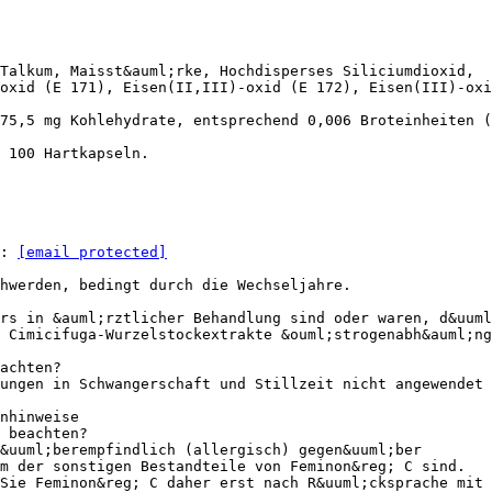
Talkum, Maisst&auml;rke, Hochdisperses Siliciumdioxid,
oxid (E 171), Eisen(II,III)-oxid (E 172), Eisen(III)-oxi
75,5 mg Kohlehydrate, entsprechend 0,006 Broteinheiten (
 100 Hartkapseln.
l:
[email protected]
hwerden, bedingt durch die Wechseljahre.
rs in &auml;rztlicher Behandlung sind oder waren, d&uuml
 Cimicifuga-Wurzelstockextrakte &ouml;strogenabh&auml;ng
achten?
ungen in Schwangerschaft und Stillzeit nicht angewendet
nhinweise
 beachten?
&uuml;berempfindlich (allergisch) gegen&uuml;ber
m der sonstigen Bestandteile von Feminon&reg; C sind.
Sie Feminon&reg; C daher erst nach R&uuml;cksprache mit 