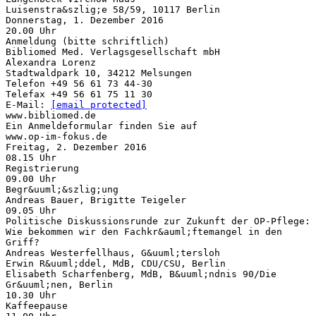
Luisenstra&szlig;e 58/59, 10117 Berlin
Donnerstag, 1. Dezember 2016
20.00 Uhr
Anmeldung (bitte schriftlich)
Bibliomed Med. Verlagsgesellschaft mbH
Alexandra Lorenz
Stadtwaldpark 10, 34212 Melsungen
Telefon +49 56 61 73 44-30
Telefax +49 56 61 75 11 30
E-Mail:
[email protected]
www.bibliomed.de
Ein Anmeldeformular finden Sie auf
www.op-im-fokus.de
Freitag, 2. Dezember 2016
08.15 Uhr
Registrierung
09.00 Uhr
Begr&uuml;&szlig;ung
Andreas Bauer, Brigitte Teigeler
09.05 Uhr
Politische Diskussionsrunde zur Zukunft der OP-Pflege:
Wie bekommen wir den Fachkr&auml;ftemangel in den
Griff?
Andreas Westerfellhaus, G&uuml;tersloh
Erwin R&uuml;ddel, MdB, CDU/CSU, Berlin
Elisabeth Scharfenberg, MdB, B&uuml;ndnis 90/Die
Gr&uuml;nen, Berlin
10.30 Uhr
Kaffeepause