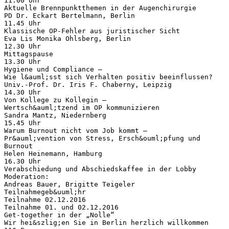
11.00 Uhr
Aktuelle Brennpunktthemen in der Augenchirurgie
PD Dr. Eckart Bertelmann, Berlin
11.45 Uhr
Klassische OP-Fehler aus juristischer Sicht
Eva Lis Monika Ohlsberg, Berlin
12.30 Uhr
Mittagspause
13.30 Uhr
Hygiene und Compliance –
Wie l&auml;sst sich Verhalten positiv beeinflussen?
Univ.-Prof. Dr. Iris F. Chaberny, Leipzig
14.30 Uhr
Von Kollege zu Kollegin –
Wertsch&auml;tzend im OP kommunizieren
Sandra Mantz, Niedernberg
15.45 Uhr
Warum Burnout nicht vom Job kommt –
Pr&auml;vention von Stress, Ersch&ouml;pfung und
Burnout
Helen Heinemann, Hamburg
16.30 Uhr
Verabschiedung und Abschiedskaffee in der Lobby
Moderation:
Andreas Bauer, Brigitte Teigeler
Teilnahmegeb&uuml;hr
Teilnahme 02.12.2016
Teilnahme 01. und 02.12.2016
Get-together in der „Nolle“
Wir hei&szlig;en Sie in Berlin herzlich willkommen