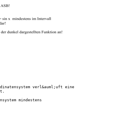
dinatensystem verl&auml;uft eine
t.
nsystem mindestens