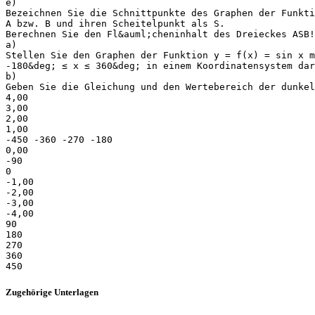
e)
Bezeichnen Sie die Schnittpunkte des Graphen der Funkti
A bzw. B und ihren Scheitelpunkt als S.
Berechnen Sie den Fl&auml;cheninhalt des Dreieckes ASB!
a)
Stellen Sie den Graphen der Funktion y = f(x) = sin x m
-180&deg; ≤ x ≤ 360&deg; in einem Koordinatensystem dar
b)
Geben Sie die Gleichung und den Wertebereich der dunkel
4,00
3,00
2,00
1,00
-450 -360 -270 -180
0,00
-90
0
-1,00
-2,00
-3,00
-4,00
90
180
270
360
Zugehörige Unterlagen