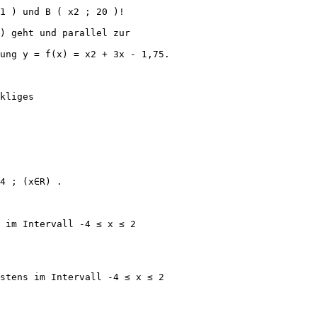
1 ) und B ( x2 ; 20 )!
) geht und parallel zur
ung y = f(x) = x2 + 3x - 1,75.
kliges
4 ; (x∈R) .
 im Intervall -4 ≤ x ≤ 2
stens im Intervall -4 ≤ x ≤ 2