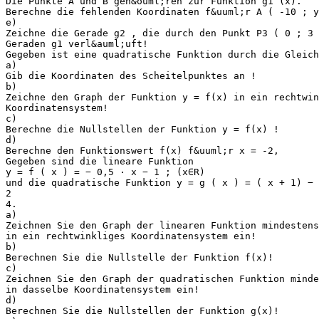
Die Punkte A und B geh&ouml;ren zur Funktion g1 (x).
Berechne die fehlenden Koordinaten f&uuml;r A ( -10 ; y
e)
Zeichne die Gerade g2 , die durch den Punkt P3 ( 0 ; 3 
Geraden g1 verl&auml;uft!
Gegeben ist eine quadratische Funktion durch die Gleich
a)
Gib die Koordinaten des Scheitelpunktes an !
b)
Zeichne den Graph der Funktion y = f(x) in ein rechtwin
Koordinatensystem!
c)
Berechne die Nullstellen der Funktion y = f(x) !
d)
Berechne den Funktionswert f(x) f&uuml;r x = -2,
Gegeben sind die lineare Funktion
y = f ( x ) = − 0,5 ⋅ x − 1 ; (x∈R)
und die quadratische Funktion y = g ( x ) = ( x + 1) − 
2
4.
a)
Zeichnen Sie den Graph der linearen Funktion mindestens
in ein rechtwinkliges Koordinatensystem ein!
b)
Berechnen Sie die Nullstelle der Funktion f(x)!
c)
Zeichnen Sie den Graph der quadratischen Funktion minde
in dasselbe Koordinatensystem ein!
d)
Berechnen Sie die Nullstellen der Funktion g(x)!