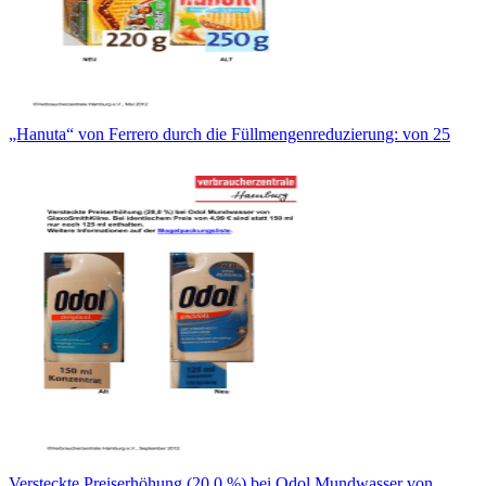
„Hanuta“ von Ferrero durch die Füllmengenreduzierung: von 25
Versteckte Preiserhöhung (20,0 %) bei Odol Mundwasser von