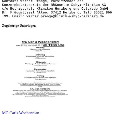
Kontakt: Werner Prange, Vorsitzender des
Konzernbetriebsrats der Rh&ouml;n-&shy;‐Klinikum AG
c/o Betriebsrat, Kliniken Herzberg und Osterode GmbH,
Dr. Fr&ouml;ssel Allee, 37412 Herzberg, Tel: 05521 866
199, Email: werner.prange@klinik-&shy;‐herzberg.de
Zugehörige Unterlagen
MC Car´s Wochenplan