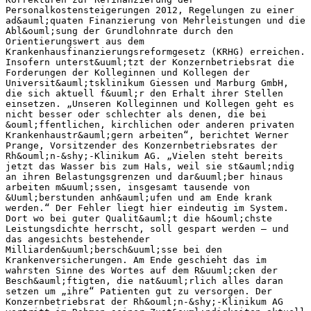
Personalkostensteigerungen 2012, Regelungen zu einer
ad&auml;quaten Finanzierung von Mehrleistungen und die
Abl&ouml;sung der Grundlohnrate durch den
Orientierungswert aus dem
Krankenhausfinanzierungsreformgesetz (KRHG) erreichen.
Insofern unterst&uuml;tzt der Konzernbetriebsrat die
Forderungen der Kolleginnen und Kollegen der
Universit&auml;tsklinikum Giessen und Marburg GmbH,
die sich aktuell f&uuml;r den Erhalt ihrer Stellen
einsetzen. „Unseren Kolleginnen und Kollegen geht es
nicht besser oder schlechter als denen, die bei
&ouml;ffentlichen, kirchlichen oder anderen privaten
Krankenhaustr&auml;gern arbeiten“, berichtet Werner
Prange, Vorsitzender des Konzernbetriebsrates der
Rh&ouml;n-&shy;‐Klinikum AG. „Vielen steht bereits
jetzt das Wasser bis zum Hals, weil sie st&auml;ndig
an ihren Belastungsgrenzen und dar&uuml;ber hinaus
arbeiten m&uuml;ssen, insgesamt tausende von
&Uuml;berstunden anh&auml;ufen und am Ende krank
werden.“ Der Fehler liegt hier eindeutig im System.
Dort wo bei guter Qualit&auml;t die h&ouml;chste
Leistungsdichte herrscht, soll gespart werden – und
das angesichts bestehender
Milliarden&uuml;bersch&uuml;sse bei den
Krankenversicherungen. Am Ende geschieht das im
wahrsten Sinne des Wortes auf dem R&uuml;cken der
Besch&auml;ftigten, die nat&uuml;rlich alles daran
setzen um „ihre“ Patienten gut zu versorgen. Der
Konzernbetriebsrat der Rh&ouml;n-&shy;‐Klinikum AG