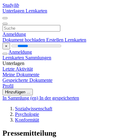
Study
lib
Unterlagen
Lernkarten
Anmeldung
Dokument hochladen
Erstellen Lernkarten
×
Anmeldung
Lernkarten
Sammlungen
Unterlagen
Letzte Aktivität
Meine Dokumente
Gespeicherte Dokumente
Profil
Hinzufügen ...
In Sammlung (en)
In der gespeicherten
Sozialwissenschaft
Psychologie
Konformität
Pressemitteilung