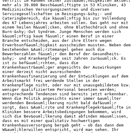
vertritt im Rahmen seiner Zust&auml;ndigkeiten aktuell
mehr als 39.000 Besch&auml;ftigte in 53 Kliniken, 43
Medizinischen Versorgungszentren und diversen
Servicegesellschaften im Reinigungs-&shy;‐ und
Cateringbereich, die k&uuml;nftig bis zur Vollendung
des 67 Lebensjahres arbeiten sollen. Das geht nur mit
einem heilen R&uuml;cken, ohne Bluthochdruck und ohne
Burn-&shy;‐Out Syndrom. Junge Menschen werden sich
k&uuml;nftig kaum f&uuml;r einen Beruf in einer
Branche entscheiden, aus der ihre Eltern wegen
Erwerbsunf&auml;higkeit ausscheiden mussten. Neben dem
bestehenden &Auml;rztemangel gehen auch die
Bewerberzahlen f&uuml;r den Beruf der Gesundheits-
&shy;‐ und Krankenpflege seit Jahren zur&uuml;ck. Es
ist zu bef&uuml;rchten, dass die
Krankenhaustr&auml;ger angesichts der Auswirkungen
einer derzeit nicht ausreichenden
Krankenhausfinanzierung und der Entwicklungen auf dem
Arbeitsmarkt frei werdende Stellen in der
Krankenpflege nicht, oder nur mit unausgebildetem bzw.
weniger qualifiziertem Personal besetzen werden;
entsprechende Tendenzen sind bereits jetzt erkennbar.
Wenn die Politik angesichts einer immer &auml;lter
werdenden Bev&ouml;lkerung nicht bald daf&uuml;r
sorgt, dass &Auml;rzte und Krankenpflegekr&auml;fte in
Kliniken bessere Arbeitsbedingungen bekommen, wird
sich die Bev&ouml;lkerung damit abfinden m&uuml;ssen,
dass es mit einer qualitativ hochwertigen
Krankenhausversorgung bergab geht – ob das dann dem
W&auml;hlerwillen entspricht, wird man sehen. Ihr