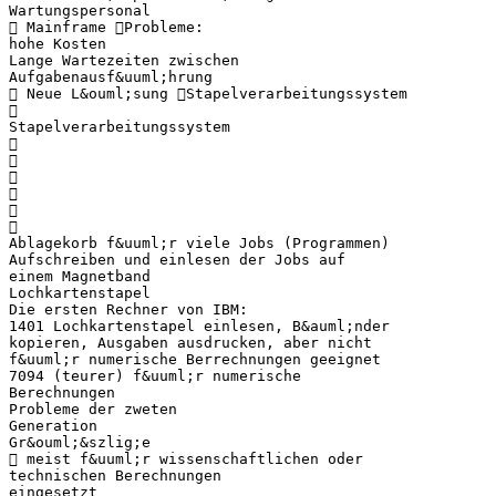
Wartungspersonal
 Mainframe Probleme:
hohe Kosten
Lange Wartezeiten zwischen
Aufgabenausf&uuml;hrung
 Neue L&ouml;sung Stapelverarbeitungssystem

Stapelverarbeitungssystem






Ablagekorb f&uuml;r viele Jobs (Programmen)
Aufschreiben und einlesen der Jobs auf
einem Magnetband
Lochkartenstapel
Die ersten Rechner von IBM:
1401 Lochkartenstapel einlesen, B&auml;nder
kopieren, Ausgaben ausdrucken, aber nicht
f&uuml;r numerische Berrechnungen geeignet
7094 (teurer) f&uuml;r numerische
Berechnungen
Probleme der zweten
Generation
Gr&ouml;&szlig;e
 meist f&uuml;r wissenschaftlichen oder
technischen Berechnungen
eingesetzt