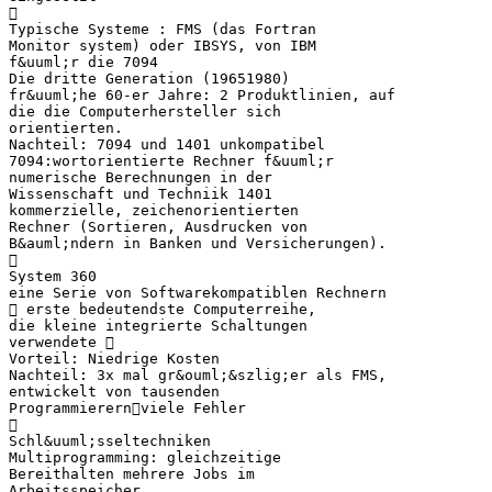

Typische Systeme : FMS (das Fortran
Monitor system) oder IBSYS, von IBM
f&uuml;r die 7094
Die dritte Generation (19651980)
fr&uuml;he 60-er Jahre: 2 Produktlinien, auf
die die Computerhersteller sich
orientierten.
Nachteil: 7094 und 1401 unkompatibel
7094:wortorientierte Rechner f&uuml;r
numerische Berechnungen in der
Wissenschaft und Techniik 1401
kommerzielle, zeichenorientierten
Rechner (Sortieren, Ausdrucken von
B&auml;ndern in Banken und Versicherungen).

System 360
eine Serie von Softwarekompatiblen Rechnern
 erste bedeutendste Computerreihe,
die kleine integrierte Schaltungen
verwendete 
Vorteil: Niedrige Kosten
Nachteil: 3x mal gr&ouml;&szlig;er als FMS,
entwickelt von tausenden
Programmierernviele Fehler

Schl&uuml;sseltechniken
Multiprogramming: gleichzeitige
Bereithalten mehrere Jobs im
Arbeitsspeicher