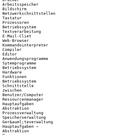
Arbeitsspeicher
Bildschirm
Netzwerkschnittstellen
Tastatur
Prozessoren
Betriebssystem
Textverarbeitung
E-Mail-Cliet
Web-Browser
Kommandointerpreter
Compiler
Editor
Anwendungsprogramme
Sytemprogramme
Betriebssystem
Hardware
Funktionen
Betriebssystem
Schnittstelle
zwischen
Benutzer/Computer
Ressourcenmanager
Hauptaufgaben
Abstraktion
Prozessverwaltung
Speicherverwaltung
Ger&auml;teverwaltung
Hauptaufgaben –
Abstraktion