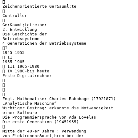

Zeichenorientierte Ger&auml;te

Controller

Ger&auml;tetreiber
2. Entwicklung
Die Geschichte der
Betriebssysteme
4 Generationen der Betriebssysteme
I
1945-1955
 II
1955-1965
 III 1965-1980
 IV 1980-bis heute
Erste Digitalrechner




Engl. Mathematiker Charles Babbbage (17921871)
„Analytische Maschine“
Wichtiger Beitrag: erkannte die Notwendigkeit
einer Software
Die Programmiersprache von Ada Lovelas
Die erste Generation (19451955)

Mitte der 40-er Jahre : Verwendung
von Elektronenr&ouml;hren bei der