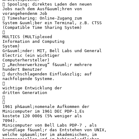
 Spooling: direktes Laden den neuen
Jobs nach dem Ausf&uuml;hren von
vorangehendenm Job
 Timesharing: Online-Zugang zum
System &uuml;ber ein Terminal, z.B. CTSS
(Compatible Time Sharing System)

MULTICS (MULTiplexed
Information and Computing
System)
Gr&uuml;nder: MIT, Bell Labs und General
Electric (ein wichtiger
Computerhersteller)
 „Rechnerwerkzeug“ f&uuml;r mehrere
hundert Benutzer
 durchschlagenden Einflu&szlig; auf
nachfolgende Systeme.

wichtige Entwicklung der
dritten Generation


1961 ph&auml;nomenale Aufkommen der
Minicomputer im 1961 DEC PDP-1.Es
kostete 120 000$ (5% weniger als
7094).
Minicomputer von Bell Labs PDP-7 , als
Grundlage f&uuml;r das Entstehen von UNIX,
welche sp&auml;ter im akademischen, im