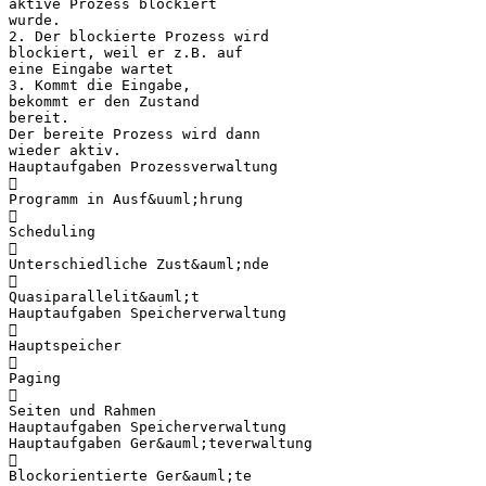
aktive Prozess blockiert
wurde.
2. Der blockierte Prozess wird
blockiert, weil er z.B. auf
eine Eingabe wartet
3. Kommt die Eingabe,
bekommt er den Zustand
bereit.
Der bereite Prozess wird dann
wieder aktiv.
Hauptaufgaben Prozessverwaltung

Programm in Ausf&uuml;hrung

Scheduling

Unterschiedliche Zust&auml;nde

Quasiparallelit&auml;t
Hauptaufgaben Speicherverwaltung

Hauptspeicher

Paging

Seiten und Rahmen
Hauptaufgaben Speicherverwaltung
Hauptaufgaben Ger&auml;teverwaltung

Blockorientierte Ger&auml;te