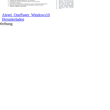
Alegri_OnePager_Windows10
Herunterladen
Werbung