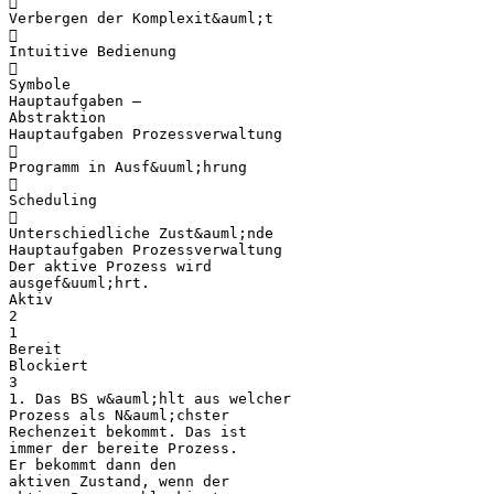

Verbergen der Komplexit&auml;t

Intuitive Bedienung

Symbole
Hauptaufgaben –
Abstraktion
Hauptaufgaben Prozessverwaltung

Programm in Ausf&uuml;hrung

Scheduling

Unterschiedliche Zust&auml;nde
Hauptaufgaben Prozessverwaltung
Der aktive Prozess wird
ausgef&uuml;hrt.
Aktiv
2
1
Bereit
Blockiert
3
1. Das BS w&auml;hlt aus welcher
Prozess als N&auml;chster
Rechenzeit bekommt. Das ist
immer der bereite Prozess.
Er bekommt dann den
aktiven Zustand, wenn der