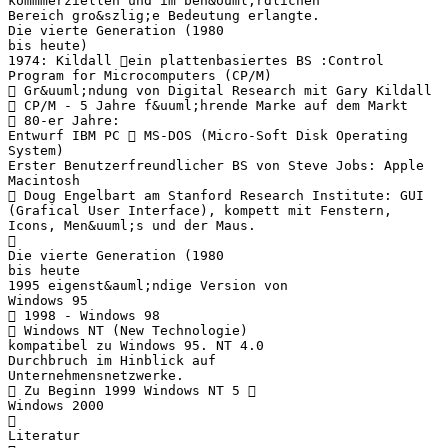
kommmerziellen und im beh&ouml;rdlichen
Bereich gro&szlig;e Bedeutung erlangte.
Die vierte Generation (1980
bis heute)
1974: Kildall ein plattenbasiertes BS :Control
Program for Microcomputers (CP/M)
 Gr&uuml;ndung von Digital Research mit Gary Kildall
 CP/M - 5 Jahre f&uuml;hrende Marke auf dem Markt
 80-er Jahre:
Entwurf IBM PC  MS-DOS (Micro-Soft Disk Operating
System)
Erster Benutzerfreundlicher BS von Steve Jobs: Apple
Macintosh
 Doug Engelbart am Stanford Research Institute: GUI
(Grafical User Interface), kompett mit Fenstern,
Icons, Men&uuml;s und der Maus.

Die vierte Generation (1980
bis heute
1995 eigenst&auml;ndige Version von
Windows 95
 1998 - Windows 98
 Windows NT (New Technologie)
kompatibel zu Windows 95. NT 4.0
Durchbruch im Hinblick auf
Unternehmensnetzwerke.
 Zu Beginn 1999 Windows NT 5 
Windows 2000

Literatur