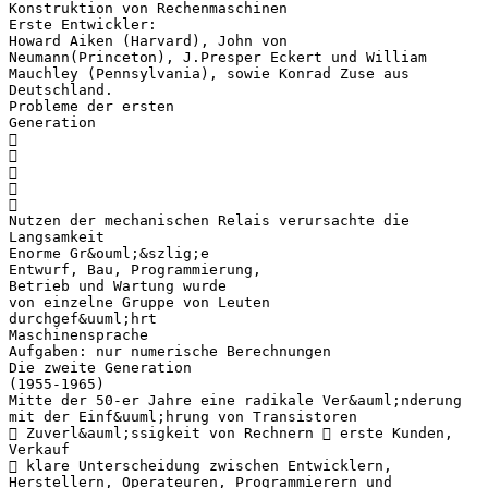
Konstruktion von Rechenmaschinen
Erste Entwickler:
Howard Aiken (Harvard), John von
Neumann(Princeton), J.Presper Eckert und William
Mauchley (Pennsylvania), sowie Konrad Zuse aus
Deutschland.
Probleme der ersten
Generation





Nutzen der mechanischen Relais verursachte die
Langsamkeit
Enorme Gr&ouml;&szlig;e
Entwurf, Bau, Programmierung,
Betrieb und Wartung wurde
von einzelne Gruppe von Leuten
durchgef&uuml;hrt
Maschinensprache
Aufgaben: nur numerische Berechnungen
Die zweite Generation
(1955-1965)
Mitte der 50-er Jahre eine radikale Ver&auml;nderung
mit der Einf&uuml;hrung von Transistoren
 Zuverl&auml;ssigkeit von Rechnern  erste Kunden,
Verkauf
 klare Unterscheidung zwischen Entwicklern,
Herstellern, Operateuren, Programmierern und