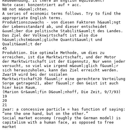
Redewendung. Is there an English equivalent?
Note case: konzentriert auf + acc.
NB not m&ouml;chten.
A series of economic terms follows. Try to find the
appropriate English terms.
Produktionszuwachs - von diesen Faktoren h&auml;ngt
der Lebensstandard ab, und dieser entscheidet
&uuml;ber die politische Stabilit&auml;t des Landes.
Das Ziel der Volkswirtschaft ist also die
h&ouml;chstm&ouml;gliche Quantit&auml;t und
Qualit&auml;t der
45
Produktion. Die optimale Methode, um dies zu
erreichen, ist die Marktwirtschaft, und der Motor
der Marktwirtschaft ist der Eigennutz. Nur wenn jeder
versucht, so viel wie irgend m&ouml;glich f&uuml;r
sich herauszuholen, kann das Ziel erreicht werden.
Zwar19 wird bei der sozialen
Marktwirtschaft20 f&uuml;r eine gerechtere Verteilung
Sorge getragen21, aber f&uuml;r den Geist ist auch
hier kein Raum.
(Marion Gr&auml;fin D&ouml;nhoff, Die Zeit, 9/7/93)
19
20
21
zwar: a concessive particle = has function of saying:
“one the one hand, but on the other.”
Social market economy (roughly the German model) is
capitalism with a human face, as opposed to free
market