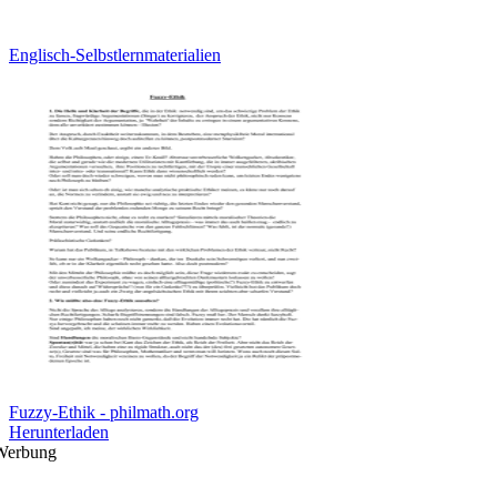
Englisch-Selbstlernmaterialien
Fuzzy-Ethik - philmath.org
Herunterladen
Werbung