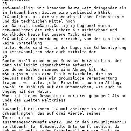
25
anf&auml;llig. Wir brauchen heute weit dringender als
in fr&uuml;heren Zeiten eine verbindiche Ethik.
Fr&uuml;her, als die wissenschaftlichen Erkenntnisse
und die technischen Mittel noch
verh&auml;ltnism&auml;&szlig;ig begrenzt waren,
gen&uuml;gten die zehn Gebote als Richtschnur und
Moralkodex heute hat unsere Macht eine
Gr&ouml;&szlig;enordnung erreicht, von der man bisher
keine Vorstellung
hatte. Heute sind wir in der Lage, die Sch&ouml;pfung
zu zerst&ouml;ren oder auch mithilfe der
30
Gentechnik11 einen neuen Menschen herzustellen, der
dann vielleicht Eigenschaften aufweist,
von denen bisher niemand eine Ahnung hat. Wir
m&uuml;ssen also eine Ethik entwickeln, die uns
bewusst macht, dass wir gro&szlig;e Verantwortung
tragen - wir alle, jeder Einzelne - auch im Alltag,
sowohl im Hinblick auf die Mitmenschen, wie auch im
Umgang mit der Natur.
Wann ist dieses Bewusstsein verloren gegangen? Als am
Ende des Zweiten Weltkriegs
35
zw&ouml;lf Millionen Fl&uuml;chtlinge in ein Land
dr&auml;ngten, das auf drei Viertel seines
Territoriums
zusammengeschrumpft war12, und in den Tr&uuml;mmern13
zerst&ouml;rter St&auml;dte Unterkunft suchten, da
gab es f&uuml;r jeden Einzelnen14 nur ein Ziel: so