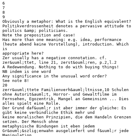
6
7
8
9
Obviously a metaphor: What is the English equivalent?
Politikverdrossenheit denotes a pervasive attitude to
politics &amp; politicians.
Note the preposition and case!
Has more than one meaning: e.g. idea, performance
(heute abend keine Vorstellung), introduction. Which
is
appropriate here?
Zer usually has a negative connotation. cf.
zer&uuml;ttet, line 21, zerst&ouml;ren, p.2,l.2
A Redewendung. Nothing to do with buying things!
NB indem is one word
Any significance in the unusual word order?
See note 8!
20
zerr&uuml;ttete Familienverh&auml;ltnisse,10 Schulen
ohne Autorit&auml;t, Horror- und Gewaltfilme im
Fernsehen, Egozentrik, Mangel an Gemeinsinn ... Dies
alles spielt eine Rolle.
Der Grund daf&uuml;r ist aber immer der gleiche: Es
gibt keine verbindliche Ethik mehr und
keine moralischen Prinzipien, die dem Handeln Grenzen
setzen. Der Mensch ohne
metaphysische Bindungen ist eben jedem
Gr&ouml;&szlig;enwahn ausgeliefert und f&uuml;r jede
Manipulation