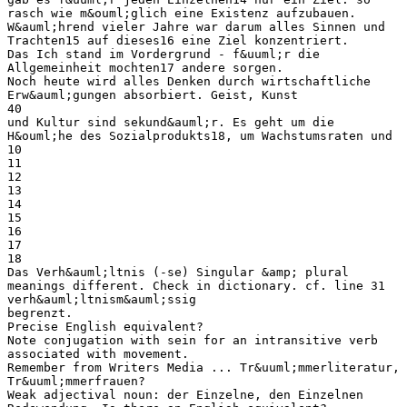
rasch wie m&ouml;glich eine Existenz aufzubauen.
W&auml;hrend vieler Jahre war darum alles Sinnen und
Trachten15 auf dieses16 eine Ziel konzentriert.
Das Ich stand im Vordergrund - f&uuml;r die
Allgemeinheit mochten17 andere sorgen.
Noch heute wird alles Denken durch wirtschaftliche
Erw&auml;gungen absorbiert. Geist, Kunst
40
und Kultur sind sekund&auml;r. Es geht um die
H&ouml;he des Sozialprodukts18, um Wachstumsraten und
10
11
12
13
14
15
16
17
18
Das Verh&auml;ltnis (-se) Singular &amp; plural
meanings different. Check in dictionary. cf. line 31
verh&auml;ltnism&auml;ssig
begrenzt.
Precise English equivalent?
Note conjugation with sein for an intransitive verb
associated with movement.
Remember from Writers Media ... Tr&uuml;mmerliteratur,
Tr&uuml;mmerfrauen?
Weak adjectival noun: der Einzelne, den Einzelnen