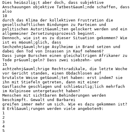
Dies hei&szlig;t aber doch, dass subjektive
Anschauungen objektive Tatbest&auml;nde schaffen, dass
also
10
durch das Klima der kollektiven Frustration die
gesellschaftlichen Bindungen zu Parteien und
politischen Autorit&auml;ten gelockert werden und ein
allgemeiner Zersetzungsprozess5 beginnt.
Dennoch, wie ist es zu dieser Situation gekommen? Wie
ist es m&ouml;glich, dass
Sechzehnj&auml;hrige Asylheime in Brand setzen und
dabei den Tod von Insassen in Kauf nehmen6?
Dass junge Burschen einen gleichaltrigen Afrikaner zu
Tode pr&uuml;geln? Dass zwei siebzehn- und
15
achtzehnj&auml;hrige Rechtsradikale, die letzte Woche
vor Gericht standen, einen Obdachlosen auf
brutalste Weise get&ouml;tet haben: erst indem7 sie
ihn mit Stiefeln getreten, dann mit einer
Gasflasche geschlagen und schlie&szlig;lich mehrfach
im Kolpinsee untergetaucht haben?
Menschen mit sichtbaren Behinderungen werden
beschimpft. Gewalt und Barbarei
greifen immer mehr um sich. Wie es dazu gekommen ist?
8 Erkl&auml;rungen werden viele angeboten9:
1
2
3
4
5