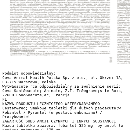
Podmiot odpowiedzialny: Ceva Animal Health Polska Sp. z o.o., ul. Okrzei 1A, 03-715 Warszawa, Polska Wytw&oacute;rca odpowiedzialny za zwolnienie serii: Ceva Sant&eacute; Animale, Z.I. Tr&egrave;s le Bois, 22600 Loud&eacute;ac, Francja PL NAZWA PRODUKTU LECZNICZEGO WETERYNARYJNEGO Cestem&reg; Smakowe tabletki dla dużych ps&oacute;w Febantel / Pyrantel (w postaci embonianu) / Prazykwantel ZAWARTOŚĆ SUBSTANCJI CZYNNYCH I INNYCH SUBSTANCJI Każda tabletka zawiera: febantel 525 mg, pyrantel (w postaci embonianu) 175 mg, prazykwantel 175 mg. Ż&oacute;łto – brązowa, owalna, podzielna tabletka o smaku wątroby. WSKAZANIA LECZNICZE Leczenie mieszanych infekcji powodowanych przez tasiemce i nicienie następujących gatunk&oacute;w: Nicienie: Glisty: Toxocara canis, Toxascaris leonina (dojrzałe i p&oacute;źne niedojrzałe formy). Tęgoryjce: Uncinaria stenocephala, Ancylostoma caninum (dojrzałe). Włosogł&oacute;wki: Trichuris vulpis (dojrzałe). Tasiemce: Echinococcus spp., Taenia spp., Dipylidium caninum (formy dojrzałe i niedojrzałe). PRZECIWWSKAZANIA Nie stosować w przypadku nadwrażliwości na substancje czynne lub na dowolną substancję pomocniczą. DZIAŁANIA NIEPOŻĄDANE W bardzo rzadkich przypadkach (mniej niż 1 na 10000) mogą wystąpić wymioty. W przypadku zaobserwowania jakichkolwiek poważnych objaw&oacute;w lub innych objaw&oacute;w niewymienionych w ulotce informacyjnej, poinformuj o nich lekarza weterynarii. DOCELOWE GATUNKI ZWIERZĄT Psy (powyżej 17,5 kg). DAWKOWANIE DLA KAŻDEGO GATUNKU, DROGA I SPOS&Oacute;B PODANIA Dla ps&oacute;w i szczeniąt dużych ras o masie ciała powyżej 17,5 kg. Podanie doustne. Febantel 15 mg/kg m.c., pyrantel (w postaci embonianu) 5 mg/kg m.c. i prazykwantel 5 mg/kg m.c. Odpowiada to 1 tabletce na 35 kg masy ciała, w jednym podaniu. Dawki są następujące: Masa ciała (kg) 17,5 Ilość tabletek &frac12; &gt;17,5-35 1 55864-05 &gt;35-52,5 1&frac12; &gt;52,5-70 2 Tabletki o mniejszym rozmiarze powinny być stosowane w celu uzyskania dokładnego dawkowania u ps&oacute;w o masie ciała poniżej 17,5 kg. Tabletki można podawać z jedzeniem lub bez. Nie jest wymagana głod&oacute;wka przed ani po leczeniu. Celem zapewnienia podania właściwej dawki, masa ciała powinna być określona najdokładniej jak to tylko możliwe. Program dawkowania ustala lekarz weterynarii. Zgodnie z og&oacute;lną zasadą, szczenięta powinny być odrobaczane w wieku 2 tygodni, a następnie co 2 tygodnie do osiągnięcia 12 tygodnia życia. P&oacute;źniej produkt należy podawać co 3 miesiące. Zaleca się podawanie produktu dla suki w tym samym czasie co szczeniętom. W celu kontroli występowania Toxocara canis produkt należy podać karmiącym sukom 2 tygodnie po porodzie oraz co dwa tygodnie do momentu odsadzenia. W celu rutynowej kontroli występowania pasożyt&oacute;w u dorosłych ps&oacute;w należy je odrobaczać co 3 miesiące. W przypadku potwierdzonej pojedynczej inwazji tylko tasiemcami lub tylko nicieniami, powinno się zastosować produkt jednoskładnikowy, zawierający tylko substancję tasiemcob&oacute;jczą lub nicieniob&oacute;jczą. Do rutynowego odrobaczania zaleca się jedno podanie. W przypadku silnej inwazji obleńcami odrobaczanie należy powt&oacute;rzyć po 14 dniach. W przypadku stwierdzenia u ps&oacute;w inwazji Echinococcus (E. granulosus), powt&oacute;rne leczenie jest zalecane ze względ&oacute;w bezpieczeństwa. SPECJALNE ŚRODKI OSTROŻNOŚCI PODCZAS PRZECHOWYWANIA Przechowywać w miejscu niewidocznym i niedostępnym dla dzieci. Przepołowioną tabletkę należy schować do otwartego blistra i zużyć w ciągu 7 dni. Brak specjalnych środk&oacute;w ostrożności dotyczących przechowywania. SPECJALNE OSTRZEŻENIA Specjalne ostrzeżenia dla każdego z docelowych gatunk&oacute;w zwierząt Oporność pasożyt&oacute;w na jakąkolwiek klasę środk&oacute;w przeciwpasożytniczych może się rozwinąć na skutek częstego, wielokrotnego stosowania środk&oacute;w przeciwpasożytniczych danej klasy. Pchły pełnią funkcję gospodarzy pośrednich dla jednego z powszechnie występujących tasiemc&oacute;w - Dipylidium caninum. W przypadku braku kontroli występowania gospodarzy pośrednich takich jak pchły, wszy, itp., inwazja tasiemcami może ulec wznowie. Specjalne środki ostrożności dotyczące stosowania u zwierząt Nie dotyczy. Specjalne środki ostrożności dla os&oacute;b podających produkt leczniczy weterynaryjny zwierzętom Po podaniu preparatu należy umyć ręce. Po przypadkowym połknięciu, należy niezwłocznie zwr&oacute;cić się o pomoc lekarską oraz przedstawić lekarzowi ulotkę informacyjną lub opakowanie. Osoby o znanej nadwrażliwości na jakikolwiek składnik produktu, powinny unikać kontaktu z produktem leczniczym weterynaryjnym. Stosowanie w ciąży lub laktacji Nie stosować u ciężarnych suk podczas pierwszych 4 tygodni ciąży. Produkt może być stosowany w okresie laktacji. Interakcje z innymi produktami leczniczymi i inne rodzaje interakcji Nie stosować jednocześnie z piperazyną, ponieważ działania przeciwpasożytnicze pyrantelu i piperazyny mogą się antagonizować. R&oacute;wnoczesne stosowanie lek&oacute;w zwiększających aktywność enzym&oacute;w cytochromu P-450 (np. deksametazon, fenobarbital) może prowadzić do obniżenia stężenia prazykwantelu w osoczu. Jednoczesne stosowanie z innymi związkami cholinergicznymi może prowadzić do toksyczności. Przedawkowanie (objawy, spos&oacute;b postępowania przy udzielaniu natychmiastowej pomocy, odtrutki) Podczas badań bezpieczeństwa sporadycznie obserwowano zwiększoną częstotliwość wymiot&oacute;w po podaniu dawki 5-krotnie większej od zalecanej (4-krotnie większej u bardzo młodych szczeniąt) i wyższej. Inne środki ostrożności Ze względu na zawartość prazykwantelu, produkt jest skuteczny wobec Echinococcus spp. Pasożyty te nie występują we wszystkich państwach członkowskich UE, ale stają się coraz bardziej powszechne w niekt&oacute;rych z nich. Echinokokoza stanowi zagrożenie dla ludzi. Echinokokoza podlega obowiązkowi zgłoszenia do Światowej Organizacji Zdrowia Zwierząt (OIE), a szczeg&oacute;łowe wytyczne dotyczące leczenia i obserwacji oraz zapewnienia bezpieczeństwa dla ludzi, należy uzyskać od właściwego organu. SPECJALNE ŚRODKI OSTROŻNOŚCI DOTYCZĄCE USUWANIA NIEZUŻYTEGO PRODUKTU LECZNICZEGO WETERYNARYJNEGO LUB POCHODZĄCYCH Z NIEGO ODPAD&Oacute;W, JEŚLI MA TO ZASTOSOWANIE Niewykorzystany produkt leczniczy weterynaryjny lub jego odpady należy usunąć w spos&oacute;b zgodny z obowiązującymi przepisami. DATA ZATWIERDZENIA LUB OSTATNIEJ ZMIANY TEKSTU ULOTKI 05/2016 INNE INFORMACJE Tabletki zawierają substancję smakowo-zapachową, dzięki czemu są chętnie zjadane przez psy. Właściwości farmakodynamiczne Pyrantel i febantel, w tak ustalonej kombinacji, działają wobec wszystkich istotnych nicieni (glist, tęgoryjc&oacute;w i włosogł&oacute;wek) u ps&oacute;w. Spektrum działania obejmuje w szczeg&oacute;lności: Toxocara canis, Toxascaris leonina, Uncinaria stenocephala, Ancylostoma caninum oraz Trichuris vulpis. Kombinacja ta wykazuje działanie synergistyczne w przypadku tęgoryjc&oacute;w, a febantel jest skuteczny wobec T. vulpis. Spektrum działania prazykwantelu obejmuje wszystkie istotne gatunki tasiemc&oacute;w u ps&oacute;w, w szczeg&oacute;lności Taenia spp., Dipylidium caninum, Echinococcus granulosus i Echinococcus multilocularis. Prazykwantel jest skuteczny wobec wszystkich dojrzałych i niedojrzałych form tych pasożyt&oacute;w. Prazykwantel jest bardzo szybko wchłaniany i r&oacute;wnomiernie rozprowadzany w ciele pasożyta. Zar&oacute;wno badania in vitro jak i in vivo wykazały, że prazykwantel powoduje ciężkie uszkodzenie powłok pasożyta, prowadzące do skurczu i porażenia. Dochodzi do gwałtownego skurczu tężcowego mięśni pasożyta oraz szybkiej wakuolizacji tegumentu. Ten szybki skurcz tłumaczy się zmianami w przepływie kation&oacute;w dwuwartościowych, gł&oacute;wnie wapnia. Pyrantel działa jako agonista cholinergiczny. Mechanizm jego działania polega na pobudzaniu receptor&oacute;w cholinergicznych nikotynowych pasożyta, indukcji spastycznego porażenia u nicieni, co pozwala na wydalenie pasożyta z przewodu pokarmowego dzięki ruchom perystaltycznym. W organizmie ssak&oacute;w febantel ulega przemianom, polegającym na zamknięciu pierścienia, tworząc fenbendazol i oksfendazol. Te chemiczne substancje wywierają działanie przeciwpasożytnicze poprzez inhibicję polimeryzacji tubulin. Dochodzi więc do zahamowania formowania mikrotubul, co skutkuje przerwaniem struktur koniecznych do normalnego funkcjonowania pasożyta. Wpływa to szczeg&oacute;lnie na pob&oacute;r glukozy, co prowadzi do wyczerpania ATP w kom&oacute;rce. Pasożyt umiera z powodu wyczerpania zapas&oacute;w energetycznych, co dzieje się 2-3 dni p&oacute;źniej. Właściwości farmakokinetyczne Po podaniu doustnym dla ps&oacute;w prazykwantel jest ekstensywnie i szybko absorbowany z przewodu pokarmowego. Maksymalne stężenie w osoczu, wynoszące 752 &micro;g/l, jest osiągane w czasie kr&oacute;tszym niż 2 godziny. Prazykwantel jest szybko i ekstensywnie metabolizowany w wątrobie do hydroksylowych pochodnych związku macierzystego, a następnie szybko wydalany, gł&oacute;wnie z moczem. Po podaniu doustnym dla ps&oacute;w febantel jest umiarkowanie wchłaniany z przewodu pokarmowego. Febantel jest szybko metabolizowany w wątrobie do fenbendazolu i jego hydroksy i oksydacyjnych pochodnych, jak oksfendazol. Maksymalne stężenie fenbendazolu w osoczu (173 &micro;g/l) osiągane jest po około 5 godzinach. Maksymalne stężenie oksfendazolu w osoczu (147 &micro;g/l) osiągane jest po około 7 godzinach. Wydalanie następuje gł&oacute;wnie z kałem. Po podaniu doustnym dla ps&oacute;w embonian pyrantelu jest słabo wchłaniany. Maksymalne stężenie w osoczu, wynoszące 79 &micro;g/l, jest osiągane po około 2 godzinach. Jest on szybko i ekstensywnie metabolizowany w wątrobie, następnie szybko wydalany, głownie z kałem (w postaci niezmienionej) oraz z moczem (metabolity). Wielkości opakowań: Pudełko zawierające: 1 blister z 2 tabletkami / 2 blistry z 2 tabletkami / 2 blistry z 4 tabletkami / 12 blistr&oacute;w z 4 tabletkami