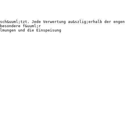
sch&uuml;tzt. Jede Verwertung au&szlig;erhalb der engen 
besondere f&uuml;r
lmungen und die Einspeisung