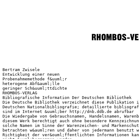
Bertram Zwisele
Entwicklung einer neuen
Probenahmemethode f&uuml;r
heterogene Abf&auml;lle
geringer Sch&uuml;ttdichte
RHOMBOS-VERLAG
Bibliografische Information Der Deutschen Bibliothek
Die Deutsche Bibliothek verzeichnet diese Publikation i
Deutschen Nationalbibliografie; detaillierte bibliograf
sind im Internet &uuml;ber http://dnb.ddb.de abrufbar
Die Wiedergabe von Gebrauchsnamen, Handelsnamen, Waren
diesem Werk berechtigt auch ohne besondere Kennzeichnun
solche Namen im Sinne der Warenzeichen- und Markenschut
betrachten w&auml;ren und daher von jedermann benutzt w
Richtigkeit der ver&ouml;ffentlichten Informationen kan