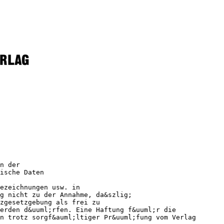
n der
ische Daten
bezeichnungen usw. in
g nicht zu der Annahme, da&szlig;
zgesetzgebung als frei zu
erden d&uuml;rfen. Eine Haftung f&uuml;r die
n trotz sorgf&auml;ltiger Pr&uuml;fung vom Verlag