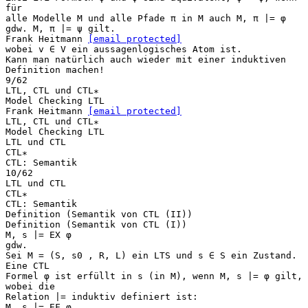
für
alle Modelle M und alle Pfade π in M auch M, π |= φ
gdw. M, π |= ψ gilt.
Frank Heitmann
[email protected]
wobei v ∈ V ein aussagenlogisches Atom ist.
Kann man natürlich auch wieder mit einer induktiven
Definition machen!
9/62
LTL, CTL und CTL∗
Model Checking LTL
Frank Heitmann
[email protected]
LTL, CTL und CTL∗
Model Checking LTL
LTL und CTL
CTL∗
CTL: Semantik
10/62
LTL und CTL
CTL∗
CTL: Semantik
Definition (Semantik von CTL (II))
Definition (Semantik von CTL (I))
M, s |= EX φ
gdw.
Sei M = (S, s0 , R, L) ein LTS und s ∈ S ein Zustand.
Eine CTL
Formel φ ist erfüllt in s (in M), wenn M, s |= φ gilt,
wobei die
Relation |= induktiv definiert ist:
M, s |= EF φ