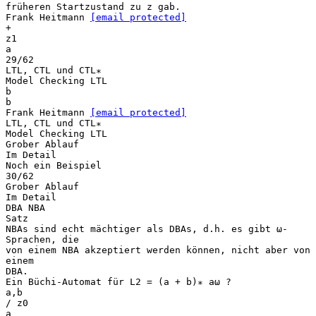
früheren Startzustand zu z gab.
Frank Heitmann
[email protected]
+
z1
a
29/62
LTL, CTL und CTL∗
Model Checking LTL
b
b
Frank Heitmann
[email protected]
LTL, CTL und CTL∗
Model Checking LTL
Grober Ablauf
Im Detail
Noch ein Beispiel
30/62
Grober Ablauf
Im Detail
DBA NBA
Satz
NBAs sind echt mächtiger als DBAs, d.h. es gibt ω-
Sprachen, die
von einem NBA akzeptiert werden können, nicht aber von
einem
DBA.
Ein Büchi-Automat für L2 = (a + b)∗ aω ?
a,b
/ z0
a