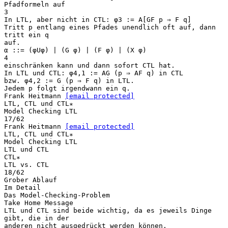
Pfadformeln auf
3
In LTL, aber nicht in CTL: φ3 := A[GF p ⇒ F q]
Tritt p entlang eines Pfades unendlich oft auf, dann
tritt ein q
auf.
α ::= (φUφ) | (G φ) | (F φ) | (X φ)
4
einschränken kann und dann sofort CTL hat.
In LTL und CTL: φ4,1 := AG (p ⇒ AF q) in CTL
bzw. φ4,2 := G (p ⇒ F q) in LTL.
Jedem p folgt irgendwann ein q.
Frank Heitmann
[email protected]
LTL, CTL und CTL∗
Model Checking LTL
17/62
Frank Heitmann
[email protected]
LTL, CTL und CTL∗
Model Checking LTL
LTL und CTL
CTL∗
LTL vs. CTL
18/62
Grober Ablauf
Im Detail
Das Model-Checking-Problem
Take Home Message
LTL und CTL sind beide wichtig, da es jeweils Dinge
gibt, die in der
anderen nicht ausgedrückt werden können.