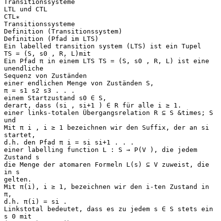
Transitionssysteme
LTL und CTL
CTL∗
Transitionssysteme
Definition (Transitionssystem)
Definition (Pfad im LTS)
Ein labelled transition system (LTS) ist ein Tupel
TS = (S, s0 , R, L)mit
Ein Pfad π in einem LTS TS = (S, s0 , R, L) ist eine
unendliche
Sequenz von Zuständen
einer endlichen Menge von Zuständen S,
π = s1 s2 s3 . . .
einem Startzustand s0 ∈ S,
derart, dass (si , si+1 ) ∈ R für alle i ≥ 1.
einer links-totalen Übergangsrelation R ⊆ S &times; S
und
Mit π i , i ≥ 1 bezeichnen wir den Suffix, der an si
startet,
d.h. den Pfad π i = si si+1 . . .
einer labelling function L : S → P(V ), die jedem
Zustand s
die Menge der atomaren Formeln L(s) ⊆ V zuweist, die
in s
gelten.
Mit π(i), i ≥ 1, bezeichnen wir den i-ten Zustand in
π,
d.h. π(i) = si .
Linkstotal bedeutet, dass es zu jedem s ∈ S stets ein
s 0 mit