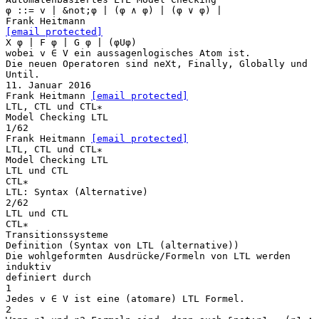
φ ::= v | &not;φ | (φ ∧ φ) | (φ ∨ φ) |
[email protected]
X φ | F φ | G φ | (φUφ)
wobei v ∈ V ein aussagenlogisches Atom ist.
Die neuen Operatoren sind neXt, Finally, Globally und
Until.
11. Januar 2016
Frank Heitmann
[email protected]
LTL, CTL und CTL∗
Model Checking LTL
1/62
Frank Heitmann
[email protected]
LTL, CTL und CTL∗
Model Checking LTL
LTL und CTL
CTL∗
LTL: Syntax (Alternative)
2/62
LTL und CTL
CTL∗
Transitionssysteme
Definition (Syntax von LTL (alternative))
Die wohlgeformten Ausdrücke/Formeln von LTL werden
induktiv
definiert durch
1
Jedes v ∈ V ist eine (atomare) LTL Formel.
2