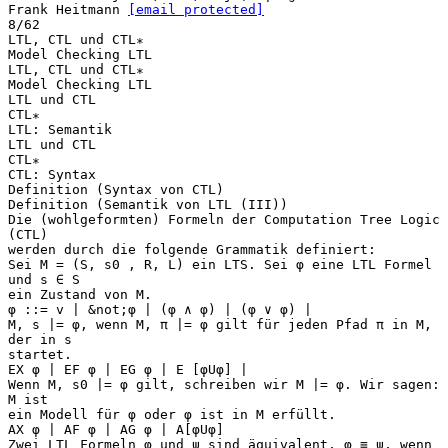
Frank Heitmann
[email protected]
8/62
LTL, CTL und CTL∗
Model Checking LTL
LTL, CTL und CTL∗
Model Checking LTL
LTL und CTL
CTL∗
LTL: Semantik
LTL und CTL
CTL∗
CTL: Syntax
Definition (Syntax von CTL)
Definition (Semantik von LTL (III))
Die (wohlgeformten) Formeln der Computation Tree Logic
(CTL)
werden durch die folgende Grammatik definiert:
Sei M = (S, s0 , R, L) ein LTS. Sei φ eine LTL Formel
und s ∈ S
ein Zustand von M.
φ ::= v | &not;φ | (φ ∧ φ) | (φ ∨ φ) |
M, s |= φ, wenn M, π |= φ gilt für jeden Pfad π in M,
der in s
startet.
EX φ | EF φ | EG φ | E [φUφ] |
Wenn M, s0 |= φ gilt, schreiben wir M |= φ. Wir sagen:
M ist
ein Modell für φ oder φ ist in M erfüllt.
AX φ | AF φ | AG φ | A[φUφ]
Zwei LTL Formeln φ und ψ sind äquivalent, φ ≡ ψ, wenn