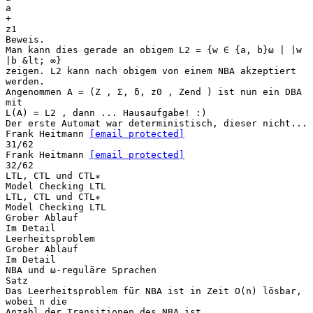
a
+
z1
Beweis.
Man kann dies gerade an obigem L2 = {w ∈ {a, b}ω | |w
|b &lt; ∞}
zeigen. L2 kann nach obigem von einem NBA akzeptiert
werden.
Angenommen A = (Z , Σ, δ, z0 , Zend ) ist nun ein DBA
mit
L(A) = L2 , dann ... Hausaufgabe! :)
Der erste Automat war deterministisch, dieser nicht...
Frank Heitmann
[email protected]
31/62
Frank Heitmann
[email protected]
32/62
LTL, CTL und CTL∗
Model Checking LTL
LTL, CTL und CTL∗
Model Checking LTL
Grober Ablauf
Im Detail
Leerheitsproblem
Grober Ablauf
Im Detail
NBA und ω-reguläre Sprachen
Satz
Das Leerheitsproblem für NBA ist in Zeit O(n) lösbar,
wobei n die
Anzahl der Transitionen des NBA ist.