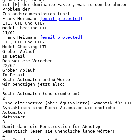
ist |M| der dominante Faktor, was zu dem berühmten
Problem der
Zustandsraumexplosion führt.
Frank Heitmann
[email protected]
LTL, CTL und CTL∗
Model Checking LTL
21/62
Frank Heitmann
[email protected]
LTL, CTL und CTL∗
Model Checking LTL
Grober Ablauf
Im Detail
Das weitere Vorgehen
22/62
Grober Ablauf
Im Detail
Büchi-Automaten und ω-Wörter
Wir benötigen jetzt also:
1
Büchi-Automaten (und drumherum)
2
Eine alternative (aber äquivalente) Semantik für LTL
Syntaktisch sind Büchi-Automaten wie endliche
Automaten
definiert.
3
Damit dann die Konstruktion für A&not;φ
Semantisch lesen sie unendliche lange Wörter!
4