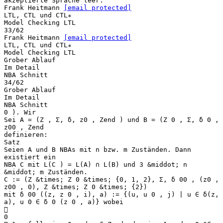
akzeptierte Sprache leer.
Frank Heitmann
[email protected]
LTL, CTL und CTL∗
Model Checking LTL
33/62
Frank Heitmann
[email protected]
LTL, CTL und CTL∗
Model Checking LTL
Grober Ablauf
Im Detail
NBA Schnitt
34/62
Grober Ablauf
Im Detail
NBA Schnitt
0 ). Wir
Sei A = (Z , Σ, δ, z0 , Zend ) und B = (Z 0 , Σ, δ 0 ,
z00 , Zend
definieren:
Satz
Seien A und B NBAs mit n bzw. m Zuständen. Dann
existiert ein
NBA C mit L(C ) = L(A) ∩ L(B) und 3 &middot; n
&middot; m Zuständen.
C := (Z &times; Z 0 &times; {0, 1, 2}, Σ, δ 00 , (z0 ,
z00 , 0), Z &times; Z 0 &times; {2})
mit δ 00 ((z, z 0 , i), a) := {(u, u 0 , j) | u ∈ δ(z,
a), u 0 ∈ δ 0 (z 0 , a)} wobei

0