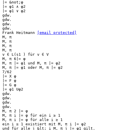
|= &not;φ
|= φ1 ∧ φ2
|= φ1 ∨ φ2
gdw.
gdw.
gdw.
gdw.
Frank Heitmann
[email protected]
M, π
M, π
M, π
M, π
v ∈ L(s1 ) für v ∈ V
M, π 6|= φ
M, π |= φ1 und M, π |= φ2
M, π |= φ1 oder M, π |= φ2
7/62
|= X φ
|= F φ
|= G φ
|= φ1 Uφ2
gdw.
gdw.
gdw.
gdw.
M, π 2 |= φ
M, π i |= φ für ein i ≥ 1
M, π i |= φ für alle i ≥ 1
ein i ≥ 1 existiert mit M, π i |= φ2
und für alle j &lt; i M, π j |= φ1 gilt.