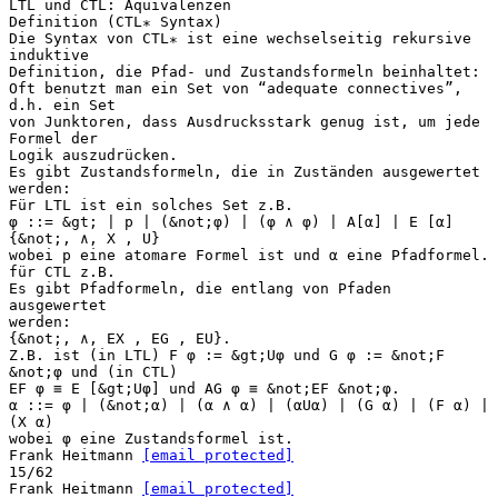
LTL und CTL: Äquivalenzen
Definition (CTL∗ Syntax)
Die Syntax von CTL∗ ist eine wechselseitig rekursive
induktive
Definition, die Pfad- und Zustandsformeln beinhaltet:
Oft benutzt man ein Set von “adequate connectives”,
d.h. ein Set
von Junktoren, dass Ausdrucksstark genug ist, um jede
Formel der
Logik auszudrücken.
Es gibt Zustandsformeln, die in Zuständen ausgewertet
werden:
Für LTL ist ein solches Set z.B.
φ ::= &gt; | p | (&not;φ) | (φ ∧ φ) | A[α] | E [α]
{&not;, ∧, X , U}
wobei p eine atomare Formel ist und α eine Pfadformel.
für CTL z.B.
Es gibt Pfadformeln, die entlang von Pfaden
ausgewertet
werden:
{&not;, ∧, EX , EG , EU}.
Z.B. ist (in LTL) F φ := &gt;Uφ und G φ := &not;F
&not;φ und (in CTL)
EF φ ≡ E [&gt;Uφ] und AG φ ≡ &not;EF &not;φ.
α ::= φ | (&not;α) | (α ∧ α) | (αUα) | (G α) | (F α) |
(X α)
wobei φ eine Zustandsformel ist.
Frank Heitmann
[email protected]
15/62
Frank Heitmann
[email protected]