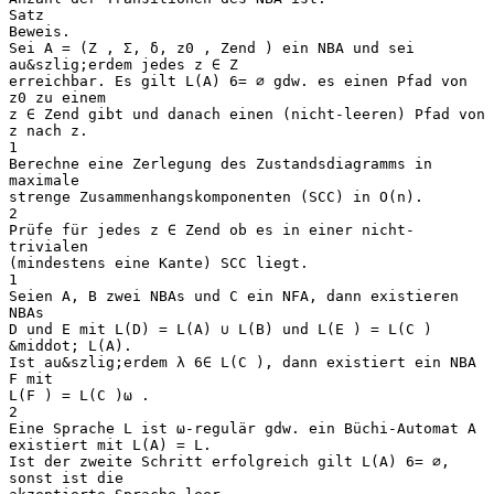
Satz
Beweis.
Sei A = (Z , Σ, δ, z0 , Zend ) ein NBA und sei
au&szlig;erdem jedes z ∈ Z
erreichbar. Es gilt L(A) 6= ∅ gdw. es einen Pfad von
z0 zu einem
z ∈ Zend gibt und danach einen (nicht-leeren) Pfad von
z nach z.
1
Berechne eine Zerlegung des Zustandsdiagramms in
maximale
strenge Zusammenhangskomponenten (SCC) in O(n).
2
Prüfe für jedes z ∈ Zend ob es in einer nicht-
trivialen
(mindestens eine Kante) SCC liegt.
1
Seien A, B zwei NBAs und C ein NFA, dann existieren
NBAs
D und E mit L(D) = L(A) ∪ L(B) und L(E ) = L(C )
&middot; L(A).
Ist au&szlig;erdem λ 6∈ L(C ), dann existiert ein NBA
F mit
L(F ) = L(C )ω .
2
Eine Sprache L ist ω-regulär gdw. ein Büchi-Automat A
existiert mit L(A) = L.
Ist der zweite Schritt erfolgreich gilt L(A) 6= ∅,
sonst ist die