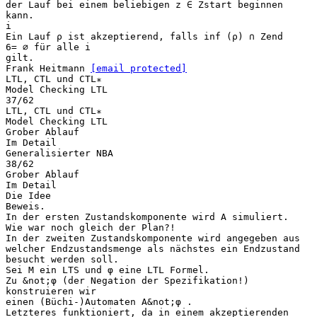
der Lauf bei einem beliebigen z ∈ Zstart beginnen
kann.
i
Ein Lauf ρ ist akzeptierend, falls inf (ρ) ∩ Zend
6= ∅ für alle i
gilt.
Frank Heitmann
[email protected]
LTL, CTL und CTL∗
Model Checking LTL
37/62
LTL, CTL und CTL∗
Model Checking LTL
Grober Ablauf
Im Detail
Generalisierter NBA
38/62
Grober Ablauf
Im Detail
Die Idee
Beweis.
In der ersten Zustandskomponente wird A simuliert.
Wie war noch gleich der Plan?!
In der zweiten Zustandskomponente wird angegeben aus
welcher Endzustandsmenge als nächstes ein Endzustand
besucht werden soll.
Sei M ein LTS und φ eine LTL Formel.
Zu &not;φ (der Negation der Spezifikation!)
konstruieren wir
einen (Büchi-)Automaten A&not;φ .
Letzteres funktioniert, da in einem akzeptierenden