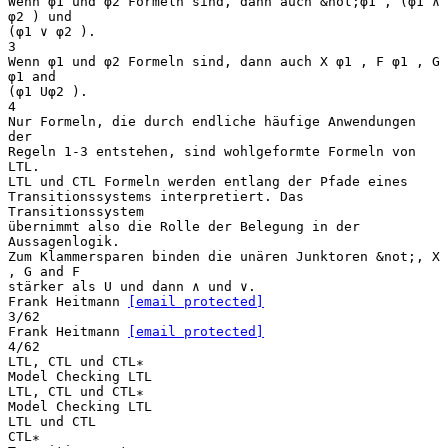
Wenn φ1 und φ2 Formeln sind, dann auch &not;φ1 , (φ1 ∧
φ2 ) und
(φ1 ∨ φ2 ).
3
Wenn φ1 und φ2 Formeln sind, dann auch X φ1 , F φ1 , G
φ1 and
(φ1 Uφ2 ).
4
Nur Formeln, die durch endliche häufige Anwendungen
der
Regeln 1-3 entstehen, sind wohlgeformte Formeln von
LTL.
LTL und CTL Formeln werden entlang der Pfade eines
Transitionssystems interpretiert. Das
Transitionssystem
übernimmt also die Rolle der Belegung in der
Aussagenlogik.
Zum Klammersparen binden die unären Junktoren &not;, X
, G and F
stärker als U und dann ∧ und ∨.
Frank Heitmann
[email protected]
3/62
Frank Heitmann
[email protected]
4/62
LTL, CTL und CTL∗
Model Checking LTL
LTL, CTL und CTL∗
Model Checking LTL
LTL und CTL
CTL∗