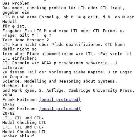
Das Problem
Das model checking problem für LTL oder CTL fragt,
gegeben ein
LTS M und eine Formel φ, ob M |= φ gilt, d.h. ob M ein
Modell
für φ ist.
Eingabe: Ein LTS M und eine LTL oder CTL Formel φ.
Frage: Gilt M |= φ ?
Take Home Message 2
LTL kann nicht über Pfade quantifizieren. CTL kann
dafür nicht so
fein über Pfade argumentieren wie LTL. (Für viele ist
LTL einfacher;
CTL Formeln wie AFAX p erscheinen schwierig...)
Literatur
Zu diesem Teil der Vorlesung siehe Kapitel 3 in Logic
in Computer
Science. Modelling and Reasoning about Systems.
Michael Huth
und Mark Ryan, 2. Auflage, Cambridge University Press,
2004.
Frank Heitmann
[email protected]
19/62
Frank Heitmann
[email protected]
20/62
LTL, CTL und CTL∗
Model Checking LTL
LTL, CTL und CTL∗
Model Checking LTL
Grober Ablauf