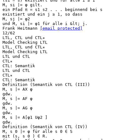
(s1 = s) existiert und für alle i ≥ 1
M, si |= φ gilt.
ein Pfad π = s1 s2 . . . beginnend bei s
existiert und ein j ≥ 1, so dass
M, sj |= φ2
und M, si |= φ1 für alle i &lt; j.
Frank Heitmann
[email protected]
12/62
LTL, CTL und CTL∗
Model Checking LTL
LTL, CTL und CTL∗
Model Checking LTL
LTL und CTL
CTL∗
CTL: Semantik
LTL und CTL
CTL∗
CTL: Semantik
Definition (Semantik von CTL (III))
M, s |= AX φ
gdw.
M, s |= AF φ
gdw.
M, s |= AG φ
gdw.
M, s |= A[φ1 Uφ2 ]
gdw.
Definition (Semantik von CTL (IV))
M, s 0 |= φ für alle s 0 ∈ S
mit (s, s 0 ) ∈ R.