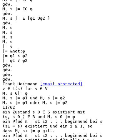
gdw.
M, s |= EG φ
gdw.
M, s |= E [φ1 Uφ2 ]
gdw.
M, s
M, s
M, s
M, s
|= v
|= &not;φ
|= φ1 ∧ φ2
|= φ1 ∨ φ2
gdw.
gdw.
gdw.
gdw.
Frank Heitmann
[email protected]
v ∈ L(s) für v ∈ V
M, s 6|= φ
M, s |= φ1 und M, s |= φ2
M, s |= φ1 oder M, s |= φ2
11/62
ein Zustand s 0 ∈ S existiert mit
(s, s 0 ) ∈ R und M, s 0 |= φ
ein Pfad π = s1 s2 . . . beginnend bei s
(s1 = s) existiert und ein i ≥ 1, so
dass M, si |= φ gilt.
ein Pfad π = s1 s2 . . . beginnend bei s