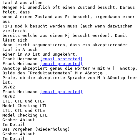
Lauf A aus allen
Mengen Fi unendlich oft einen Zustand besucht. Daraus
folgt, dass
wenn A einen Zustand aus Fi besucht, irgendwann einer
aus
Fi+1 mod k besucht werden muss (auch wenn dazwischen
vielleicht
bereits welche aus einem Fj besucht werden). Damit
lässt sich
dann leicht argumentieren, dass ein akzeptierender
Lauf in A auch
einer in A0 ist und umgekehrt.
Frank Heitmann
[email protected]
Frank Heitmann
[email protected]
A&not;φ akzeptiert genau die Wörter w mit w |= &not;φ.
Bilde den “Produktautomaten” M ∩ A&not;φ .
Prüfe, ob die akzeptierte Sprache von M ∩ A&not;φ leer
ist.
39/62
Frank Heitmann
[email protected]
40/62
LTL, CTL und CTL∗
Model Checking LTL
LTL, CTL und CTL∗
Model Checking LTL
Grober Ablauf
Im Detail
Das Vorgehen (Wiederholung)
Grober Ablauf
Im Detail