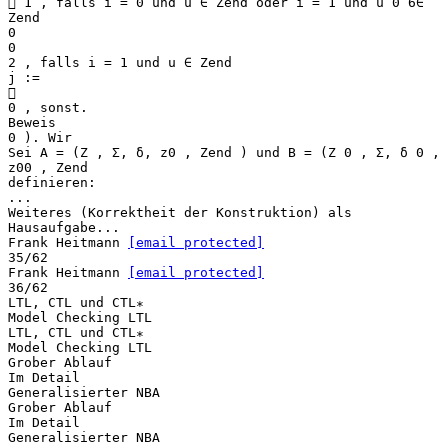
 1 , falls i = 0 und u ∈ Zend oder i = 1 und u 0 6∈
Zend
0
0
2 , falls i = 1 und u ∈ Zend
j :=

0 , sonst.
Beweis
0 ). Wir
Sei A = (Z , Σ, δ, z0 , Zend ) und B = (Z 0 , Σ, δ 0 ,
z00 , Zend
definieren:
...
Weiteres (Korrektheit der Konstruktion) als
Hausaufgabe...
Frank Heitmann
[email protected]
35/62
Frank Heitmann
[email protected]
36/62
LTL, CTL und CTL∗
Model Checking LTL
LTL, CTL und CTL∗
Model Checking LTL
Grober Ablauf
Im Detail
Generalisierter NBA
Grober Ablauf
Im Detail
Generalisierter NBA