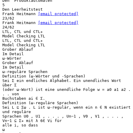
Den “Produktautomaten”
5
Den Leerheitstest
Frank Heitmann
[email protected]
23/62
Frank Heitmann
[email protected]
24/62
LTL, CTL und CTL∗
Model Checking LTL
LTL, CTL und CTL∗
Model Checking LTL
Grober Ablauf
Im Detail
ω-Wörter
Grober Ablauf
Im Detail
ω-reguläre Sprachen
Definition (ω-Wörter und -Sprachen)
Sei Σ ein endliches Alphabet. Ein unendliches Wort
über Σ
(oder ω-Wort) ist eine unendliche Folge w = a0 a1 a2 .
. . von
Buchstaben ai ∈ Σ.
Definition (ω-reguläre Sprachen)
Sei L ⊆ Σω . L ist ω-regulär, wenn ein n ∈ N existiert
und reguläre
Sprachen U0 , U1 , . . . , Un−1 , V0 , V1 , . . . ,
Vn−1 ⊆ Σ∗ mit λ 6∈ Vi für
alle i, so dass
ω