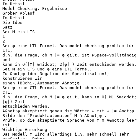
Im Detail
Model Checking. Ergebnisse
Grober Ablauf
Im Detail
Die Idee
Satz
Sei M ein LTS.
1
2
Sei φ eine LTL Formel. Das model checking problem für
LTL,
d.h. die Frage, ob M |= φ gilt, ist PSpace-vollständig
und
kann in O(|M| &middot; 2|φ| ) Zeit entschieden werden.
Sei M ein LTS und φ eine LTL Formel.
Zu &not;φ (der Negation der Spezifikation!)
konstruieren wir
einen (Büchi-)Automaten A&not;φ .
Sei φ eine CTL Formel. Das model checking problem für
CTL,
d.h. die Frage, ob M |= φ gilt, kann in O(|M| &middot;
|φ|) Zeit
entschieden werden.
A&not;φ akzeptiert genau die Wörter w mit w |= &not;φ.
Bilde den “Produktautomaten” M ∩ A&not;φ .
Prüfe, ob die akzeptierte Sprache von M ∩ A&not;φ leer
ist.
Wichtige Anmerkung
Das Modell M wird allerdings i.A. sehr schnell sehr
gro&szlig;. Daher