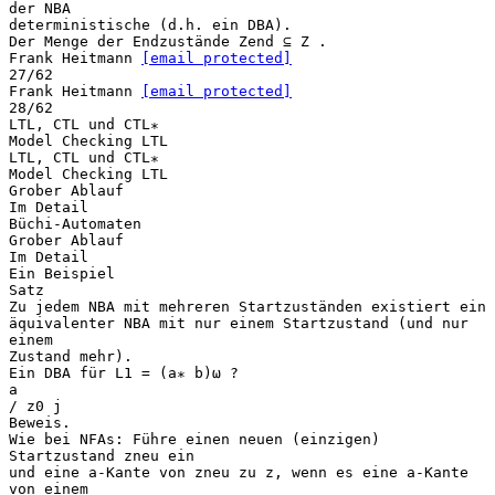
der NBA
deterministische (d.h. ein DBA).
Der Menge der Endzustände Zend ⊆ Z .
Frank Heitmann
[email protected]
27/62
Frank Heitmann
[email protected]
28/62
LTL, CTL und CTL∗
Model Checking LTL
LTL, CTL und CTL∗
Model Checking LTL
Grober Ablauf
Im Detail
Büchi-Automaten
Grober Ablauf
Im Detail
Ein Beispiel
Satz
Zu jedem NBA mit mehreren Startzuständen existiert ein
äquivalenter NBA mit nur einem Startzustand (und nur
einem
Zustand mehr).
Ein DBA für L1 = (a∗ b)ω ?
a
/ z0 j
Beweis.
Wie bei NFAs: Führe einen neuen (einzigen)
Startzustand zneu ein
und eine a-Kante von zneu zu z, wenn es eine a-Kante
von einem