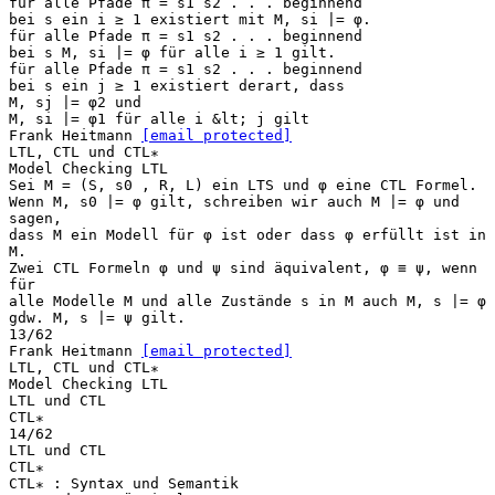
für alle Pfade π = s1 s2 . . . beginnend
bei s ein i ≥ 1 existiert mit M, si |= φ.
für alle Pfade π = s1 s2 . . . beginnend
bei s M, si |= φ für alle i ≥ 1 gilt.
für alle Pfade π = s1 s2 . . . beginnend
bei s ein j ≥ 1 existiert derart, dass
M, sj |= φ2 und
M, si |= φ1 für alle i &lt; j gilt
Frank Heitmann
[email protected]
LTL, CTL und CTL∗
Model Checking LTL
Sei M = (S, s0 , R, L) ein LTS und φ eine CTL Formel.
Wenn M, s0 |= φ gilt, schreiben wir auch M |= φ und
sagen,
dass M ein Modell für φ ist oder dass φ erfüllt ist in
M.
Zwei CTL Formeln φ und ψ sind äquivalent, φ ≡ ψ, wenn
für
alle Modelle M und alle Zustände s in M auch M, s |= φ
gdw. M, s |= ψ gilt.
13/62
Frank Heitmann
[email protected]
LTL, CTL und CTL∗
Model Checking LTL
LTL und CTL
CTL∗
14/62
LTL und CTL
CTL∗
CTL∗ : Syntax und Semantik