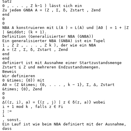
Satz
0 , . . . , Z k−1 ) lässt sich ein
Zu jedem GNBA A = (Z , Σ, δ, Zstart , Zend
end
0
0
NBA A konstruieren mit L(A ) = L(A) und |A0 | = 1 + |Z
| &middot; (k + 1).
Definition (Generalisierter NBA (GNBA))
Ein generalisierter NBA (GNBA) ist ein Tupel
1 , Z 2 , . . . , Z k ), der wie ein NBA
A = (Z , Σ, δ, Zstart , Zend
end
end
definiert ist mit Ausnahme einer Startzustandsmenge
Zstart ⊆ Z und mehreren Endzustandsmengen.
Beweis
Wir definieren
0 &times; {0}) mit
A0 = (Z &times; {0, . . . , k − 1}, Σ, ∆, Zstart
&times; {0}, Zend
0
0
∆((z, i), a) = {(z , j) | z ∈ δ(z, a)} wobei
i + 1 mod k , falls z ∈ Fi
j :=
i
, sonst.
Ein Lauf ist wie beim NBA definiert mit der Ausnahme,
dass