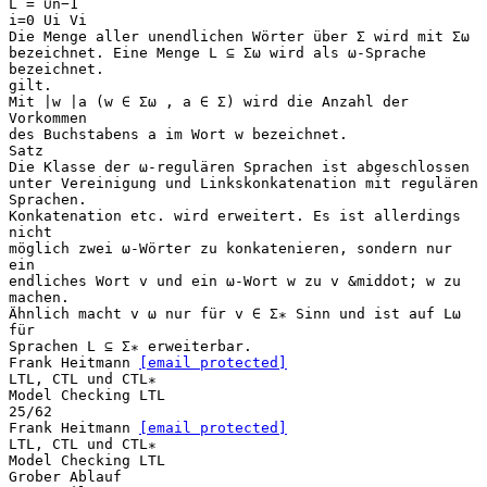
L = ∪n−1
i=0 Ui Vi
Die Menge aller unendlichen Wörter über Σ wird mit Σω
bezeichnet. Eine Menge L ⊆ Σω wird als ω-Sprache
bezeichnet.
gilt.
Mit |w |a (w ∈ Σω , a ∈ Σ) wird die Anzahl der
Vorkommen
des Buchstabens a im Wort w bezeichnet.
Satz
Die Klasse der ω-regulären Sprachen ist abgeschlossen
unter Vereinigung und Linkskonkatenation mit regulären
Sprachen.
Konkatenation etc. wird erweitert. Es ist allerdings
nicht
möglich zwei ω-Wörter zu konkatenieren, sondern nur
ein
endliches Wort v und ein ω-Wort w zu v &middot; w zu
machen.
Ähnlich macht v ω nur für v ∈ Σ∗ Sinn und ist auf Lω
für
Sprachen L ⊆ Σ∗ erweiterbar.
Frank Heitmann
[email protected]
LTL, CTL und CTL∗
Model Checking LTL
25/62
Frank Heitmann
[email protected]
LTL, CTL und CTL∗
Model Checking LTL
Grober Ablauf