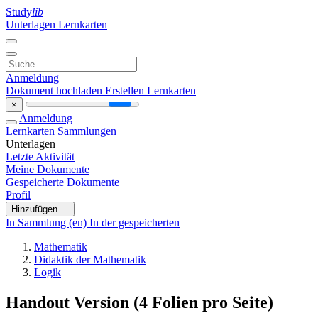
Study
lib
Unterlagen
Lernkarten
Anmeldung
Dokument hochladen
Erstellen Lernkarten
×
Anmeldung
Lernkarten
Sammlungen
Unterlagen
Letzte Aktivität
Meine Dokumente
Gespeicherte Dokumente
Profil
Hinzufügen ...
In Sammlung (en)
In der gespeicherten
Mathematik
Didaktik der Mathematik
Logik
Handout Version (4 Folien pro Seite)