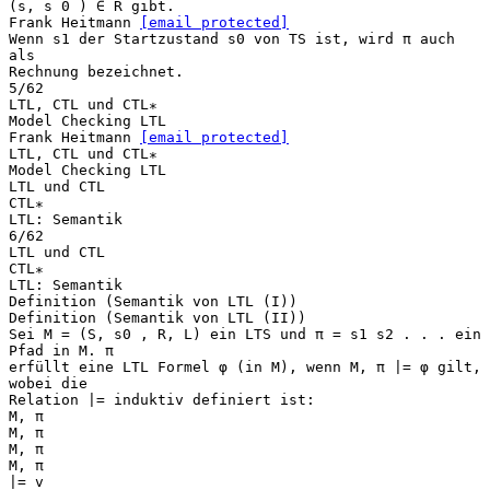
(s, s 0 ) ∈ R gibt.
Frank Heitmann
[email protected]
Wenn s1 der Startzustand s0 von TS ist, wird π auch
als
Rechnung bezeichnet.
5/62
LTL, CTL und CTL∗
Model Checking LTL
Frank Heitmann
[email protected]
LTL, CTL und CTL∗
Model Checking LTL
LTL und CTL
CTL∗
LTL: Semantik
6/62
LTL und CTL
CTL∗
LTL: Semantik
Definition (Semantik von LTL (I))
Definition (Semantik von LTL (II))
Sei M = (S, s0 , R, L) ein LTS und π = s1 s2 . . . ein
Pfad in M. π
erfüllt eine LTL Formel φ (in M), wenn M, π |= φ gilt,
wobei die
Relation |= induktiv definiert ist:
M, π
M, π
M, π
M, π
|= v