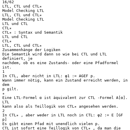
16/62
LTL, CTL und CTL∗
Model Checking LTL
LTL, CTL und CTL∗
Model Checking LTL
LTL und CTL
CTL∗
CTL∗ : Syntax und Semantik
LTL und CTL
CTL∗
LTL, CTL und CTL∗
Zusammenhänge der Logiken
Die Semantik wird dann so wie bei CTL und LTL
definiert, je
nachdem, ob es eine Zustands- oder eine Pfadformel
ist.
1
In CTL, aber nicht in LTL: φ1 := AGEF p.
Wann immer nötig, kann ein Zustand erreicht werden, in
dem
p gilt.
∗
Eine LTL-Formel α ist äquivalent zur CTL -Formel A[α].
LTL
kann also als Teillogik von CTL∗ angesehen werden.
2
In CTL∗ , aber weder in LTL noch in CTL: φ2 := E [GF
p]
Es gibt einen Pfad mit unendlich vielen p.
CTL ist sofort eine Teillogik von CTL∗ , da man die