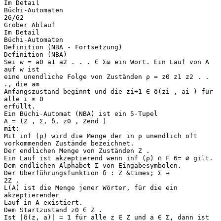
Im Detail
Büchi-Automaten
26/62
Grober Ablauf
Im Detail
Büchi-Automaten
Definition (NBA - Fortsetzung)
Definition (NBA)
Sei w = a0 a1 a2 . . . ∈ Σω ein Wort. Ein Lauf von A
auf w ist
eine unendliche Folge von Zuständen ρ = z0 z1 z2 . .
., die am
Anfangszustand beginnt und die zi+1 ∈ δ(zi , ai ) für
alle i ≥ 0
erfüllt.
Ein Büchi-Automat (NBA) ist ein 5-Tupel
A = (Z , Σ, δ, z0 , Zend )
mit:
Mit inf (ρ) wird die Menge der in ρ unendlich oft
vorkommenden Zustände bezeichnet.
Der endlichen Menge von Zuständen Z .
Ein Lauf ist akzeptierend wenn inf (ρ) ∩ F 6= ∅ gilt.
Dem endlichen Alphabet Σ von Eingabesymbolen.
Der Überführungsfunktion δ : Z &times; Σ →
2Z .
L(A) ist die Menge jener Wörter, für die ein
akzeptierender
Lauf in A existiert.
Dem Startzustand z0 ∈ Z .
Ist |δ(z, a)| = 1 für alle z ∈ Z und a ∈ Σ, dann ist