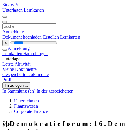
Study
lib
Unterlagen
Lernkarten
Anmeldung
Dokument hochladen
Erstellen Lernkarten
×
Anmeldung
Lernkarten
Sammlungen
Unterlagen
Letzte Aktivität
Meine Dokumente
Gespeicherte Dokumente
Profil
Hinzufügen ...
In Sammlung (en)
In der gespeicherten
Unternehmen
Finanzwesen
Corporate Finance
ÿþD e m o k r a t i e f o r u m : 1 6 . D e m