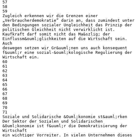
57
58
59
Zugleich erkennen wir die Grenzen einer
„Verbraucherdemokratie“ darin an, dass zumindest unter
den Bedingungen sozialer Ungleichheit das Prinzip der
politischen Gleichheit nicht verwirklicht ist.
Kaufkraft darf somit nicht das Ma&szlig; der
Einflussm&ouml;glichkeiten auf die Wirtschaft sein.
Auch
deswegen setzen wir Gr&uuml;nen uns auch konsequent
f&uuml;r eine sozial-&ouml;kologische Regulierung der
Wirtschaft ein.
60
61
62
63
64
65
66
67
68
69
70
71
Soziale und Solidarische &Ouml;konomie st&auml;rken
Der Sektor der Sozialen und Solidarischen
&Ouml;konomie ist f&uuml;r die Demokratisierung der
Wirtschaft
ein wichtiger Vorreiter. In vielen Unternehmen dieses