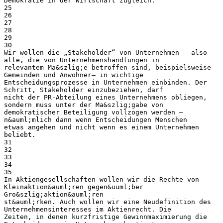
Demokratie in der Wirtschaft zugleich.
25
26
27
28
29
30
Wir wollen die „Stakeholder“ von Unternehmen – also
alle, die von Unternehmenshandlungen in
relevantem Ma&szlig;e betroffen sind, beispielsweise
Gemeinden und Anwohner– in wichtige
Entscheidungsprozesse in Unternehmen einbinden. Der
Schritt, Stakeholder einzubeziehen, darf
nicht der PR-Abteilung eines Unternehmens obliegen,
sondern muss unter der Ma&szlig;gabe von
demokratischer Beteiligung vollzogen werden –
n&auml;mlich dann wenn Entscheidungen Menschen
etwas angehen und nicht wenn es einem Unternehmen
beliebt.
31
32
33
34
35
In Aktiengesellschaften wollen wir die Rechte von
Kleinaktion&auml;ren gegen&uuml;ber
Gro&szlig;aktion&auml;ren
st&auml;rken. Auch wollen wir eine Neudefinition des
Unternehmensinteresses im Aktienrecht. Die
Zeiten, in denen kurzfristige Gewinnmaximierung die