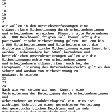
16
17
18
19
20
21
Wir wollen in den Betriebsverfassungen eine
st&auml;rkere Mitbestimmung durch Arbeitnehmerinnen
und Arbeitnehmer erreichen. F&uuml;r alle Unternehmen
ab 1.000 Besch&auml;ftigten soll k&uuml;nftig die
parit&auml;tische Mitbestimmung gelten. Bei 200 bis
1.000 Mitarbeiterinnen und Mitarbeitern soll die
drittelparit&auml;tische Mitbestimmung eingef&uuml;hrt
werden. Insbesondere bei &Uuml;bernahmen und
betrieblichen Umstrukturierungen wollen wir die
Mitbestimmungsrechte von Arbeitnehmerinnen
und Arbeitnehmern st&auml;rken. Auch bei der
Europ&auml;isierung des Unternehmensrechts gilt es den
Schutz und Ausbau von Mitbestimmung zu
gew&auml;hrleisten.
22
23
24
Nach wie vor setzen wir uns f&uuml;r eine
Verbreiterung der Beteiligung durch Arbeitnehmerinnen
und
Arbeitnehmer am Produktivkapital ein. Dies ist
wichtiger Schritt zu einer gerechteren Verteilung
des gesellschaftlichen Reichtums und zu mehr