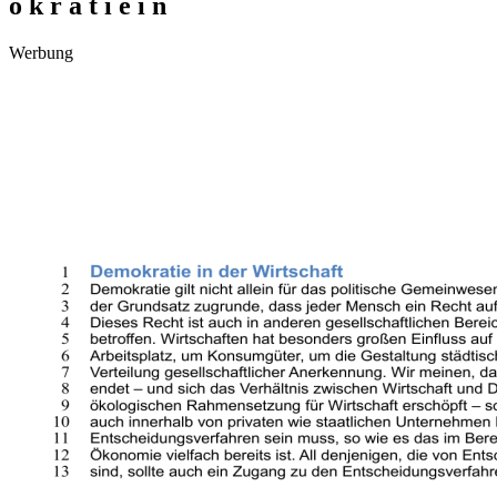
o k r a t i e i n
Werbung