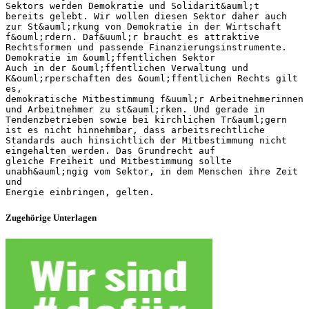
Sektors werden Demokratie und Solidarit&auml;t
bereits gelebt. Wir wollen diesen Sektor daher auch
zur St&auml;rkung von Demokratie in der Wirtschaft
f&ouml;rdern. Daf&uuml;r braucht es attraktive
Rechtsformen und passende Finanzierungsinstrumente.
Demokratie im &ouml;ffentlichen Sektor
Auch in der &ouml;ffentlichen Verwaltung und
K&ouml;rperschaften des &ouml;ffentlichen Rechts gilt
es,
demokratische Mitbestimmung f&uuml;r Arbeitnehmerinnen
und Arbeitnehmer zu st&auml;rken. Und gerade in
Tendenzbetrieben sowie bei kirchlichen Tr&auml;gern
ist es nicht hinnehmbar, dass arbeitsrechtliche
Standards auch hinsichtlich der Mitbestimmung nicht
eingehalten werden. Das Grundrecht auf
gleiche Freiheit und Mitbestimmung sollte
unabh&auml;ngig vom Sektor, in dem Menschen ihre Zeit
und
Zugehörige Unterlagen