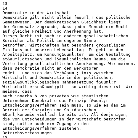
13
14
Demokratie in der Wirtschaft
Demokratie gilt nicht allein f&uuml;r das politische
Gemeinwesen. Der demokratischen Gleichheit liegt
der Grundsatz zugrunde, dass jeder Mensch ein Recht
auf gleiche Freiheit und Anerkennung hat.
Dieses Recht ist auch in anderen gesellschaftlichen
Bereichen als Politik im engeren Sinne
betroffen. Wirtschaften hat besonders gro&szlig;en
Einfluss auf unseren Lebensalltag. Es geht um den
Arbeitsplatz, um Konsumg&uuml;ter, um die Gestaltung
st&auml;dtischen und l&auml;ndlichen Raums, um die
Verteilung gesellschaftlicher Anerkennung. Wir meinen,
dass Demokratie nicht an den Werkstoren
endet – und sich das Verh&auml;ltnis zwischen
Wirtschaft und Demokratie in der politischen,
sozial&ouml;kologischen Rahmensetzung f&uuml;r
Wirtschaft ersch&ouml;pft – so wichtig diese ist. Wir
meinen, dass
auch innerhalb von privaten wie staatlichen
Unternehmen Demokratie das Prinzip f&uuml;r
Entscheidungsverfahren sein muss, so wie es das im
Bereich der Sozialen und Solidarischen
&Ouml;konomie vielfach bereits ist. All denjenigen,
die von Entscheidungen in der Wirtschaft betroffen
sind, sollte auch ein Zugang zu den
Entscheidungsverfahren zustehen.
Betriebsverfassungen
15