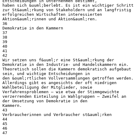
Entscheidungen in Unternehmen bestimmt,
haben sich &uuml;berlebt. Es ist ein wichtiger Schritt
zur St&auml;rkung von Stakeholdern und an langfristig
erfolgreichen Wirtschaften interessierten
Aktion&auml;rinnen und Aktion&auml;ren.
36
Demokratie in den Kammern
37
38
39
40
41
42
Wir setzen uns f&uuml;r eine St&auml;rkung der
Demokratie in den Industrie- und Handelskammern ein.
Theoretisch sollen die Kammern demokratisch aufgebaut
sein, und wichtige Entscheidungen in
den &ouml;rtlichen Vollversammlungen getroffen werden.
Allerdings gibt es angesichts der oft niedrigen
Wahlbeteiligung der Mitglieder, sowie
Verfahrensproblemen – wie etwa der Stimmgewichte
verzerrenden Einteilung in Wahlgruppen – Zweifel an
der Umsetzung von Demokratie in den
Kammern.
43
Verbraucherinnen und Verbraucher st&auml;rken
44
45
46
47