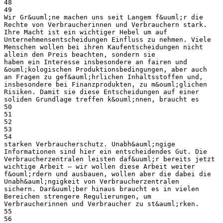
48
49
Wir Gr&uuml;ne machen uns seit Langem f&uuml;r die
Rechte von Verbraucherinnen und Verbrauchern stark.
Ihre Macht ist ein wichtiger Hebel um auf
Unternehmensentscheidungen Einfluss zu nehmen. Viele
Menschen wollen bei ihren Kaufentscheidungen nicht
allein den Preis beachten, sondern sie
haben ein Interesse insbesondere an fairen und
&ouml;kologischen Produktionsbedingungen, aber auch
an Fragen zu gef&auml;hrlichen Inhaltsstoffen und,
insbesondere bei Finanzprodukten, zu m&ouml;glichen
Risiken. Damit sie diese Entscheidungen auf einer
soliden Grundlage treffen k&ouml;nnen, braucht es
50
51
52
53
54
starken Verbraucherschutz. Unabh&auml;ngige
Informationen sind hier ein entscheidendes Gut. Die
Verbraucherzentralen leisten daf&uuml;r bereits jetzt
wichtige Arbeit – wir wollen diese Arbeit weiter
f&ouml;rdern und ausbauen, wollen aber die dabei die
Unabh&auml;ngigkeit von Verbraucherzentralen
sichern. Dar&uuml;ber hinaus braucht es in vielen
Bereichen strengere Regulierungen, um
Verbraucherinnen und Verbraucher zu st&auml;rken.
55
56