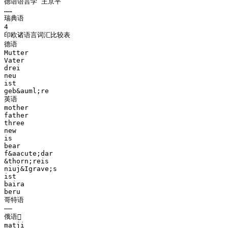
德语语言学 王京平
……
瑞典语
4
印欧诸语言词汇比较表
德语
Mutter
Vater
drei
neu
ist
geb&auml;re
英语
mother
father
three
new
is
bear
f&aacute;dar
&thorn;reis
niuj&Igrave;s
ist
baira
beru
哥特语
——
俄语
matji