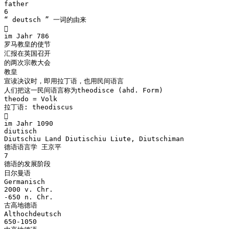
father
6
“ deutsch ” 一词的由来

im Jahr 786
罗马教皇的使节
汇报在英国召开
的两次宗教大会
教皇
宣读决议时，即用拉丁语，也用民间语言
人们把这一民间语言称为theodisce (ahd. Form)
theodo = Volk
拉丁语: theodiscus

im Jahr 1090
diutisch
Diutschiu Land Diutischiu Liute, Diutschiman
德语语言学 王京平
7
德语的发展阶段
日尔曼语
Germanisch
2000 v. Chr.
-650 n. Chr.
古高地德语
Althochdeutsch
650-1050