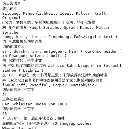
为日常语音
政治词汇
Bildung, Menschlichkeit, Ideal, Kultur, Kraft,
Original
名词：复数形式，多冠词现象减少 动词：弱变化发展
构 复合词增多 Haupt-Sprache, Sprach-Kunst, Mutter-
Sprache
-ung,-keit, -heit ( Eingebung, Fa&szlig;lichkeit )
词 形成抽象名词的词尾
词的前缀扩大
er-, durch-, an-, entgegen-, hin- ( durchschneiden )
in Bewegung setzen ( Wolff )
句 启蒙时代，科学论文
法 中出现了功能动词结构 auf die Bahn brigen, in Betracht
ziehen ( Leibniz )
文 17、18世纪，统一书写是主流；未形成具有法律约束的标准
字 Leibniz在其著作中多次使用语法学家长期反对的双辅音：
f&uuml;nff, Zweiffel, Logick, Metaphysick
德语语言学 王京平
24
正字法发展史
Der Schleizer Duden von 1880
德语语言学 王京平
25
• 1876年，第一届正字法会议，柏林
新的规定写入《正字法字典》（Orthographisches
W&ouml;terbuch）