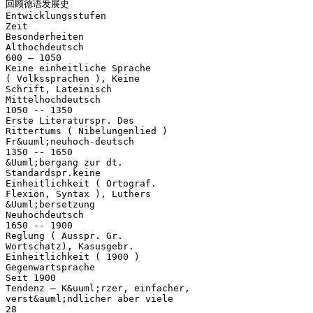
回顾德语发展史
Entwicklungsstufen
Zeit
Besonderheiten
Althochdeutsch
600 – 1050
Keine einheitliche Sprache
( Volkssprachen ), Keine
Schrift, Lateinisch
Mittelhochdeutsch
1050 -- 1350
Erste Literaturspr. Des
Rittertums ( Nibelungenlied )
Fr&uuml;neuhoch-deutsch
1350 -- 1650
&Uuml;bergang zur dt.
Standardspr.keine
Einheitlichkeit ( Ortograf.
Flexion, Syntax ), Luthers
&Uuml;bersetzung
Neuhochdeutsch
1650 -- 1900
Reglung ( Ausspr. Gr.
Wortschatz), Kasusgebr.
Einheitlichkeit ( 1900 )
Gegenwartsprache
Seit 1900
Tendenz – K&uuml;rzer, einfacher,
verst&auml;ndlicher aber viele
28