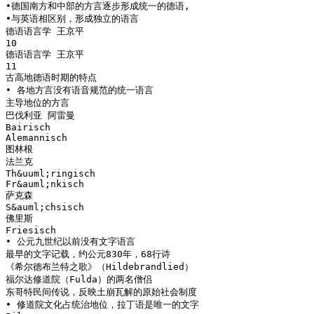
•德国南方和中部的方言逐步形成统一的德语,
•与英语相区别，形成独立的语言
德语语言学 王京平
10
德语语言学 王京平
11
古高地德语时期的特点
• 各地方言没有语音规范的统一语言
主导地位的方言
巴伐利亚 阿雷曼
Bairisch
Alemannisch
图林根
法兰克
Th&uuml;ringisch
Fr&auml;nkisch
萨克森
S&auml;chsisch
佛里斯
Friesisch
• 公元九世纪以前没有文字语言
最早的文字记载，约公元830年，68行诗
《希尔德布兰特之歌》（Hildebrandlied）
福尔达修道院（Fulda）的两名僧侣
东哥特民间传说，反映土崩瓦解的原始社会制度
• 修道院文化占统治地位，拉丁语是唯一的文字