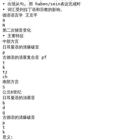
• 出现从句, 用 haben/sein表达完成时
• 词汇受到拉丁语和宗教的影响。
德语语言学 王京平
9
N
第二次辅音变化
• 主要特征
中部方言
日耳曼语的清爆破音
p
古德语的清塞复合音 pf
t
k
tz
ch
南部方言
S
公元6世纪
日耳曼语的浊塞音
b
d
g
古德语的清爆破音
p
t
k
意义: