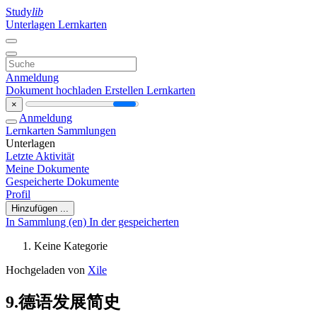
Study
lib
Unterlagen
Lernkarten
Anmeldung
Dokument hochladen
Erstellen Lernkarten
×
Anmeldung
Lernkarten
Sammlungen
Unterlagen
Letzte Aktivität
Meine Dokumente
Gespeicherte Dokumente
Profil
Hinzufügen ...
In Sammlung (en)
In der gespeicherten
Keine Kategorie
Hochgeladen von
Xile
9.德语发展简史