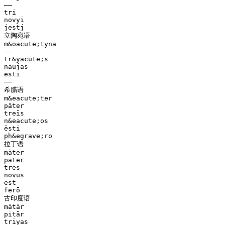
——
tri
novyi
jestj
立陶宛语
m&oacute;tyna
——
tr&yacute;s
nāujas
esti
——
希腊语
m&eacute;ter
pāter
treīs
n&eacute;os
ēsti
ph&egrave;ro
拉丁语
māter
pater
trēs
novus
est
ferō
古印度语
mātār
pitār
triyas