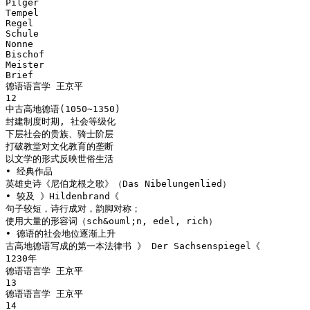
Pilger
Tempel
Regel
Schule
Nonne
Bischof
Meister
Brief
德语语言学 王京平
12
中古高地德语(1050~1350)
封建制度时期, 社会等级化
下层社会的贵族、骑士阶层
打破教堂对文化教育的垄断
以文学的形式反映世俗生活
• 经典作品
英雄史诗《尼伯龙根之歌》（Das Nibelungenlied）
• 较及 》Hildenbrand《
句子较短，诗行成对，韵脚对称；
使用大量的形容词（sch&ouml;n, edel, rich）
• 德语的社会地位逐渐上升
古高地德语写成的第一本法律书 》 Der Sachsenspiegel《
1230年
德语语言学 王京平
13
德语语言学 王京平
14