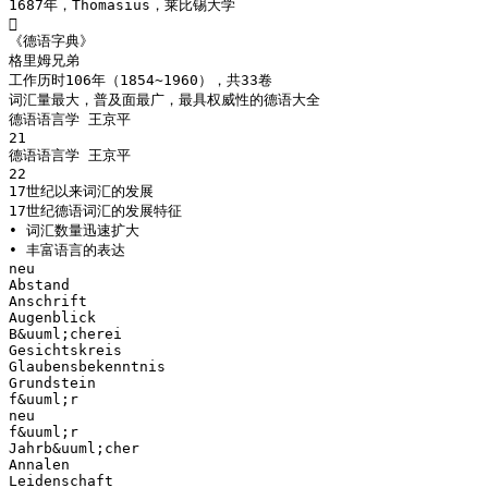
1687年，Thomasius，莱比锡大学

《德语字典》
格里姆兄弟
工作历时106年（1854~1960），共33卷
词汇量最大，普及面最广，最具权威性的德语大全
德语语言学 王京平
21
德语语言学 王京平
22
17世纪以来词汇的发展
17世纪德语词汇的发展特征
• 词汇数量迅速扩大
• 丰富语言的表达
neu
Abstand
Anschrift
Augenblick
B&uuml;cherei
Gesichtskreis
Glaubensbekenntnis
Grundstein
f&uuml;r
neu
f&uuml;r
Jahrb&uuml;cher
Annalen
Leidenschaft