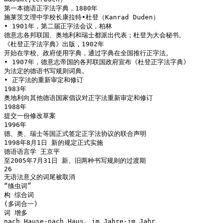
第一本德语正字法字典，1880年
施莱茨文理中学校长康拉特•杜登（Kanrad Duden）
• 1901年，第二届正字法会议，柏林
德意志各邦联国、奥地利和瑞士都派出代表；杜登为大会秘书。
《杜登正字法字典》出版，1902年
开始在学校、政府使用字典，通过字典在全国推行正字法。
• 1907年，德意志帝国的各邦联国政府宣布《杜登正字法字典》
为法定的德语书写规则词典。
• 正字法的重新审定和修订
1983年
奥地利向其他德语国家倡议对正字法重新审定和修订
1988年
提交一份修改草案
1996年
德、奥、瑞士等国正式签定正字法协议的联合声明
1998年8月1日 新的规定正式实施
德语语言学 王京平
至2005年7月31日 新、旧两种书写规则的过渡期
26
无语法意义的词尾被取消
“绦虫词”
构 综合词
(多词合一)
词 增多
nach Hause-nach Haus, im Jahre-im Jahr