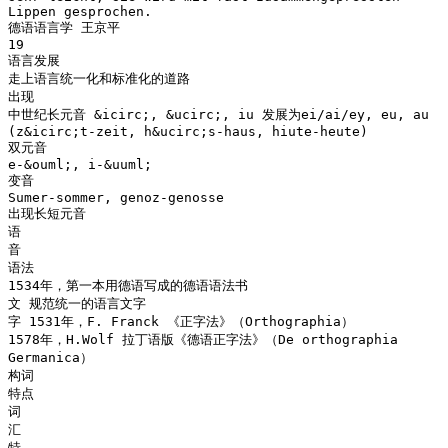
Lippen gesprochen.
德语语言学 王京平
19
语言发展
走上语言统一化和标准化的道路
出现
中世纪长元音 &icirc;, &ucirc;, iu 发展为ei/ai/ey, eu, au
(z&icirc;t-zeit, h&ucirc;s-haus, hiute-heute)
双元音
e-&ouml;, i-&uuml;
变音
Sumer-sommer, genoz-genosse
出现长短元音
语
音
语法
1534年，第一本用德语写成的德语语法书
文 规范统一的语言文字
字 1531年，F. Franck 《正字法》（Orthographia）
1578年，H.Wolf 拉丁语版《德语正字法》（De orthographia
Germanica）
构词
特点
词
汇
特