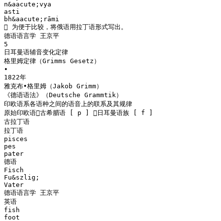
n&aacute;vya
asti
bh&aacute;rāmi
 为便于比较，将俄语用拉丁语形式写出。
德语语言学 王京平
5
日耳曼语辅音变化定律
格里姆定律（Grimms Gesetz）
•
1822年
雅克布•格里姆（Jakob Grimm）
《德语语法》（Deutsche Grammtik）
印欧语系各语种之间的语音上的联系及其规律
原始印欧语古希腊语 [ p ] 日耳曼语族 [ f ]
古拉丁语
拉丁语
pisces
pes
pater
德语
Fisch
Fu&szlig;
Vater
德语语言学 王京平
英语
fish
foot