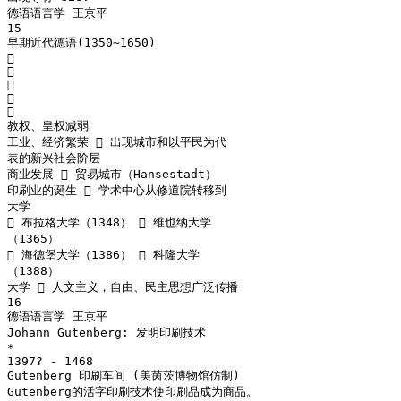
德语语言学 王京平
15
早期近代德语(1350~1650)





教权、皇权减弱
工业、经济繁荣  出现城市和以平民为代
表的新兴社会阶层
商业发展  贸易城市（Hansestadt）
印刷业的诞生  学术中心从修道院转移到
大学
 布拉格大学（1348）  维也纳大学
（1365）
 海德堡大学（1386）  科隆大学
（1388）
大学  人文主义，自由、民主思想广泛传播
16
德语语言学 王京平
Johann Gutenberg: 发明印刷技术
*
1397? - 1468
Gutenberg 印刷车间 (美茵茨博物馆仿制)
Gutenberg的活字印刷技术使印刷品成为商品。