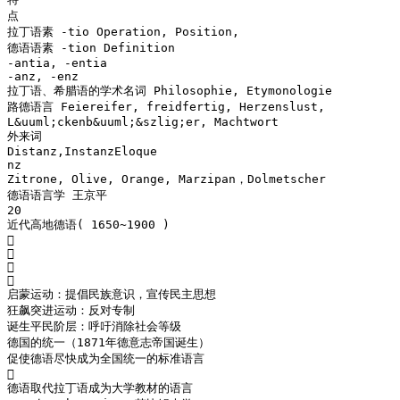
点
拉丁语素 -tio Operation, Position,
德语语素 -tion Definition
-antia, -entia
-anz, -enz
拉丁语、希腊语的学术名词 Philosophie, Etymonologie
路德语言 Feiereifer, freidfertig, Herzenslust,
L&uuml;ckenb&uuml;&szlig;er, Machtwort
外来词
Distanz,InstanzEloque
nz
Zitrone, Olive, Orange, Marzipan，Dolmetscher
德语语言学 王京平
20
近代高地德语( 1650~1900 )




启蒙运动：提倡民族意识，宣传民主思想
狂飙突进运动：反对专制
诞生平民阶层：呼吁消除社会等级
德国的统一（1871年德意志帝国诞生）
促使德语尽快成为全国统一的标准语言

德语取代拉丁语成为大学教材的语言