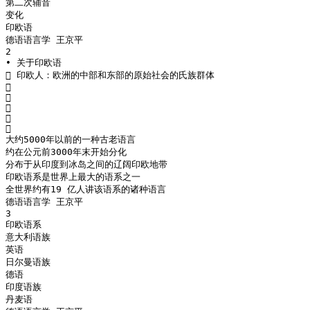
第二次辅音
变化
印欧语
德语语言学 王京平
2
• 关于印欧语
 印欧人：欧洲的中部和东部的原始社会的氏族群体





大约5000年以前的一种古老语言
约在公元前3000年末开始分化
分布于从印度到冰岛之间的辽阔印欧地带
印欧语系是世界上最大的语系之一
全世界约有19 亿人讲该语系的诸种语言
德语语言学 王京平
3
印欧语系
意大利语族
英语
日尔曼语族
德语
印度语族
丹麦语