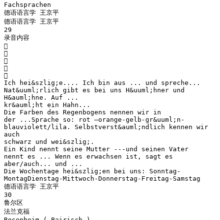
Fachsprachen
德语语言学 王京平
德语语言学 王京平
29
录音内容





Ich hei&szlig;e.... Ich bin aus ... und spreche...
Nat&uuml;rlich gibt es bei uns H&uuml;hner und
H&auml;hne. Auf ...
kr&auml;ht ein Hahn...
Die Farben des Regenbogens nennen wir in
der ...Sprache so: rot –orange-gelb-gr&uuml;n-
blauviolett/lila. Selbstverst&auml;ndlich kennen wir
auch
schwarz und wei&szlig;.
Ein Kind nennt seine Mutter ---und seinen Vater
nennt es ... Wenn es erwachsen ist, sagt es
aber/auch... und ...
Die Wochentage hei&szlig;en bei uns: Sonntag-
MontagDienstag-Mittwoch-Donnerstag-Freitag-Samstag
德语语言学 王京平
30
鲁尔区
法兰克福
Rosenheim ( Bairisch )