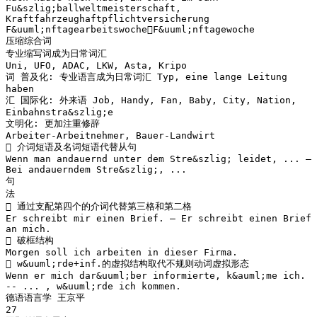
Fu&szlig;ballweltmeisterschaft,
Kraftfahrzeughaftpflichtversicherung
F&uuml;nftagearbeitswocheF&uuml;nftagewoche
压缩综合词
专业缩写词成为日常词汇
Uni, UFO, ADAC, LKW, Asta, Kripo
词 普及化: 专业语言成为日常词汇 Typ, eine lange Leitung
haben
汇 国际化: 外来语 Job, Handy, Fan, Baby, City, Nation,
Einbahnstra&szlig;e
文明化: 更加注重修辞
Arbeiter-Arbeitnehmer, Bauer-Landwirt
 介词短语及名词短语代替从句
Wenn man andauernd unter dem Stre&szlig; leidet, ... –
Bei andauerndem Stre&szlig;, ...
句
法
 通过支配第四个的介词代替第三格和第二格
Er schreibt mir einen Brief. – Er schreibt einen Brief
an mich.
 破框结构
Morgen soll ich arbeiten in dieser Firma.
 w&uuml;rde+inf.的虚拟结构取代不规则动词虚拟形态
Wenn er mich dar&uuml;ber informierte, k&auml;me ich.
-- ... , w&uuml;rde ich kommen.
德语语言学 王京平
27