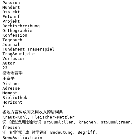
Passion
Mundart
Dialekt
Entwurf
Projekt
Rechtschreibung
Orthographie
Konfession
Tagebuch
Journal
Fundament Trauerspiel
Trag&ouml;die
Verfasser
Autor
23
德语语言学
王京平
Distanz
Adresse
Moment
Bibliothek
Horizont
*
各地方言构成同义词收入德语词典
Kraut-Kohl, Fleischer-Metzler
词 创造运用比喻动词 Br&uuml;llen, krachen, st&uuml;rmen,
fressen
汇 专业词汇成 哲学词汇 Bedeutung, Begriff,
Bewu&szlig;tsein