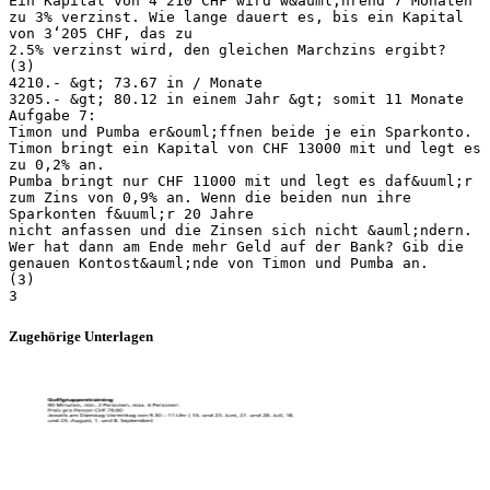
Ein Kapital von 4‘210 CHF wird w&auml;hrend 7 Monaten
zu 3% verzinst. Wie lange dauert es, bis ein Kapital
von 3‘205 CHF, das zu
2.5% verzinst wird, den gleichen Marchzins ergibt?
(3)
4210.- &gt; 73.67 in / Monate
3205.- &gt; 80.12 in einem Jahr &gt; somit 11 Monate
Aufgabe 7:
Timon und Pumba er&ouml;ffnen beide je ein Sparkonto.
Timon bringt ein Kapital von CHF 13000 mit und legt es
zu 0,2% an.
Pumba bringt nur CHF 11000 mit und legt es daf&uuml;r
zum Zins von 0,9% an. Wenn die beiden nun ihre
Sparkonten f&uuml;r 20 Jahre
nicht anfassen und die Zinsen sich nicht &auml;ndern.
Wer hat dann am Ende mehr Geld auf der Bank? Gib die
genauen Kontost&auml;nde von Timon und Pumba an.
(3)
Zugehörige Unterlagen