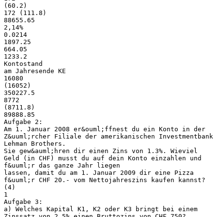
(60.2)
172 (111.8)
88655.65
2,14%
0.0214
1897.25
664.05
1233.2
Kontostand
am Jahresende KE
16080
(16052)
350227.5
8772
(8711.8)
89888.85
Aufgabe 2:
Am 1. Januar 2008 er&ouml;ffnest du ein Konto in der
Z&uuml;rcher Filiale der amerikanischen Investmentbank
Lehman Brothers.
Sie gew&auml;hren dir einen Zins von 1.3%. Wieviel
Geld (in CHF) musst du auf dein Konto einzahlen und
f&uuml;r das ganze Jahr liegen
lassen, damit du am 1. Januar 2009 dir eine Pizza
f&uuml;r CHF 20.- vom Nettojahreszins kaufen kannst?
(4)
1
Aufgabe 3:
a) Welches Kapital K1, K2 oder K3 bringt bei einem
Zinssatz von 2.5% einen Bruttozins von CHF 750?