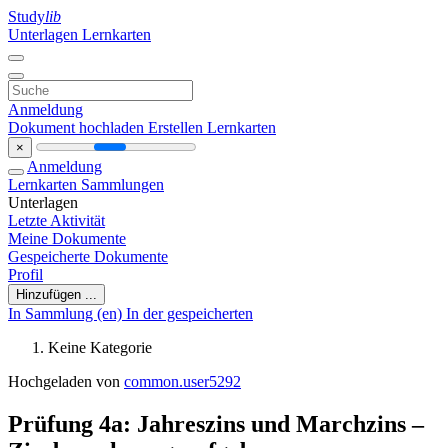
Study
lib
Unterlagen
Lernkarten
Anmeldung
Dokument hochladen
Erstellen Lernkarten
×
Anmeldung
Lernkarten
Sammlungen
Unterlagen
Letzte Aktivität
Meine Dokumente
Gespeicherte Dokumente
Profil
Hinzufügen ...
In Sammlung (en)
In der gespeicherten
Keine Kategorie
Hochgeladen von
common.user5292
Prüfung 4a: Jahreszins und Marchzins –