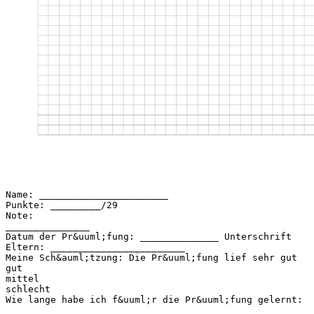
Name: _______________________
Punkte: _________/29
Note:
_______________
Datum der Pr&uuml;fung: ______________ Unterschrift
Eltern: ________________________
Meine Sch&auml;tzung: Die Pr&uuml;fung lief sehr gut
gut
mittel
schlecht
Wie lange habe ich f&uuml;r die Pr&uuml;fung gelernt:
_____________________________