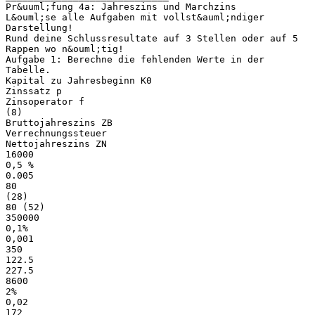
Pr&uuml;fung 4a: Jahreszins und Marchzins
L&ouml;se alle Aufgaben mit vollst&auml;ndiger
Darstellung!
Rund deine Schlussresultate auf 3 Stellen oder auf 5
Rappen wo n&ouml;tig!
Aufgabe 1: Berechne die fehlenden Werte in der
Tabelle.
Kapital zu Jahresbeginn K0
Zinssatz p
Zinsoperator f
(8)
Bruttojahreszins ZB
Verrechnungssteuer
Nettojahreszins ZN
16000
0,5 %
0.005
80
(28)
80 (52)
350000
0,1%
0,001
350
122.5
227.5
8600
2%
0,02
172