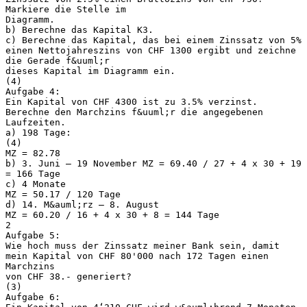
Markiere die Stelle im
Diagramm.
b) Berechne das Kapital K3.
c) Berechne das Kapital, das bei einem Zinssatz von 5%
einen Nettojahreszins von CHF 1300 ergibt und zeichne
die Gerade f&uuml;r
dieses Kapital im Diagramm ein.
(4)
Aufgabe 4:
Ein Kapital von CHF 4300 ist zu 3.5% verzinst.
Berechne den Marchzins f&uuml;r die angegebenen
Laufzeiten.
a) 198 Tage:
(4)
MZ = 82.78
b) 3. Juni – 19 November MZ = 69.40 / 27 + 4 x 30 + 19
= 166 Tage
c) 4 Monate
MZ = 50.17 / 120 Tage
d) 14. M&auml;rz – 8. August
MZ = 60.20 / 16 + 4 x 30 + 8 = 144 Tage
2
Aufgabe 5:
Wie hoch muss der Zinssatz meiner Bank sein, damit
mein Kapital von CHF 80'000 nach 172 Tagen einen
Marchzins
von CHF 38.- generiert?
(3)
Aufgabe 6: