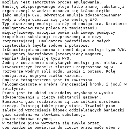
możliwy jest samorzutny proces emulgowania.
Emulsję zdyspergowanego oleju (albo znanej substancji
organicznej) w wodzie oznacza się kr&oacute;tko
jako emulsję O/W. Odwrotnie emulsję zdyspergowananej
wody w oleju oznacza się jako emulsję W/O.
Typ utworzonej emulsji zależy od emulgatora. Działanie
emulgator&oacute;w polega na zmniejszaniu
międzyfazowego napięcia powierzchniowego pomiędzy
kropelkami substancji rozproszonej a cieczy
rozpraszającej. Emulgatory hydrofilowe o małych
cząsteczkach (mydła sodowe i potasowe,
tr&oacute;jetanoloamina i inne) daja emulsje typu O/W.
Emulgatory hydrofobowe (stearyniany magnezu,
wapnia) dają emulsję typu W/O.
Jedną z codziennie spotykanych emulsji jest mleko, w
kt&oacute;rym kropelki tłuszczu rozproszone są w
roztworze wodnym soli sodu, wapnia i potasu. Rolę
emulgatora, odgrywa białko kazeina.
Emulsja fotograficzna jest to zawiesina
halogenk&oacute;w srebra (najczęściej bromku i jodu) w
żelatynie.
Piana jest to układ koloidalny uzyskany w wyniku
zdyspergowania w cieczy substancji gazowej.
Banieczki gazu rozdzielone są cieniutkimi warstwami
cieczy. Istnieją także piany stałe. Trwałość pian
zależy od wzmocnienia błonek oddzielających banieczki
gazu cieńkimi warstewkami substancji
powierzchniowo-czynnej.
W technice piany wytwarza się zwykle przez
doprowadzenie powietrza do cieczy przez małe otwory