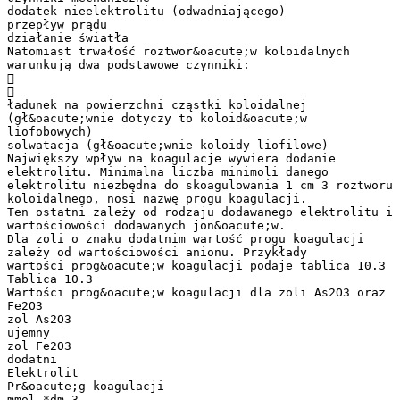
dodatek nieelektrolitu (odwadniającego)
przepływ prądu
działanie światła
Natomiast trwałość roztwor&oacute;w koloidalnych
warunkują dwa podstawowe czynniki:


ładunek na powierzchni cząstki koloidalnej
(gł&oacute;wnie dotyczy to koloid&oacute;w
liofobowych)
solwatacja (gł&oacute;wnie koloidy liofilowe)
Największy wpływ na koagulacje wywiera dodanie
elektrolitu. Minimalna liczba minimoli danego
elektrolitu niezbędna do skoagulowania 1 cm 3 roztworu
koloidalnego, nosi nazwę progu koagulacji.
Ten ostatni zależy od rodzaju dodawanego elektrolitu i
wartościowości dodawanych jon&oacute;w.
Dla zoli o znaku dodatnim wartość progu koagulacji
zależy od wartościowości anionu. Przykłady
wartości prog&oacute;w koagulacji podaje tablica 10.3
Tablica 10.3
Wartości prog&oacute;w koagulacji dla zoli As2O3 oraz
Fe2O3
zol As2O3
ujemny
zol Fe2O3
dodatni
Elektrolit
Pr&oacute;g koagulacji
mmol *dm-3