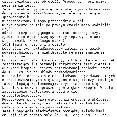
czego zwiększa się objętość. Proces ten nosi nazwę
pęcznienia żelu.
Żele charaktertyzują się r&oacute;żnymi zdolnościami
do pęcznienia. Niekt&oacute;re żele pęcznieją w
spos&oacute;b
nieograniczony i mogą przechodzić w zol.
Niekt&oacute;re żele po pewnym czasie mogą wydzielić
część
ośrodka rozpraszającego w postaci osobnej fazy.
Zjawisko to nosi nazwę synerazy (np. wydzielanie
się serwatki z kwaśnego mleka).
10.8 Emulsje, piany i areozole
Własności tych układ&oacute;w zależą od zjawisk
powierzchniowych a niekt&oacute;re mają znaczenie
biologiczne.
Emulsją jest układ koloidalny, w kt&oacute;rym ośrodek
rozpraszający i substancja rozproszona jest cieczą a
wielkość kropelek cieczy rozproszonej dochodzi nawet
do 10-3 cm. Są to układy termodynamiczne
nietrwałe i odnoszą się do układ&oacute;w dw&oacute;ch
nierozpuszczających się wzajemnie się cieczy. Emulsje
łatwo ulegają koalescensji, czyli łączeniu się
kropelek cieczy rozproszonej w większe krople. W celu
zapobieżeniu koalescencji dodaje się
emulgator&oacute;w.
Podstawowym warunkiem utworzenia emulsji w układzie
dw&oacute;ch cieczy jest całkowity brak lub bardzo
mała ich wzajemna rozpuszczalność.
Jeżeli napięcie międzyfazowe pomiędzy składnikami
emulsji jest bardzo małe (ok. 0,1 erg * cm -2), to