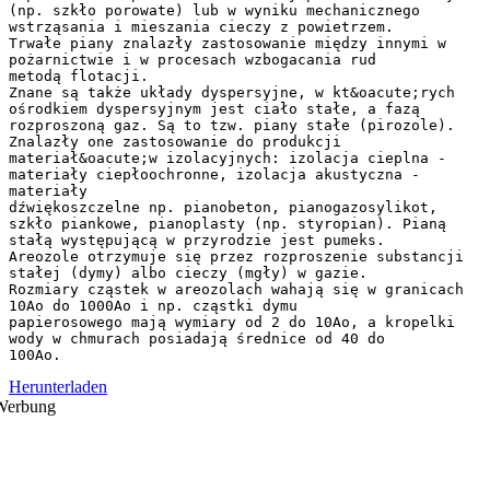
(np. szkło porowate) lub w wyniku mechanicznego
wstrząsania i mieszania cieczy z powietrzem.
Trwałe piany znalazły zastosowanie między innymi w
pożarnictwie i w procesach wzbogacania rud
metodą flotacji.
Znane są także układy dyspersyjne, w kt&oacute;rych
ośrodkiem dyspersyjnym jest ciało stałe, a fazą
rozproszoną gaz. Są to tzw. piany stałe (pirozole).
Znalazły one zastosowanie do produkcji
materiał&oacute;w izolacyjnych: izolacja cieplna -
materiały ciepłoochronne, izolacja akustyczna -
materiały
dźwiękoszczelne np. pianobeton, pianogazosylikot,
szkło piankowe, pianoplasty (np. styropian). Pianą
stałą występującą w przyrodzie jest pumeks.
Areozole otrzymuje się przez rozproszenie substancji
stałej (dymy) albo cieczy (mgły) w gazie.
Rozmiary cząstek w areozolach wahają się w granicach
10Ao do 1000Ao i np. cząstki dymu
papierosowego mają wymiary od 2 do 10Ao, a kropelki
wody w chmurach posiadają średnice od 40 do
Herunterladen
Werbung