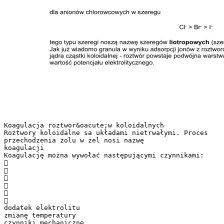
Koagulacja roztwor&oacute;w koloidalnych
Roztwory koloidalne sa układami nietrwałymi. Proces
przechodzenia zolu w żel nosi nazwę
koagulacji
Koagulację można wywołać następującymi czynnikami:






dodatek elektrolitu
zmianę temperatury
czynniki mechaniczne