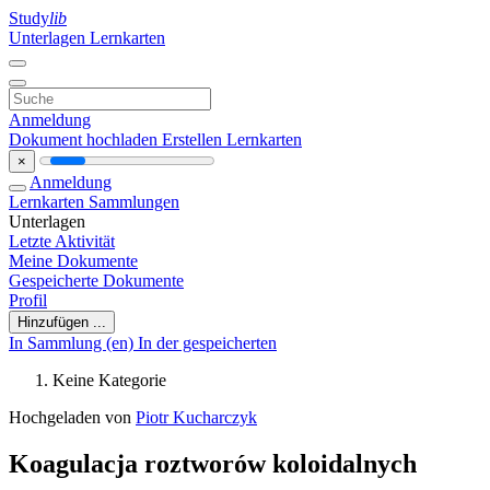
Study
lib
Unterlagen
Lernkarten
Anmeldung
Dokument hochladen
Erstellen Lernkarten
×
Anmeldung
Lernkarten
Sammlungen
Unterlagen
Letzte Aktivität
Meine Dokumente
Gespeicherte Dokumente
Profil
Hinzufügen ...
In Sammlung (en)
In der gespeicherten
Keine Kategorie
Hochgeladen von
Piotr Kucharczyk
Koagulacja roztworów koloidalnych