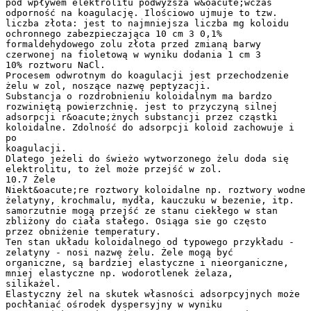
pod wpływem elektrolitu podwyższa w&oacute;wczas
odporność na koagulację. Ilościowo ujmuje to tzw.
liczba złota: jest to najmniejsza liczba mg koloidu
ochronnego zabezpieczająca 10 cm 3 0,1%
formaldehydowego zolu złota przed zmianą barwy
czerwonej na fioletową w wyniku dodania 1 cm 3
10% roztworu NaCl.
Procesem odwrotnym do koagulacji jest przechodzenie
żelu w zol, noszące nazwę peptyzacji.
Substancja o rozdrobnieniu koloidalnym ma bardzo
rozwiniętą powierzchnię. jest to przyczyną silnej
adsorpcji r&oacute;żnych substancji przez cząstki
koloidalne. Zdolność do adsorpcji koloid zachowuje i
po
koagulacji.
Dlatego jeżeli do świeżo wytworzonego żelu doda się
elektrolitu, to żel może przejść w zol.
10.7 Żele
Niekt&oacute;re roztwory koloidalne np. roztwory wodne
żelatyny, krochmalu, mydła, kauczuku w bezenie, itp.
samorzutnie mogą przejść ze stanu ciekłego w stan
zbliżony do ciała stałego. Osiąga sie go często
przez obniżenie temperatury.
Ten stan układu koloidalnego od typowego przykładu -
zelatyny - nosi nazwę żelu. Żele mogą być
organiczne, są bardziej elastyczne i nieorganiczne,
mniej elastyczne np. wodorotlenek żelaza,
silikażel.
Elastyczny żel na skutek własności adsorpcyjnych może
pochłaniać ośrodek dyspersyjny w wyniku