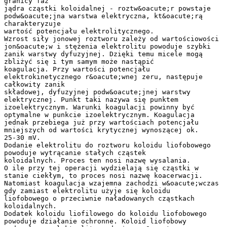
granicy faz
jądra cząstki koloidalnej - roztw&oacute;r powstaje
podw&oacute;jna warstwa elektryczna, kt&oacute;rą
charakteryzuje
wartość potencjału elektrolitycznego.
Wzrost siły jonowej roztworu zależy od wartościowości
jon&oacute;w i stężenia elektrolitu powoduje szybki
zanik warstwy dyfuzyjnej. Dzięki temu micele mogą
zbliżyć się i tym samym może nastąpić
koagulacja. Przy wartości potencjału
elektrokinetycznego r&oacute;wnej zeru, następuje
całkowity zanik
składowej, dyfuzyjnej podw&oacute;jnej warstwy
elektrycznej. Punkt taki nazywa się punktem
izoelektrycznym. Warunki koagulacji powinny być
optymalne w punkcie izoelektrycznym. Koagulacja
jednak przebiega już przy wartościach potencjału
mniejszych od wartości krytycznej wynoszącej ok.
25-30 mV.
Dodanie elektrolitu do roztworu koloidu liofobowego
powoduje wytrącanie stałych cząstek
koloidalnych. Proces ten nosi nazwę wysalania.
O ile przy tej operacji wydzielają się cząstki w
stanie ciekłym, to proces nosi nazwę koacerwacji.
Natomiast koagulacja wzajemna zachodzi w&oacute;wczas
gdy zamiast elektrolitu użyje się koloidu
liofobowego o przeciwnie naładowanych cząstkach
koloidalnych.
Dodatek koloidu liofilowego do koloidu liofobowego
powoduje działanie ochronne. Koloid liofobowy