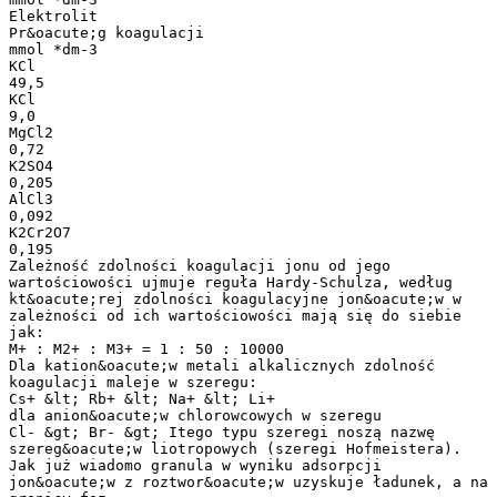
Elektrolit
Pr&oacute;g koagulacji
mmol *dm-3
KCl
49,5
KCl
9,0
MgCl2
0,72
K2SO4
0,205
AlCl3
0,092
K2Cr2O7
0,195
Zależność zdolności koagulacji jonu od jego
wartościowości ujmuje reguła Hardy-Schulza, według
kt&oacute;rej zdolności koagulacyjne jon&oacute;w w
zależności od ich wartościowości mają się do siebie
jak:
M+ : M2+ : M3+ = 1 : 50 : 10000
Dla kation&oacute;w metali alkalicznych zdolność
koagulacji maleje w szeregu:
Cs+ &lt; Rb+ &lt; Na+ &lt; Li+
dla anion&oacute;w chlorowcowych w szeregu
Cl- &gt; Br- &gt; Itego typu szeregi noszą nazwę
szereg&oacute;w liotropowych (szeregi Hofmeistera).
Jak już wiadomo granula w wyniku adsorpcji
jon&oacute;w z roztwor&oacute;w uzyskuje ładunek, a na