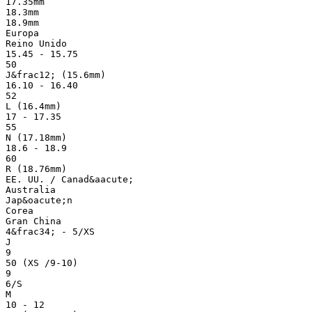
17.35mm
18.3mm
18.9mm
Europa
Reino Unido
15.45 - 15.75
50
J&frac12; (15.6mm)
16.10 - 16.40
52
L (16.4mm)
17 - 17.35
55
N (17.18mm)
18.6 - 18.9
60
R (18.76mm)
EE. UU. / Canad&aacute;
Australia
Jap&oacute;n
Corea
Gran China
4&frac34; - 5/XS
J
9
50 (XS /9-10)
9
6/S
M
10 - 12