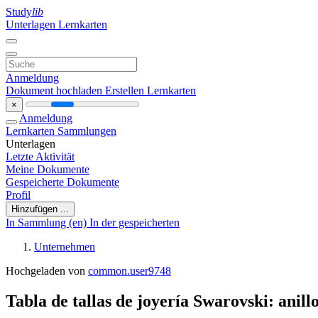
Study
lib
Unterlagen
Lernkarten
Anmeldung
Dokument hochladen
Erstellen Lernkarten
×
Anmeldung
Lernkarten
Sammlungen
Unterlagen
Letzte Aktivität
Meine Dokumente
Gespeicherte Dokumente
Profil
Hinzufügen ...
In Sammlung (en)
In der gespeicherten
Unternehmen
Hochgeladen von
common.user9748
Tabla de tallas de joyería Swarovski: anillo