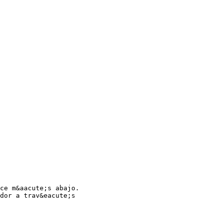
ce m&aacute;s abajo.
dor a trav&eacute;s