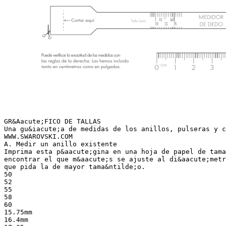
GR&Aacute;FICO DE TALLAS
Una gu&iacute;a de medidas de los anillos, pulseras y c
WWW.SWAROVSKI.COM
A. Medir un anillo existente
Imprima esta p&aacute;gina en una hoja de papel de tama
encontrar el que m&aacute;s se ajuste al di&aacute;metr
que pida la de mayor tama&ntilde;o.
50
52
55
58
60
15.75mm
16.4mm