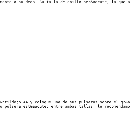
mente a su dedo. Su talla de anillo ser&aacute; la que a
&ntilde;o A4 y coloque una de sus pulseras sobre el gr&a
u pulsera est&aacute; entre ambas tallas, le recomendamo