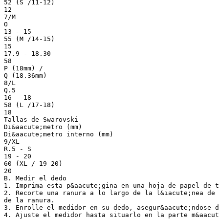
52 (S /11-12)
12
7/M
O
13 - 15
55 (M /14-15)
15
17.9 - 18.30
58
P (18mm) /
Q (18.36mm)
8/L
Q.5
16 - 18
58 (L /17-18)
18
Tallas de Swarovski
Di&aacute;metro (mm)
Di&aacute;metro interno (mm)
9/XL
R.5 - S
19 - 20
60 (XL / 19-20)
20
B. Medir el dedo
1. Imprima esta p&aacute;gina en una hoja de papel de t
2. Recorte una ranura a lo largo de la l&iacute;nea de 
de la ranura.
3. Enrolle el medidor en su dedo, asegur&aacute;ndose d
4. Ajuste el medidor hasta situarlo en la parte m&aacut