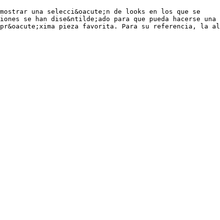
mostrar una selecci&oacute;n de looks en los que se
iones se han dise&ntilde;ado para que pueda hacerse una
pr&oacute;xima pieza favorita. Para su referencia, la al