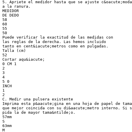
5. Apriete el medidor hasta que se ajuste c&oacute;moda
a la ranura.
MEDIDOR
DE DEDO
58
60
55
50
Puede verificar la exactitud de las medidas con
las reglas de la derecha. Las hemos incluido
tanto en cent&iacute;metros como en pulgadas.
Talla (cm)
52
Cortar aqu&iacute;
0 CM 1
2
3
4
5 0
INCH
1
2
C. Medir una pulsera existente
Imprima esta p&aacute;gina en una hoja de papel de tama
que mejor coincida con su di&aacute;metro interno. Si s
pida la de mayor tama&ntilde;o.
57mm
S
63mm
M