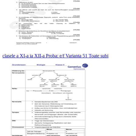
clasele a XI-a ia XII-a Proba: e/f Varianta 51 Toate subi