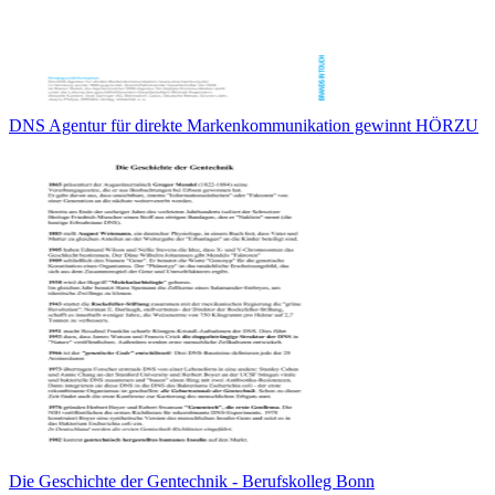
DNS Agentur für direkte Markenkommunikation gewinnt HÖRZU
Die Geschichte der Gentechnik - Berufskolleg Bonn