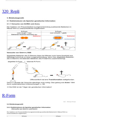
320_Repli
R-Form