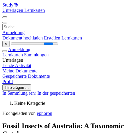
Study
lib
Unterlagen
Lernkarten
Anmeldung
Dokument hochladen
Erstellen Lernkarten
×
Anmeldung
Lernkarten
Sammlungen
Unterlagen
Letzte Aktivität
Meine Dokumente
Gespeicherte Dokumente
Profil
Hinzufügen ...
In Sammlung (en)
In der gespeicherten
Keine Kategorie
Hochgeladen von
ephoron
Fossil Insects of Australia: A Taxonomic