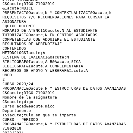
C&Oacute;DIGO 71902019
&Iacute;NDICE
PRESENTACI&Oacute;N Y CONTEXTUALIZACI&Oacute;N
REQUISITOS Y/O RECOMENDACIONES PARA CURSAR LA
ASIGNATURA
EQUIPO DOCENTE
HORARIO DE ATENCI&Oacute;N AL ESTUDIANTE
TUTORIZACI&Oacute;N EN CENTROS ASOCIADOS
COMPETENCIAS QUE ADQUIERE EL ESTUDIANTE
RESULTADOS DE APRENDIZAJE
CONTENIDOS
METODOLOG&Iacute;A
SISTEMA DE EVALUACI&Oacute;N
BIBLIOGRAF&Iacute;A B&Aacute;SICA
BIBLIOGRAF&Iacute;A COMPLEMENTARIA
RECURSOS DE APOYO Y WEBGRAF&Iacute;A
UNED
2
CURSO 2023/24
PROGRAMACI&Oacute;N Y ESTRUCTURAS DE DATOS AVANZADAS
C&Oacute;DIGO 71902019
Nombre de la asignatura
C&oacute;digo
Curso acad&eacute;mico
Departamento
T&iacute;tulo en que se imparte
CURSO - PERIODO
PROGRAMACI&Oacute;N Y ESTRUCTURAS DE DATOS AVANZADAS
71902019
2023/2024