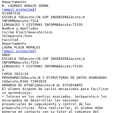
Departamento
[email protected]
913987318
ESCUELA T&Eacute;CN.SUP INGENIER&Iacute;A
INFORM&Aacute;TICA
LENGUAJES Y SISTEMAS INFORM&Aacute;TICOS
Nombre y Apellidos
Correo Electr&oacute;nico
Tel&eacute;fono
Facultad
Departamento
[email protected]