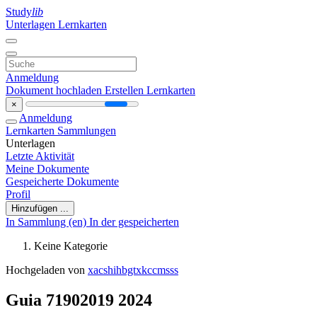
Study
lib
Unterlagen
Lernkarten
Anmeldung
Dokument hochladen
Erstellen Lernkarten
×
Anmeldung
Lernkarten
Sammlungen
Unterlagen
Letzte Aktivität
Meine Dokumente
Gespeicherte Dokumente
Profil
Hinzufügen ...
In Sammlung (en)
In der gespeicherten
Keine Kategorie
Hochgeladen von
xacshihbgtxkccmsss
Guia 71902019 2024