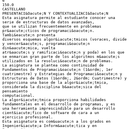
6
150.0
CASTELLANO
PRESENTACI&Oacute;N Y CONTEXTUALIZACI&Oacute;N
Esta asignatura permite al estudiante conocer una
serie de estructuras de datos avanzadas,
que se utilizan frecuentemente en problemas
pr&aacute;cticos de programaci&oacute;n.
Tambi&eacute;n presenta
diversos esquemas algor&iacute;tmicos (voraces, divide
y vencer&aacute;s, programaci&oacute;n
din&aacute;mica, vuelta
atr&aacute;s y ramificaci&oacute;n y poda) en los que
se enmarcan gran parte de los algoritmos m&aacute;s
utilizados en la resoluci&oacute;n de problemas.
La asignatura se plantea como continuidad de
Fundamentos de Programaci&oacute;n (1&ordm;, 1er
cuatrimestre) y Estrategias de Programaci&oacute;n y
Estructuras de Datos (1&ordm;, 2&ordm; Cuatrimestre) y
proporciona una base de la algor&iacute;tmica,
considerada la disciplina b&aacute;sica del
pensamiento
computacional.
La algor&iacute;tmica proporciona habilidades
fundamentales en el desarrollo de programas, y es
una herramienta imprescindible para un desarrollo
cient&iacute;fico de software de cara a un
ejercicio profesional.
Esta asignatura es com&uacute;n a los grados en
Ingenier&iacute;a Inform&aacute;tica y en