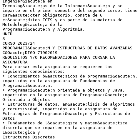
Ingenier&iacute;a en
Tecnolog&iacute;as de la Informaci&oacute;n y se
imparte en el primer semestre del segundo curso, tiene
car&aacute;cter obligatorio, consta de 6
cr&eacute;ditos ECTS y es parte de la materia de
Metodolog&iacute;a de la
Programaci&oacute;n y Algoritmia.
UNED
3
CURSO 2023/24
PROGRAMACI&Oacute;N Y ESTRUCTURAS DE DATOS AVANZADAS
C&Oacute;DIGO 71902019
REQUISITOS Y/O RECOMENDACIONES PARA CURSAR LA
ASIGNATURA
Para cursar esta asignatura se requieren los
siguientes conocimientos:
• Conocimientos b&aacute;sicos de programaci&oacute;n,
impartidos en la asignatura de Fundamentos de
Programaci&oacute;n.
• Programaci&oacute;n orientada a objetos y Java,
impartidos en la asignatura de Programaci&oacute;n
Orientada a Objetos
• Estructuras de datos, an&aacute;lisis de algoritmos
y recursividad, impartidos en la asignatura de
Estrategias de Programaci&oacute;n y Estructuras de
Datos
• Fundamentos de l&oacute;gica y matem&aacute;tica
discreta que se imparten en la asignatura de
L&oacute;gica y
Estructuras Discretas