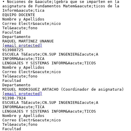
• Nociones de &aacute;lgebra que se imparten en la
asignatura de Fundamentos Matem&aacute;ticos de la
Inform&aacute;tica
EQUIPO DOCENTE
Nombre y Apellidos
Correo Electr&oacute;nico
Tel&eacute;fono
Facultad
Departamento
[email protected]
913988725
ESCUELA T&Eacute;CN.SUP INGENIER&Iacute;A
INFORM&Aacute;TICA
LENGUAJES Y SISTEMAS INFORM&Aacute;TICOS
Nombre y Apellidos
Correo Electr&oacute;nico
Tel&eacute;fono
Facultad
Departamento
[email protected]
91398-7924
ESCUELA T&Eacute;CN.SUP INGENIER&Iacute;A
INFORM&Aacute;TICA
LENGUAJES Y SISTEMAS INFORM&Aacute;TICOS
Nombre y Apellidos
Correo Electr&oacute;nico
Tel&eacute;fono
Facultad