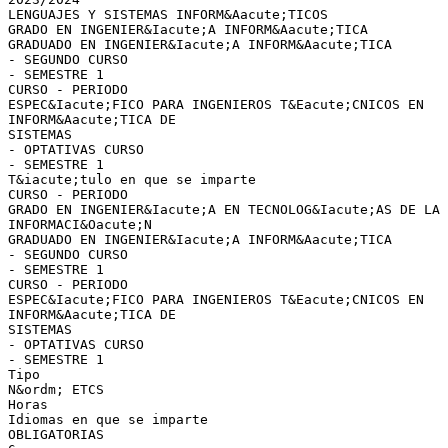
LENGUAJES Y SISTEMAS INFORM&Aacute;TICOS
GRADO EN INGENIER&Iacute;A INFORM&Aacute;TICA
GRADUADO EN INGENIER&Iacute;A INFORM&Aacute;TICA
- SEGUNDO CURSO
- SEMESTRE 1
CURSO - PERIODO
ESPEC&Iacute;FICO PARA INGENIEROS T&Eacute;CNICOS EN
INFORM&Aacute;TICA DE
SISTEMAS
- OPTATIVAS CURSO
- SEMESTRE 1
T&iacute;tulo en que se imparte
CURSO - PERIODO
GRADO EN INGENIER&Iacute;A EN TECNOLOG&Iacute;AS DE LA
INFORMACI&Oacute;N
GRADUADO EN INGENIER&Iacute;A INFORM&Aacute;TICA
- SEGUNDO CURSO
- SEMESTRE 1
CURSO - PERIODO
ESPEC&Iacute;FICO PARA INGENIEROS T&Eacute;CNICOS EN
INFORM&Aacute;TICA DE
SISTEMAS
- OPTATIVAS CURSO
- SEMESTRE 1
Tipo
N&ordm; ETCS
Horas
Idiomas en que se imparte
OBLIGATORIAS