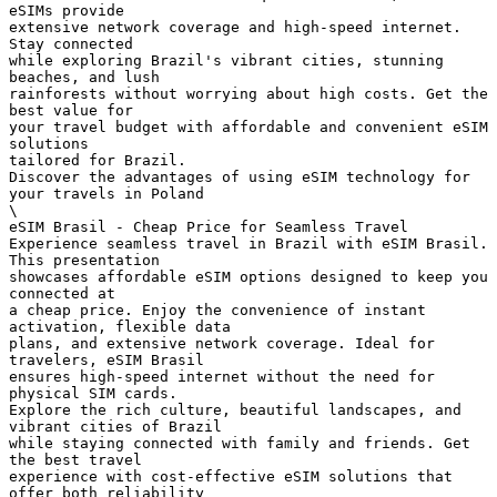
eSIMs provide
extensive network coverage and high-speed internet.
Stay connected
while exploring Brazil's vibrant cities, stunning
beaches, and lush
rainforests without worrying about high costs. Get the
best value for
your travel budget with affordable and convenient eSIM
solutions
tailored for Brazil.
Discover the advantages of using eSIM technology for
your travels in Poland
\
eSIM Brasil - Cheap Price for Seamless Travel
Experience seamless travel in Brazil with eSIM Brasil.
This presentation
showcases affordable eSIM options designed to keep you
connected at
a cheap price. Enjoy the convenience of instant
activation, flexible data
plans, and extensive network coverage. Ideal for
travelers, eSIM Brasil
ensures high-speed internet without the need for
physical SIM cards.
Explore the rich culture, beautiful landscapes, and
vibrant cities of Brazil
while staying connected with family and friends. Get
the best travel
experience with cost-effective eSIM solutions that
offer both reliability