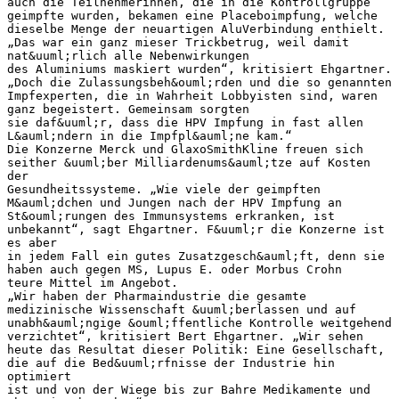
auch die Teilnehmerinnen, die in die Kontrollgruppe
geimpfte wurden, bekamen eine Placeboimpfung, welche
dieselbe Menge der neuartigen AluVerbindung enthielt.
„Das war ein ganz mieser Trickbetrug, weil damit
nat&uuml;rlich alle Nebenwirkungen
des Aluminiums maskiert wurden“, kritisiert Ehgartner.
„Doch die Zulassungsbeh&ouml;rden und die so genannten
Impfexperten, die in Wahrheit Lobbyisten sind, waren
ganz begeistert. Gemeinsam sorgten
sie daf&uuml;r, dass die HPV Impfung in fast allen
L&auml;ndern in die Impfpl&auml;ne kam.“
Die Konzerne Merck und GlaxoSmithKline freuen sich
seither &uuml;ber Milliardenums&auml;tze auf Kosten
der
Gesundheitssysteme. „Wie viele der geimpften
M&auml;dchen und Jungen nach der HPV Impfung an
St&ouml;rungen des Immunsystems erkranken, ist
unbekannt“, sagt Ehgartner. F&uuml;r die Konzerne ist
es aber
in jedem Fall ein gutes Zusatzgesch&auml;ft, denn sie
haben auch gegen MS, Lupus E. oder Morbus Crohn
teure Mittel im Angebot.
„Wir haben der Pharmaindustrie die gesamte
medizinische Wissenschaft &uuml;berlassen und auf
unabh&auml;ngige &ouml;ffentliche Kontrolle weitgehend
verzichtet“, kritisiert Bert Ehgartner. „Wir sehen
heute das Resultat dieser Politik: Eine Gesellschaft,
die auf die Bed&uuml;rfnisse der Industrie hin
optimiert
ist und von der Wiege bis zur Bahre Medikamente und