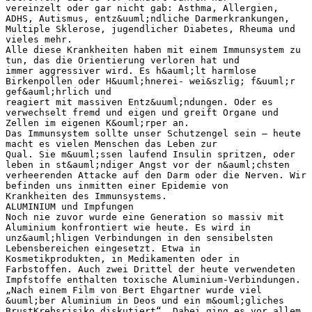
vereinzelt oder gar nicht gab: Asthma, Allergien,
ADHS, Autismus, entz&uuml;ndliche Darmerkrankungen,
Multiple Sklerose, jugendlicher Diabetes, Rheuma und
vieles mehr.
Alle diese Krankheiten haben mit einem Immunsystem zu
tun, das die Orientierung verloren hat und
immer aggressiver wird. Es h&auml;lt harmlose
Birkenpollen oder H&uuml;hnerei- wei&szlig; f&uuml;r
gef&auml;hrlich und
reagiert mit massiven Entz&uuml;ndungen. Oder es
verwechselt fremd und eigen und greift Organe und
Zellen im eigenen K&ouml;rper an.
Das Immunsystem sollte unser Schutzengel sein – heute
macht es vielen Menschen das Leben zur
Qual. Sie m&uuml;ssen laufend Insulin spritzen, oder
leben in st&auml;ndiger Angst vor der n&auml;chsten
verheerenden Attacke auf den Darm oder die Nerven. Wir
befinden uns inmitten einer Epidemie von
Krankheiten des Immunsystems.
ALUMINIUM und Impfungen
Noch nie zuvor wurde eine Generation so massiv mit
Aluminium konfrontiert wie heute. Es wird in
unz&auml;hligen Verbindungen in den sensibelsten
Lebensbereichen eingesetzt. Etwa in
Kosmetikprodukten, in Medikamenten oder in
Farbstoffen. Auch zwei Drittel der heute verwendeten
Impfstoffe enthalten toxische Aluminium-Verbindungen.
„Nach einem Film von Bert Ehgartner wurde viel
&uuml;ber Aluminium in Deos und ein m&ouml;gliches
BrustKrebsrisiko diskutiert“. Dabei ging es vor allem