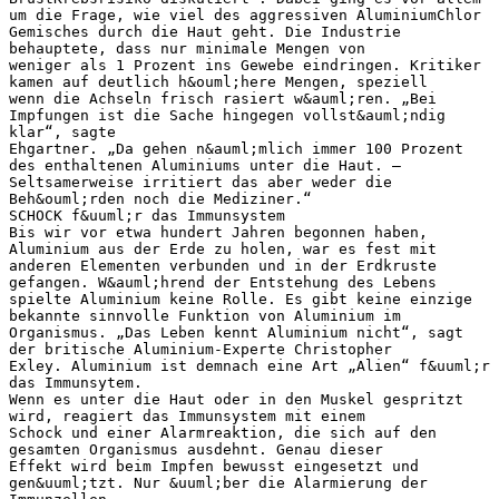
um die Frage, wie viel des aggressiven AluminiumChlor
Gemisches durch die Haut geht. Die Industrie
behauptete, dass nur minimale Mengen von
weniger als 1 Prozent ins Gewebe eindringen. Kritiker
kamen auf deutlich h&ouml;here Mengen, speziell
wenn die Achseln frisch rasiert w&auml;ren. „Bei
Impfungen ist die Sache hingegen vollst&auml;ndig
klar“, sagte
Ehgartner. „Da gehen n&auml;mlich immer 100 Prozent
des enthaltenen Aluminiums unter die Haut. –
Seltsamerweise irritiert das aber weder die
Beh&ouml;rden noch die Mediziner.“
SCHOCK f&uuml;r das Immunsystem
Bis wir vor etwa hundert Jahren begonnen haben,
Aluminium aus der Erde zu holen, war es fest mit
anderen Elementen verbunden und in der Erdkruste
gefangen. W&auml;hrend der Entstehung des Lebens
spielte Aluminium keine Rolle. Es gibt keine einzige
bekannte sinnvolle Funktion von Aluminium im
Organismus. „Das Leben kennt Aluminium nicht“, sagt
der britische Aluminium-Experte Christopher
Exley. Aluminium ist demnach eine Art „Alien“ f&uuml;r
das Immunsytem.
Wenn es unter die Haut oder in den Muskel gespritzt
wird, reagiert das Immunsystem mit einem
Schock und einer Alarmreaktion, die sich auf den
gesamten Organismus ausdehnt. Genau dieser
Effekt wird beim Impfen bewusst eingesetzt und
gen&uuml;tzt. Nur &uuml;ber die Alarmierung der