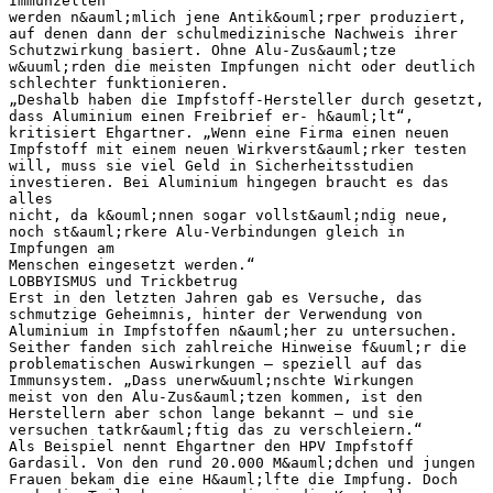
Immunzellen
werden n&auml;mlich jene Antik&ouml;rper produziert,
auf denen dann der schulmedizinische Nachweis ihrer
Schutzwirkung basiert. Ohne Alu-Zus&auml;tze
w&uuml;rden die meisten Impfungen nicht oder deutlich
schlechter funktionieren.
„Deshalb haben die Impfstoff-Hersteller durch gesetzt,
dass Aluminium einen Freibrief er- h&auml;lt“,
kritisiert Ehgartner. „Wenn eine Firma einen neuen
Impfstoff mit einem neuen Wirkverst&auml;rker testen
will, muss sie viel Geld in Sicherheitsstudien
investieren. Bei Aluminium hingegen braucht es das
alles
nicht, da k&ouml;nnen sogar vollst&auml;ndig neue,
noch st&auml;rkere Alu-Verbindungen gleich in
Impfungen am
Menschen eingesetzt werden.“
LOBBYISMUS und Trickbetrug
Erst in den letzten Jahren gab es Versuche, das
schmutzige Geheimnis, hinter der Verwendung von
Aluminium in Impfstoffen n&auml;her zu untersuchen.
Seither fanden sich zahlreiche Hinweise f&uuml;r die
problematischen Auswirkungen – speziell auf das
Immunsystem. „Dass unerw&uuml;nschte Wirkungen
meist von den Alu-Zus&auml;tzen kommen, ist den
Herstellern aber schon lange bekannt – und sie
versuchen tatkr&auml;ftig das zu verschleiern.“
Als Beispiel nennt Ehgartner den HPV Impfstoff
Gardasil. Von den rund 20.000 M&auml;dchen und jungen
Frauen bekam die eine H&auml;lfte die Impfung. Doch