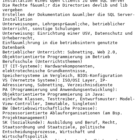
Installation eines Open Clients zu dem SQL Server
Die Rechte f&uuml;r die Directories devlib und lib
vergeben
Erstellen der Dokumentation &uuml;ber die SQL Server-
Installation
Unterweisungen, Lehrgespr&auml;che, betrieblicher
Unterricht, sonstige Schulungen
Unterweisung: Einrichtung einer USV, Datenschutz und
Urheberrecht,
Einf&uuml;hrung in die betriebsintern genutzte
Datenbank
Betrieblicher Unterricht: Subnetting, Web 2.0,
Objektorientierte Programmierung im Betrieb
Berufsschule (Unterrichtsthemen)
IT (IT-Systeme): Hardwarekomponenten,
elektrotechnische Grundkenntnisse,
Speichersysteme im Vergleich, BIOS-Konfiguration
VS (Vernetzte Systeme): ISO/OSI Layer, IP-
Adressierung, Subnetting, Verzeichnisdienste
PA (Programmierung und Anwendungsentwicklung):
Objektorientierte Programmierung in Java:
einfache Klassen, Testtreiber, Entwurfsmuster: Model-
View-Controller, Immutable, Singleton)
BW (Betriebswirtschaftliche Prozesse):
Prozessorientierte Ablauforganisationen (am Bsp.
Projektmanagement)
SK (Sozialkunde): Ausbildung und Beruf, Recht,
Staatsordnung und Staatsziele, politische
Entscheidungsprozesse, Wirtschaft und
Wirtschaftspolitik