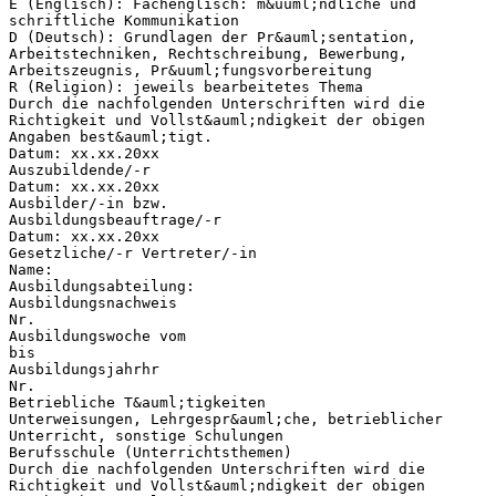
E (Englisch): Fachenglisch: m&uuml;ndliche und
schriftliche Kommunikation
D (Deutsch): Grundlagen der Pr&auml;sentation,
Arbeitstechniken, Rechtschreibung, Bewerbung,
Arbeitszeugnis, Pr&uuml;fungsvorbereitung
R (Religion): jeweils bearbeitetes Thema
Durch die nachfolgenden Unterschriften wird die
Richtigkeit und Vollst&auml;ndigkeit der obigen
Angaben best&auml;tigt.
Datum: xx.xx.20xx
Auszubildende/-r
Datum: xx.xx.20xx
Ausbilder/-in bzw.
Ausbildungsbeauftrage/-r
Datum: xx.xx.20xx
Gesetzliche/-r Vertreter/-in
Name:
Ausbildungsabteilung:
Ausbildungsnachweis
Nr.
Ausbildungswoche vom
bis
Ausbildungsjahrhr
Nr.
Betriebliche T&auml;tigkeiten
Unterweisungen, Lehrgespr&auml;che, betrieblicher
Unterricht, sonstige Schulungen
Berufsschule (Unterrichtsthemen)
Durch die nachfolgenden Unterschriften wird die
Richtigkeit und Vollst&auml;ndigkeit der obigen