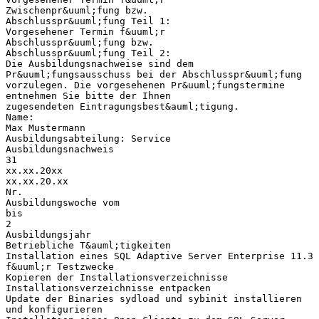
Zwischenpr&uuml;fung bzw.
Abschlusspr&uuml;fung Teil 1:
Vorgesehener Termin f&uuml;r
Abschlusspr&uuml;fung bzw.
Abschlusspr&uuml;fung Teil 2:
Die Ausbildungsnachweise sind dem
Pr&uuml;fungsausschuss bei der Abschlusspr&uuml;fung
vorzulegen. Die vorgesehenen Pr&uuml;fungstermine
entnehmen Sie bitte der Ihnen
zugesendeten Eintragungsbest&auml;tigung.
Name:
Max Mustermann
Ausbildungsabteilung: Service
Ausbildungsnachweis
31
xx.xx.20xx
xx.xx.20.xx
Nr.
Ausbildungswoche vom
bis
2
Ausbildungsjahr
Betriebliche T&auml;tigkeiten
Installation eines SQL Adaptive Server Enterprise 11.3
f&uuml;r Testzwecke
Kopieren der Installationsverzeichnisse
Installationsverzeichnisse entpacken
Update der Binaries sydload und sybinit installieren
und konfigurieren