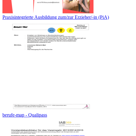
Praxisintegrierte Ausbildung zum/zur Erzieher/-in (PiA)
berufe-map - Qualipass