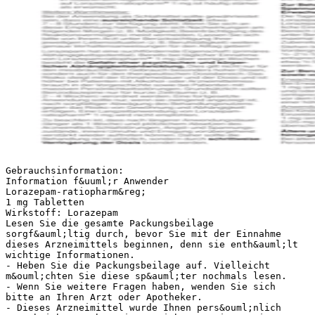
Gebrauchsinformation: Information f&uuml;r Anwender Lorazepam-ratiopharm&reg; 1 mg Tabletten Wirkstoff: Lorazepam Lesen Sie die gesamte Packungsbeilage sorgf&auml;ltig durch, bevor Sie mit der Einnahme dieses Arzneimittels beginnen, denn sie enth&auml;lt wichtige Informationen. - Heben Sie die Packungsbeilage auf. Vielleicht m&ouml;chten Sie diese sp&auml;ter nochmals lesen. - Wenn Sie weitere Fragen haben, wenden Sie sich bitte an Ihren Arzt oder Apotheker. - Dieses Arzneimittel wurde Ihnen pers&ouml;nlich verschrieben. Geben Sie es nicht an Dritte weiter. Es kann anderen Menschen schaden, auch wenn diese die gleichen Beschwerden haben wie Sie. - Wenn Sie Nebenwirkungen bemerken, wenden Sie sich an Ihren Arzt oder Apotheker. Dies gilt auch f&uuml;r Nebenwirkungen, die nicht in dieser Packungsbeilage angegeben sind. Siehe Abschnitt 4. Benzodiazepine, einschlie&szlig;lich Lorazepam, k&ouml;nnen anterograde Amnesien verursachen. Das bedeutet, dass (meist einige Stunden) nach Medikamenteneinnahme unter Umst&auml;nden Handlungen ausgef&uuml;hrt werden, an die man sich sp&auml;ter nicht erinnern kann. Dieses Risiko steigt mit der H&ouml;he der Dosierung und kann durch eine ausreichend lange, ununterbrochene Schlafdauer verringert werden. Bei Anwendung von Benzodiazepinen, einschlie&szlig;lich Lorazepam, kann es zu einer m&ouml;glicherweise t&ouml;dlich verlaufenden Atemd&auml;mpfung kommen. Bei der Anwendung von Benzodiazepinen wurde &uuml;ber schwere allergische Reaktionen berichtet. Es wurden F&auml;lle eines Angio&ouml;dems (Schwellung der Haut und/oder Schleimh&auml;ute) mit Beteiligung von Zunge, Kehlkopf oder des stimmbildenden Kehlkopfbereichs (Glottis) nach Einnahme der ersten Dosis oder weiterer Dosen von Benzodiazepinen berichtet. Bei manchen Patienten kam es unter Einnahme von Benzodiazepinen zu weiteren Symptomen wie Kurzatmigkeit (Dyspnoe), Zuschwellen des Rachens oder &Uuml;belkeit und Erbrechen. Manche Patienten mussten als medizinischer Notfall behandelt werden. Falls ein Angio&ouml;dem mit Beteiligung von Zunge, Kehlkopf (Larynx) oder des stimmbildenden Kehlkopfbereichs (Glottis) auftritt, kann ein Verschluss der Atemwege auftreten und t&ouml;dlich verlaufen. Kinder und Jugendliche Kinder und Jugendliche d&uuml;rfen nicht mit Lorazepamratiopharm&reg; 1 mg behandelt werden, au&szlig;er nach strenger Nutzen-Risiko-Abw&auml;gung durch den Arzt vor diagnostischen sowie vor und nach operativen Eingriffen. Einnahme von Lorazepam-ratiopharm&reg; 1 mg zusammen mit anderen Arzneimitteln 1. Was ist Lorazepam-ratiopharm&reg; 1 mg und wof&uuml;r Informieren Sie Ihren Arzt oder Apotheker, wenn Sie wird es angewendet? andere Arzneimittel einnehmen/anwenden k&uuml;rzlich andere Arzneimittel eingenommen/angewendet haben, 2. Was sollten Sie vor der Einnahme von oder beabsichtigen andere Arzneimittel einzunehmen/ Lorazepam-ratiopharm&reg; 1 mg beachten? anzuwenden. Informieren Sie Ihren Arzt insbesondere bei folgenden 3. Wie ist Lorazepam-ratiopharm&reg; 1 mg Arzneimitteln: einzunehmen? • Zentral d&auml;mpfenden Arzneimittel (z. B. Psychopharmaka, Schlafmittel, Beruhigungsmittel, 4. Welche Nebenwirkungen sind m&ouml;glich? Narkosemittel, Betablocker, Schmerzmittel vom 5. Wie ist Lorazepam-ratiopharm&reg; 1 mg Opiattyp, sedierende Antihistaminika, Antiepileptika, aufzubewahren? Lithium-Pr&auml;parate): Es kann zu einer Verst&auml;rkung der zentral d&auml;mpfenden Effekte kommen. 6. Inhalt der Packung und weitere Informationen • Muskelerschlaffende Mittel (Muskelrelaxantien), Schmerzmittel und Lachgas: Die muskelerschlaffende Wirkung kann verst&auml;rkt werden – insbesondere bei &auml;lteren Patienten und bei h&ouml;herer Dosierung Was ist Lorazepam-ratiopharm&reg; 1 mg (Sturzgefahr!). . und wof&uuml;r wird es angewendet? • Levodopa: Die Wirkung von Levodopa kann gehemmt werden. Lorazepam-ratiopharm&reg; 1 mg ist ein beruhigendes • Cimetidin, Isoniazid, Erythromycin, Omeprazol, und angstl&ouml;sendes Arzneimittel (Tranquilizer) aus der Esomeprazol, Itraconazol, Ketoconazol, Fluconazol, Wirkstoffgruppe der Benzodiazepine. Voriconazol, Valproins&auml;ure, Probenecid: Die Wirkung Lorazepam-ratiopharm&reg; 1 mg wird angewendet von Lorazepam-ratiopharm&reg; 1 mg kann verst&auml;rkt und • zur symptomatischen Behandlung von akuten und verl&auml;ngert werden. chronischen Angst-, Spannungs- und Erregungs• Theophyllin, Aminophyllin, Rifampicin: Die Wirkung von zust&auml;nden sowie dadurch bedingte Schlafst&ouml;rungen. Lorazepam-ratiopharm&reg; 1 mg kann vermindert werden. • zur Beruhigung (Sedierung) vor untersuchenden • Clozapin: Es kann zu einer ausgepr&auml;gten D&auml;mpfung, (diagnostischen) sowie vor und nach operativen &uuml;berm&auml;&szlig;igem Speichelfluss und St&ouml;rungen der Eingriffen. Bewegungskoordination kommen. • Natriumoxybat: Kann eine Abflachung der Atmung Hinweise: verst&auml;rken und eine Notfallbehandlung erfordern. Nicht alle Angst-, Spannungs- und Erregungszust&auml;nde bed&uuml;rfen einer medikament&ouml;sen Behandlung. Oftmals sind Wenn Sie unter Dauerbehandlung mit anderen Arzneimitteln stehen, sind im Einzelfall Art und Umfang von sie Ausdruck k&ouml;rperlicher oder seelischer Erkrankungen Wechselwirkungen, besonders zu Beginn der Behandlung und k&ouml;nnen durch andere Ma&szlig;nahmen oder gezielte nicht sicher vorhersehbar. Behandlung der Grunderkrankungen behoben werden. Angst- und Spannungszust&auml;nde infolge von gew&ouml;hnlichem Einnahme von Lorazepam-ratiopharm&reg; 1 mg Alltagsstress sollten normalerweise nicht mit einem zusammen mit Nahrungsmitteln, Getr&auml;nken und Arzneimittel wie Lorazepam-ratiopharm&reg; 1 mg behandelt Alkohol werden. Die Einnahme von Grapefruitsaft kann die Wirkung von Der Einsatz von Lorazepam als Schlafmittel erscheint nur Lorazepam-ratiopharm&reg; 1 mg beeinflussen. W&auml;hrend dann gerechtfertigt, wenn gleichzeitig Benzodiazepinder Behandlung mit Lorazepam-ratiopharm&reg; 1 mg sollte Wirkungen am Tag erw&uuml;nscht sind. deshalb kein Grapefruitsaft eingenommen werden. Sie sollten keinen Alkohol trinken, da dieser die Wirkungen von Lorazepam-ratiopharm&reg; 1 mg in nicht Was sollten Sie vor der Einnahme vorhersehbarer Weise ver&auml;ndern und verst&auml;rken kann. . von Lorazepam-ratiopharm&reg; 1 mg Schwangerschaft und Stillzeit beachten? Wenn Sie schwanger sind oder stillen, oder wenn Sie Lorazepam-ratiopharm&reg; 1 mg darf nicht eingenommen vermuten, schwanger zu sein oder beabsichtigen, werden schwanger zu werden, fragen Sie vor der Einnahme • wenn Sie allergisch gegen Lorazepam, andere Arzneidieses Arzneimittels Ihren Arzt oder Apotheker um Rat. stoffe derselben Wirkstoffgruppe (Benzodiazepine) oder In der Schwangerschaft soll Lorazepam-ratiopharm&reg; 1 mg einen der in Abschnitt 6. genannten sonstigen Bestand- nicht eingenommen werden, da keine ausreichenden teile dieses Arzneimittels sind. therapeutischen Erfahrungen mit Lorazepam vorliegen. • bei bestehenden oder zur&uuml;ckliegenden Abh&auml;ngigkeitsEine w&auml;hrend der Behandlung mit Lorazepamerkrankungen (Alkohol, Arzneimittel, Drogen). ratiopharm&reg; 1 mg eintretende Schwangerschaft ist sofort • bei bestimmten Formen krankhafter Muskelschw&auml;che dem Arzt mitzuteilen, der &uuml;ber Weiterf&uuml;hren oder Beenden (Myasthenia gravis). der Therapie entscheidet. • bei St&ouml;rungen der Bewegungskoordination (zerebellare Bei l&auml;ngerer Einnahme von Benzodiazepinen und in und spinale Ataxien). h&ouml;heren Dosen durch die Schwangere k&ouml;nnen beim • bei akuter Vergiftung mit zentrald&auml;mpfenden ArzneiNeugeborenen durch Gew&ouml;hnung und Abh&auml;ngigkeit mitteln (z. B. Schlaf- oder Schmerzmittel, Arzneimittel Entzugserscheinungen nach der Geburt auftreten. zur Behandlung geistig-seelischer St&ouml;rungen wie Wird Lorazepam-ratiopharm&reg; 1 mg gegen Ende der Neuroleptika, Antidepressiva, Lithium) sowie Alkohol. Schwangerschaft oder in gr&ouml;&szlig;eren Dosen vor oder unter • wenn Sie unter St&ouml;rungen der Atmung leiden z. B. der Geburt verabreicht, k&ouml;nnen beim Neugeborenen zeitweiligem, vor&uuml;bergehendem Atemstillstand w&auml;hrend verminderte Aktivit&auml;t, erniedrigte K&ouml;rpertemperatur, des Schlafes (Schlafapnoe-Syndrom) oder chronischherabgesetzte Muskelspannung, Blutdruckerniedrigung, obstruktiver Lungenerkrankung. Atemd&auml;mpfung, Atemstillstand und Trinkm&uuml;digkeit • bei Kindern und Jugendlichen unter 18 Jahren, au&szlig;er (so genanntes „Floppy-infant-Syndrom“) auftreten. nach strenger Nutzen-Risiko-Abw&auml;gung durch den Arzt W&auml;hrend der Stillzeit sollte Lorazepam-ratiopharm&reg; 1 mg vor diagnostischen sowie vor und nach operativen nicht eingenommen werden, da Lorazepam in die Eingriffen. Muttermilch &uuml;bertritt. Bei zwingender Indikation sollte abgestillt werden. Warnhinweise und Vorsichtsma&szlig;nahmen Bitte sprechen Sie mit Ihrem Arzt oder Apotheker, bevor Verkehrst&uuml;chtigkeit und F&auml;higkeit zum Bedienen von Sie Lorazepam-ratiopharm&reg; 1 mg einnehmen. Maschinen • Bei einer der folgenden Erkrankungen: Dieses Arzneimittel kann auch bei bestimmungsgem&auml;&szlig;em Gebrauch das Reaktionsverm&ouml;gen so weit ver&auml;ndern, - Depressionen oder Angstzust&auml;nden verbunden mit dass die F&auml;higkeit zur aktiven Teilnahme am Depressionen: Lorazepam-ratiopharm&reg; 1 mg kann Stra&szlig;enverkehr oder zum Bedienen von Maschinen selbstsch&auml;digende Gedanken, die Sie m&ouml;glichererheblich beeintr&auml;chtigt wird. Dies gilt in verst&auml;rktem weise haben, verst&auml;rken (Selbstmord). - Herzschw&auml;che, erniedrigter Blutdruck, hirnorganische Ma&szlig;e im Zusammenwirken mit Alkohol. Ver&auml;nderungen, eingeschr&auml;nkte Leberfunktion, Daher sollten Sie das F&uuml;hren von Fahrzeugen, die eingeschr&auml;nkte Nierenfunktion: Das Ansprechen Bedienung von Maschinen oder sonstige gefahrvolle auf Lorazepam-ratiopharm&reg; 1 mg ist h&auml;ufig st&auml;rker T&auml;tigkeiten ganz, zumindest jedoch w&auml;hrend der ersten als erw&uuml;ns