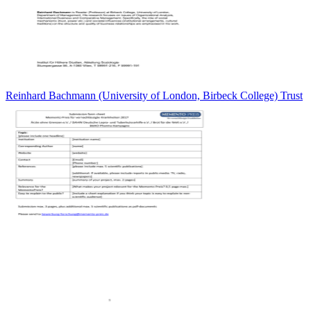
Reinhard Bachmann (University of London, Birbeck College) Trust