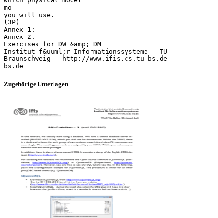
which physical model
mo
you will use.
(3P)
Annex 1:
Annex 2:
Exercises for DW &amp; DM
Institut f&uuml;r Informationssysteme – TU
Braunschweig - http://www.ifis.cs.tu-bs.de
Zugehörige Unterlagen