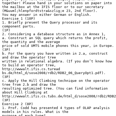
together! Please hand in your solutions on paper into
the mailbox at the IFIS floor or to our secretary
(M&uuml;hlenpfordtstra&szlig;e 23, 2nd floor).
You may answer in either German or English.
Exercise 1 (10P)
1. Briefly present the Query processor and its
component parts.
(1P)
2. Considering a database structure as in Annex 1,
a. Construct an SQL query which returns the profit,
the quantity and the average
price of sold UMTS mobile phones this year, in Europe.
(3P)
b. For the query you have written in 2.a, construct
and draw the operator tree
written in relational algebra. (If you don’t know how
to build an operator tree,
http://wwwalt.ifis.cs.turead
bs.de/html_d/sose2008/rdb2/RDB2_06_QueryOpt1.pdf).
(3P)
c. Apply the Hill Climbing technique on the operator
tree from 2.b and draw the
resulting optimized tree. (You can find information
about Hill Climbing at
http://wwwalt.ifis.cs.tubs.de/html_d/sose2008/rdb2/RDB2
(3P)
Exercise 2 (8P)
1. Prof. Codd has presented 4 types of OLAP analysis
models in his rules. What is the
purpose of each type?