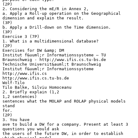
(2P)
2. Considering the mE/R in Annex 2,
a. Apply a Roll-up operation on the Geographical
dimension and explain the result.
(3P)
b. Apply a Drill-down on the Time dimension.
(3P)
Exercise 3 (7P)
1. What is a multidimensional database?
(2P)
Exercises for DW &amp; DM
Institut f&uuml;r Informationssysteme – TU
Braunschweig - http://www.ifis.cs.tu-bs.de
Technische Universit&auml;t Braunschweig
Institut f&uuml;r Informationssysteme
http://www.ifis.cs
http://www.ifis.cs.tu-bs.de
Wolf-Tilo
Tilo Balke, Silviu Homoceanu
2. Briefly explain (1,2
1,2 sentences)
sentences what the MOLAP and ROLAP physical models
stand
for.
(2P)
3. You have
ave to build a DW for a company. Present at least 3
questions you would ask
the users of the future DW, in order to establish