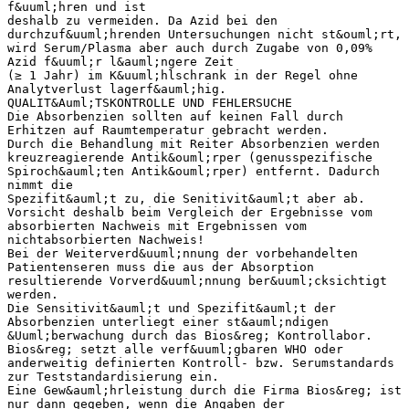
f&uuml;hren und ist
deshalb zu vermeiden. Da Azid bei den
durchzuf&uuml;hrenden Untersuchungen nicht st&ouml;rt,
wird Serum/Plasma aber auch durch Zugabe von 0,09%
Azid f&uuml;r l&auml;ngere Zeit
(≥ 1 Jahr) im K&uuml;hlschrank in der Regel ohne
Analytverlust lagerf&auml;hig.
QUALIT&Auml;TSKONTROLLE UND FEHLERSUCHE
Die Absorbenzien sollten auf keinen Fall durch
Erhitzen auf Raumtemperatur gebracht werden.
Durch die Behandlung mit Reiter Absorbenzien werden
kreuzreagierende Antik&ouml;rper (genusspezifische
Spiroch&auml;ten Antik&ouml;rper) entfernt. Dadurch
nimmt die
Spezifit&auml;t zu, die Senitivit&auml;t aber ab.
Vorsicht deshalb beim Vergleich der Ergebnisse vom
absorbierten Nachweis mit Ergebnissen vom
nichtabsorbierten Nachweis!
Bei der Weiterverd&uuml;nnung der vorbehandelten
Patientenseren muss die aus der Absorption
resultierende Vorverd&uuml;nnung ber&uuml;cksichtigt
werden.
Die Sensitivit&auml;t und Spezifit&auml;t der
Absorbenzien unterliegt einer st&auml;ndigen
&Uuml;berwachung durch das Bios&reg; Kontrollabor.
Bios&reg; setzt alle verf&uuml;gbaren WHO oder
anderweitig definierten Kontroll- bzw. Serumstandards
zur Teststandardisierung ein.
Eine Gew&auml;hrleistung durch die Firma Bios&reg; ist
nur dann gegeben, wenn die Angaben der