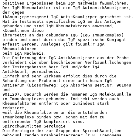
positiven Ergebnissen beim IgM Nachweis f&uuml;hren.
Der IgM Rheumafaktor ist ein IgM Autoantik&ouml;rper,
der gegen
(k&ouml;rpereigene) IgG Antik&ouml;rper gerichtet ist.
Hat im Testansatz spezifisches IgG an das Antigen
gebunden und sind IgM Rheumafaktoren anwesend,
k&ouml;nnen diese
ihrerseits an das gebundene IgG (IgG Immunkomplex)
binden und somit durch das IgM spezifische Konjugat
erfasst werden. Analoges gilt f&uuml;r IgA
Rheumafaktoren
beim IgA Nachweis.
Die Entfernung der IgG Antik&ouml;rper aus der Probe
verhindert die oben beschriebenen Verf&auml;lschungen
der Testergebnisse beim IgM und/oder IgA
Antik&ouml;rpernachweis.
Einfach und sehr wirksam erfolgt dies durch die
Behandlung der Probe mit einem anti-human IgG
Antiserum (Biosorb&reg; IgG Absorbens Best.Nr. 901048
und
901120). Dadurch werden die humanen IgG Molek&uuml;le
in Immunkomplexen gebunden. Indirekt werden auch
Rheumafaktoren entfernt oder zumindest stark
reduziert,
weil die Rheumafaktoren an die entstehenden
Immunkomplexe binden bzw. schon mit dem zu
entfernenden IgG komplexiert sind.
Spiroch&auml;ten Serologie
Die Serologie der zur Gruppe der Spiroch&auml;ten
geh&ouml;renden Krankheitserreger (z.B. Treponema