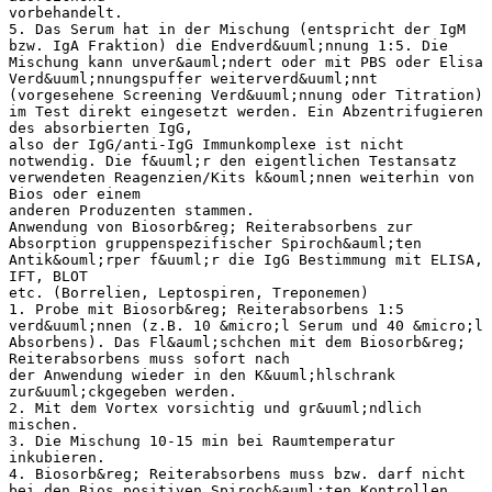
vorbehandelt.
5. Das Serum hat in der Mischung (entspricht der IgM
bzw. IgA Fraktion) die Endverd&uuml;nnung 1:5. Die
Mischung kann unver&auml;ndert oder mit PBS oder Elisa
Verd&uuml;nnungspuffer weiterverd&uuml;nnt
(vorgesehene Screening Verd&uuml;nnung oder Titration)
im Test direkt eingesetzt werden. Ein Abzentrifugieren
des absorbierten IgG,
also der IgG/anti-IgG Immunkomplexe ist nicht
notwendig. Die f&uuml;r den eigentlichen Testansatz
verwendeten Reagenzien/Kits k&ouml;nnen weiterhin von
Bios oder einem
anderen Produzenten stammen.
Anwendung von Biosorb&reg; Reiterabsorbens zur
Absorption gruppenspezifischer Spiroch&auml;ten
Antik&ouml;rper f&uuml;r die IgG Bestimmung mit ELISA,
IFT, BLOT
etc. (Borrelien, Leptospiren, Treponemen)
1. Probe mit Biosorb&reg; Reiterabsorbens 1:5
verd&uuml;nnen (z.B. 10 &micro;l Serum und 40 &micro;l
Absorbens). Das Fl&auml;schchen mit dem Biosorb&reg;
Reiterabsorbens muss sofort nach
der Anwendung wieder in den K&uuml;hlschrank
zur&uuml;ckgegeben werden.
2. Mit dem Vortex vorsichtig und gr&uuml;ndlich
mischen.
3. Die Mischung 10-15 min bei Raumtemperatur
inkubieren.
4. Biosorb&reg; Reiterabsorbens muss bzw. darf nicht
bei den Bios positiven Spiroch&auml;ten Kontrollen