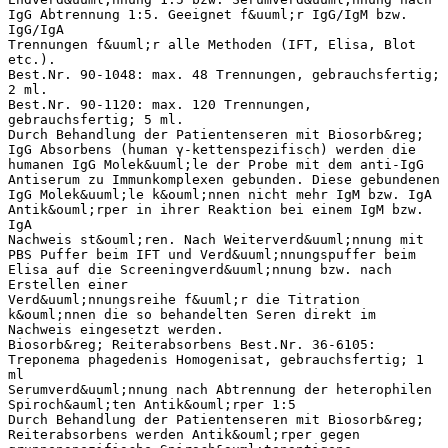
IgG Abtrennung 1:5. Geeignet f&uuml;r IgG/IgM bzw.
IgG/IgA
Trennungen f&uuml;r alle Methoden (IFT, Elisa, Blot
etc.).
Best.Nr. 90-1048: max. 48 Trennungen, gebrauchsfertig;
2 ml.
Best.Nr. 90-1120: max. 120 Trennungen,
gebrauchsfertig; 5 ml.
Durch Behandlung der Patientenseren mit Biosorb&reg;
IgG Absorbens (human γ-kettenspezifisch) werden die
humanen IgG Molek&uuml;le der Probe mit dem anti-IgG
Antiserum zu Immunkomplexen gebunden. Diese gebundenen
IgG Molek&uuml;le k&ouml;nnen nicht mehr IgM bzw. IgA
Antik&ouml;rper in ihrer Reaktion bei einem IgM bzw.
IgA
Nachweis st&ouml;ren. Nach Weiterverd&uuml;nnung mit
PBS Puffer beim IFT und Verd&uuml;nnungspuffer beim
Elisa auf die Screeningverd&uuml;nnung bzw. nach
Erstellen einer
Verd&uuml;nnungsreihe f&uuml;r die Titration
k&ouml;nnen die so behandelten Seren direkt im
Nachweis eingesetzt werden.
Biosorb&reg; Reiterabsorbens Best.Nr. 36-6105:
Treponema phagedenis Homogenisat, gebrauchsfertig; 1
ml
Serumverd&uuml;nnung nach Abtrennung der heterophilen
Spiroch&auml;ten Antik&ouml;rper 1:5
Durch Behandlung der Patientenseren mit Biosorb&reg;
Reiterabsorbens werden Antik&ouml;rper gegen