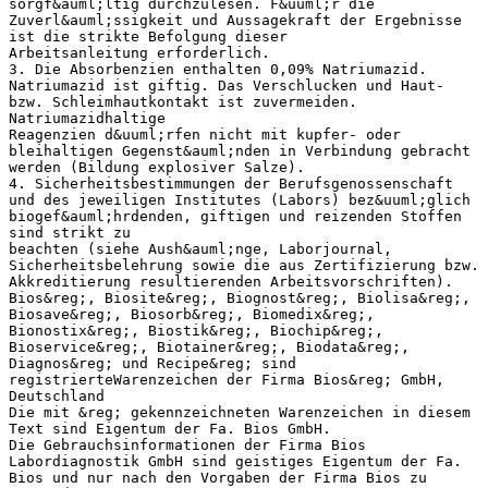
sorgf&auml;ltig durchzulesen. F&uuml;r die
Zuverl&auml;ssigkeit und Aussagekraft der Ergebnisse
ist die strikte Befolgung dieser
Arbeitsanleitung erforderlich.
3. Die Absorbenzien enthalten 0,09% Natriumazid.
Natriumazid ist giftig. Das Verschlucken und Haut-
bzw. Schleimhautkontakt ist zuvermeiden.
Natriumazidhaltige
Reagenzien d&uuml;rfen nicht mit kupfer- oder
bleihaltigen Gegenst&auml;nden in Verbindung gebracht
werden (Bildung explosiver Salze).
4. Sicherheitsbestimmungen der Berufsgenossenschaft
und des jeweiligen Institutes (Labors) bez&uuml;glich
biogef&auml;hrdenden, giftigen und reizenden Stoffen
sind strikt zu
beachten (siehe Aush&auml;nge, Laborjournal,
Sicherheitsbelehrung sowie die aus Zertifizierung bzw.
Akkreditierung resultierenden Arbeitsvorschriften).
Bios&reg;, Biosite&reg;, Biognost&reg;, Biolisa&reg;,
Biosave&reg;, Biosorb&reg;, Biomedix&reg;,
Bionostix&reg;, Biostik&reg;, Biochip&reg;,
Bioservice&reg;, Biotainer&reg;, Biodata&reg;,
Diagnos&reg; und Recipe&reg; sind
registrierteWarenzeichen der Firma Bios&reg; GmbH,
Deutschland
Die mit &reg; gekennzeichneten Warenzeichen in diesem
Text sind Eigentum der Fa. Bios GmbH.
Die Gebrauchsinformationen der Firma Bios
Labordiagnostik GmbH sind geistiges Eigentum der Fa.
Bios und nur nach den Vorgaben der Firma Bios zu