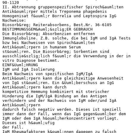
90-1120
II. Abtrennung gruppenspezifischer Spiroch&auml;ten
Antik&ouml;rper mittels Treponema phagedenis
Homogenisat f&uuml;r Borrelia und Leptospira IgG
Nachweise:
Biosorb&reg; Reiterabsorbens, Best.Nr. 36-6105
BESTIMMUNGSGEM&Auml;&szlig;ER GEBRAUCH
Die Biosorb&reg; Absorbenzien entfernen
Immunglobuline. Z.B. solche, die bei IgM und IgA Tests
bzw bei Nachweisen von Spiroch&auml;ten
Antik&ouml;rpern in humanem Serum
st&ouml;ren. Die Biosorb&reg; Sorbentien sind
ausschlie&szlig;lich f&uuml;r die Verwendung in der in
vitro Diagnose bestimmt.
EINF&Uuml;HRUNG
IgM und IgA Isolierung
Beim Nachweis von spezifischen IgM/IgA
Antik&ouml;rpern kann die gleichzeitige Anwesenheit
von IgG st&ouml;ren. Ein &Uuml;berschuss an IgG
Antik&ouml;rpern kann durch
kompetitive Hemmung kombiniert mit sterischer
Hinderung die IgM/IgA Bindung an das Antigen
verhindern und der Nachweis von IgM oder/und IgA
Antik&ouml;rpern
dadurch falsch negativ werden. Dieses ist speziell
immer dann der Fall, wenn das IgG gegen&uuml;ber dem
IgM oder dem IgA h&ouml;herkonzentriert vorliegt.
Dieses ist h&auml;ufig
der Fall.
IgM Rheumafaktoren k&ouml;nnen dagegen zu falsch