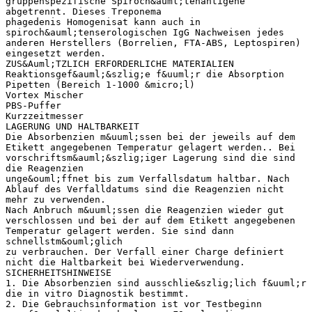
gruppenspezifische Spiroch&auml;tenantigene
abgetrennt. Dieses Treponema
phagedenis Homogenisat kann auch in
spiroch&auml;tenserologischen IgG Nachweisen jedes
anderen Herstellers (Borrelien, FTA-ABS, Leptospiren)
eingesetzt werden.
ZUS&Auml;TZLICH ERFORDERLICHE MATERIALIEN
Reaktionsgef&auml;&szlig;e f&uuml;r die Absorption
Pipetten (Bereich 1-1000 &micro;l)
Vortex Mischer
PBS-Puffer
Kurzzeitmesser
LAGERUNG UND HALTBARKEIT
Die Absorbenzien m&uuml;ssen bei der jeweils auf dem
Etikett angegebenen Temperatur gelagert werden.. Bei
vorschriftsm&auml;&szlig;iger Lagerung sind die sind
die Reagenzien
unge&ouml;ffnet bis zum Verfallsdatum haltbar. Nach
Ablauf des Verfalldatums sind die Reagenzien nicht
mehr zu verwenden.
Nach Anbruch m&uuml;ssen die Reagenzien wieder gut
verschlossen und bei der auf dem Etikett angegebenen
Temperatur gelagert werden. Sie sind dann
schnellstm&ouml;glich
zu verbrauchen. Der Verfall einer Charge definiert
nicht die Haltbarkeit bei Wiederverwendung.
SICHERHEITSHINWEISE
1. Die Absorbenzien sind ausschlie&szlig;lich f&uuml;r
die in vitro Diagnostik bestimmt.
2. Die Gebrauchsinformation ist vor Testbeginn