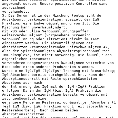
angewandt werden. Unsere positiven Kontrollen sind
ausreichend
vorbehandelt.
5. Das Serum hat in der Mischung (entspricht der
Antik&ouml;rperkonzentration, speziell der IgG
Fraktion) eine Endverd&uuml;nnung von 1:5. Die
Mischung kann unver&auml;ndert,
mit PBS oder Elisa Verd&uuml;nnungspuffer
weiterverd&uuml;nnt (vorgesehene Screening
Verd&uuml;nnung oder Titration) direkt im Test
eingesetzt werden. Ein Abzentrifugieren der
absorbierten kreuzreagierenden Spiroch&auml;ten Ak,
also der Spiroch&auml;ten Ak/Reiterspiroch&auml;ten
Immunkomplexe, ist nicht notwendig. Die f&uuml;r den
eigentlichen Testansatz
verwendeten Reagenzien/Kits k&ouml;nnen weiterhin von
Bios oder einem anderen Produzenten stammen.
Wurde eine IgG/IgM (IgG/IgA) Trennung mit Biosorb&reg;
IgG Absorbens bereits durchgef&uuml;hrt, kann der
Absorptionsschritt mit Reiterspiroch&auml;ten
Absorbens auch nach
der Entfernung des IgG mit der IgM (IgA) Fraktion
erfolgen. Da in der IgM (bzw. IgA) Fraktion die
Antik&ouml;rperkonzentration bereits verd&uuml;nnt
ist, gen&uuml;gt eine
geringere Menge an Reiterspiroch&auml;ten Absorbens (1
Teil IgM (bzw. IgA) Fraktion und 1 Teil Biosorb&reg;
Reiterabsorbens). Nach diesen beiden
Absorptionsschritten