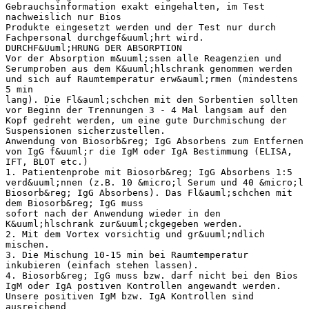
Gebrauchsinformation exakt eingehalten, im Test
nachweislich nur Bios
Produkte eingesetzt werden und der Test nur durch
Fachpersonal durchgef&uuml;hrt wird.
DURCHF&Uuml;HRUNG DER ABSORPTION
Vor der Absorption m&uuml;ssen alle Reagenzien und
Serumproben aus dem K&uuml;hlschrank genommen werden
und sich auf Raumtemperatur erw&auml;rmen (mindestens
5 min
lang). Die Fl&auml;schchen mit den Sorbentien sollten
vor Beginn der Trennungen 3 - 4 Mal langsam auf den
Kopf gedreht werden, um eine gute Durchmischung der
Suspensionen sicherzustellen.
Anwendung von Biosorb&reg; IgG Absorbens zum Entfernen
von IgG f&uuml;r die IgM oder IgA Bestimmung (ELISA,
IFT, BLOT etc.)
1. Patientenprobe mit Biosorb&reg; IgG Absorbens 1:5
verd&uuml;nnen (z.B. 10 &micro;l Serum und 40 &micro;l
Biosorb&reg; IgG Absorbens). Das Fl&auml;schchen mit
dem Biosorb&reg; IgG muss
sofort nach der Anwendung wieder in den
K&uuml;hlschrank zur&uuml;ckgegeben werden.
2. Mit dem Vortex vorsichtig und gr&uuml;ndlich
mischen.
3. Die Mischung 10-15 min bei Raumtemperatur
inkubieren (einfach stehen lassen).
4. Biosorb&reg; IgG muss bzw. darf nicht bei den Bios
IgM oder IgA postiven Kontrollen angewandt werden.
Unsere positiven IgM bzw. IgA Kontrollen sind
ausreichend