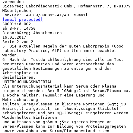
verwenden.
Bios&reg; Labordiagnostik GmbH, Hofmannstr. 7, D-81379
M&uuml;nchen,
Fon/Fax: +49 89/898895-41/40, e-mail:
[email protected]
S0001tid-002
ab B-Nr. 14750
Biosorb&reg; Absorbenzien
16.01.2017
Seite 2 von 2
5. Die aktuellen Regeln der guten Laborpraxis (Good
Laboratory Practice, GLP) sollten immer beachtet
werden.
6. Nach der Testdurchf&uuml;hrung sind alle im Test
benutzten Reagenzien und Seren entsprechend den
gesetzlichen Bestimmungen zu entsorgen und der
Arbeitsplatz zu
desinfizieren.
UNTERSUCHUNGSMATERIAL
Als Untersuchungsmaterial kann Serum oder Plasma
eingesetzt werden. Bei 5-10&deg;C ist Serum/Plasma ca.
1 Woche haltbar. F&uuml;r eine Lagerung und
Mehrfachnutzung
sollten Seren/Plasmen in kleinere Portionen (&gt; 50
&micro;l) aufgeteilt, in fl&uuml;ssigem Stickstoff
schockgefroren und bei ≤-20&deg;C eingefroren werden.
Wiederholtes Einfrieren
und Auftauen von gr&ouml;&szlig;eren Mengen an
Seren/Plasmen kann zur Bildung von Proteinaggregaten
sowie zum Abbau von Serum/Plasmabestandteilen