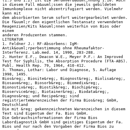
(1:5 und 1:2) ist die Serumverd&uuml;nnung 1:10. Auch
in diesem Fall m&uuml;ssen die jeweils gebildeten
Immunkomplexe nicht abzentrifugiert werden. Vielmehr
kann mit
dem absorbierten Serum sofort weitergearbeitet werden.
Die f&uuml;r den eigentlichen Testansatz verwendeten
Reagenzien/Kits k&ouml;nnen weiterhin von Bios oder
einem
anderen Produzenten stammen.
LITERATUR
1. Feldner J.: RF-Absorbens: IgM-
Antik&ouml;rperbestimmung ohne Rheumafaktor-
Interferenz. Lab.med. 14, 1990, 283-288.
2. Hunter E.F., Deacon W.E., Meyer P.F.: An Improved
Test for Syphilis, the Absorption Procedure (FTA-ABS).
Publ. Health Rep. 79, 1964, 410-412.
3. Thomas, Lothar: Labor und Diagnose, 5. Auflage
1998, 1495.
Bios&reg;, Biosite&reg;, Biognost&reg;, Biolisa&reg;,
Biosave&reg;, Biosorb&reg;, Biomedix&reg;,
Bionostix&reg;, Biostik&reg;, Biochip&reg;,
Bioservice&reg;, Biotainer&reg;, Biodata&reg;,
Diagnos&reg; und Recipe&reg; sind
registrierteWarenzeichen der Firma Bios&reg; GmbH,
Deutschland
Die mit &reg; gekennzeichneten Warenzeichen in diesem
Text sind Eigentum der Fa. Bios GmbH.
Die Gebrauchsinformationen der Firma Bios
Labordiagnostik GmbH sind geistiges Eigentum der Fa.
Bios und nur nach den Vorgaben der Firma Bios zu