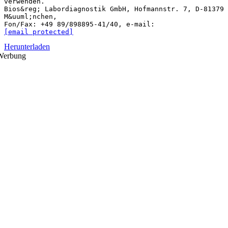
verwenden.
Bios&reg; Labordiagnostik GmbH, Hofmannstr. 7, D-81379
M&uuml;nchen,
Fon/Fax: +49 89/898895-41/40, e-mail:
[email protected]
Herunterladen
Werbung