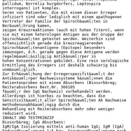
pallidum, Borrelia burgdorferi, Leptospira
interrogans) ist komplex.
Seren von Patienten, die mit einem dieser Erreger
infiziert sind oder lediglich mit einem apathogenen
Vertreter der Familie der Spiroch&auml;ten in
Ber&uuml;hrung kamen,
zeigen Kreuzreaktionen (auch mit hohen Titern), wenn
sie mit einem heterologen Antigen aus der Gruppe der
Spiroch&auml;ten getestet werden. Weiterhin sind
offensichtlich gerade die kreuzreagierenden
Spiroch&auml;tenantigene (Epitope) besonders
immunogen, d.h. gerade gegen diese Antigene werden
regelm&auml;&szlig;ig Antik&ouml;rper in
hohen Konzentrationen gebildet. Eine rein serologische
Ermittlung des Erregers ist deshalb schwierig bis
unm&ouml;glich.
Zur Erh&ouml;hung der Erregerspezifit&auml;t der
Antik&ouml;rper Nachweissysteme k&ouml;nnen die
Patientenproben mit einem Absorbens (Biosorb&reg;
Reiterabsorbens Best.Nr. 366105
f&uuml;r den IgG Nachweis) vorbehandelt werden.
Allerdings ist hierbei zu beachten, dass die
Sensitivit&auml;t aller Spiroch&auml;ten Ak Nachweise
methodenunabh&auml;ngig durch die
Behandlung mit Reiterabsorbens mehr oder weniger
reduziert wird.
INHALT UND TESTPRINZIP
Biosorb&reg; IgG Absorbens:
IgM/IgA Isolierung mittels anti-human IgG; IgM (IgA)
Endverd&uuml;nnung 1:5 bzw. Serumverd&uuml;nnung nach