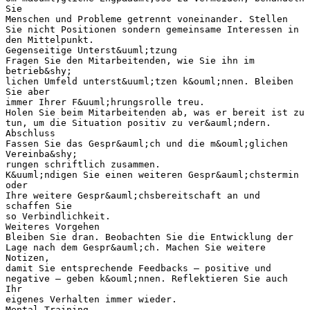
Sie
Menschen und Probleme getrennt voneinander. Stellen
Sie nicht Positionen sondern gemeinsame Interessen in
den Mittelpunkt.
Gegenseitige Unterst&uuml;tzung
Fragen Sie den Mitarbeitenden, wie Sie ihn im
betrieb&shy;
lichen Umfeld unterst&uuml;tzen k&ouml;nnen. Bleiben
Sie aber
immer Ihrer F&uuml;hrungsrolle treu.
Holen Sie beim Mitarbeitenden ab, was er bereit ist zu
tun, um die Situation positiv zu ver&auml;ndern.
Abschluss
Fassen Sie das Gespr&auml;ch und die m&ouml;glichen
Vereinba&shy;
rungen schriftlich zusammen.
K&uuml;ndigen Sie einen weiteren Gespr&auml;chstermin
oder
Ihre weitere Gespr&auml;chsbereitschaft an und
schaffen Sie
so Verbindlichkeit.
Weiteres Vorgehen
Bleiben Sie dran. Beobachten Sie die Entwicklung der
Lage nach dem Gespr&auml;ch. Machen Sie weitere
Notizen,
damit Sie entsprechende Feedbacks – positive und
negative – geben k&ouml;nnen. Reflektieren Sie auch
Ihr
eigenes Verhalten immer wieder.
Mental Training