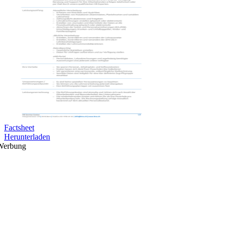
Factsheet
Herunterladen
Werbung