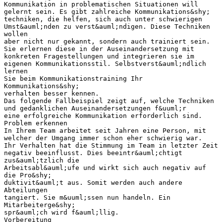
Kommunikation in problematischen Situationen will
gelernt sein. Es gibt zahlreiche Kommunikations&shy;
techniken, die helfen, sich auch unter schwierigen
Umst&auml;nden zu verst&auml;ndigen. Diese Techniken
wollen
aber nicht nur gekannt, sondern auch trainiert sein.
Sie erlernen diese in der Auseinandersetzung mit
konkreten Fragestellungen und integrieren sie im
eigenen Kommunikationsstil. Selbstverst&auml;ndlich
lernen
Sie beim Kommunikationstraining Ihr
Kommunikations&shy;
verhalten besser kennen.
Das folgende Fallbeispiel zeigt auf, welche Techniken
und gedanklichen Auseinandersetzungen f&uuml;r
eine erfolgreiche Kommunikation erforderlich sind.
Problem erkennen
In Ihrem Team arbeitet seit Jahren eine Person, mit
welcher der Umgang immer schon eher schwierig war.
Ihr Verhalten hat die Stimmung im Team in letzter Zeit
negativ beeinflusst. Dies beeintr&auml;chtigt
zus&auml;tzlich die
Arbeitsabl&auml;ufe und wirkt sich auch negativ auf
die Pro&shy;
duktivit&auml;t aus. Somit werden auch andere
Abteilungen
tangiert. Sie m&uuml;ssen nun handeln. Ein
Mitarbeiterge&shy;
spr&auml;ch wird f&auml;llig.
Vorbereitung