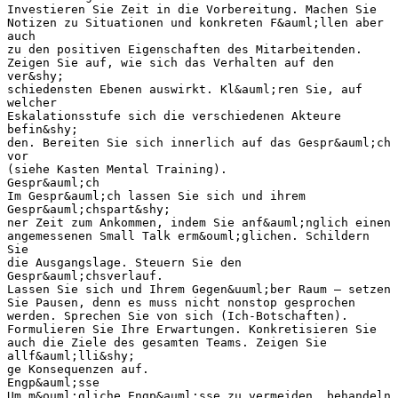
Investieren Sie Zeit in die Vorbereitung. Machen Sie
Notizen zu Situationen und konkreten F&auml;llen aber
auch
zu den positiven Eigenschaften des Mitarbeitenden.
Zeigen Sie auf, wie sich das Verhalten auf den
ver&shy;
schiedensten Ebenen auswirkt. Kl&auml;ren Sie, auf
welcher
Eskalationsstufe sich die verschiedenen Akteure
befin&shy;
den. Bereiten Sie sich innerlich auf das Gespr&auml;ch
vor
(siehe Kasten Mental Training).
Gespr&auml;ch
Im Gespr&auml;ch lassen Sie sich und ihrem
Gespr&auml;chspart&shy;
ner Zeit zum Ankommen, indem Sie anf&auml;nglich einen
angemessenen Small Talk erm&ouml;glichen. Schildern
Sie
die Ausgangslage. Steuern Sie den
Gespr&auml;chsverlauf.
Lassen Sie sich und Ihrem Gegen&uuml;ber Raum – setzen
Sie Pausen, denn es muss nicht nonstop gesprochen
werden. Sprechen Sie von sich (Ich-Botschaften).
Formulieren Sie Ihre Erwartungen. Konkretisieren Sie
auch die Ziele des gesamten Teams. Zeigen Sie
allf&auml;lli&shy;
ge Konsequenzen auf.
Engp&auml;sse
Um m&ouml;gliche Engp&auml;sse zu vermeiden, behandeln