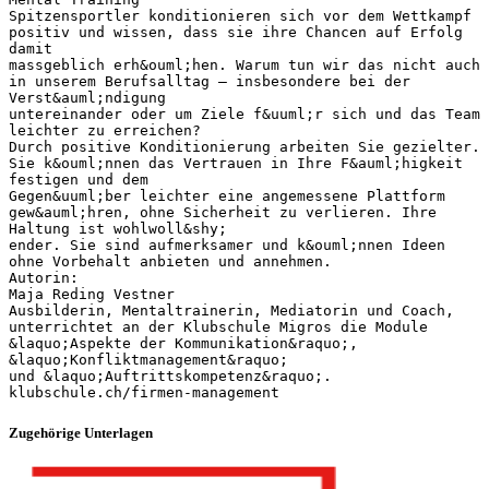
Spitzensportler konditionieren sich vor dem Wettkampf
positiv und wissen, dass sie ihre Chancen auf Erfolg
damit
massgeblich erh&ouml;hen. Warum tun wir das nicht auch
in unserem Berufsalltag – insbesondere bei der
Verst&auml;ndigung
untereinander oder um Ziele f&uuml;r sich und das Team
leichter zu erreichen?
Durch positive Konditionierung arbeiten Sie gezielter.
Sie k&ouml;nnen das Vertrauen in Ihre F&auml;higkeit
festigen und dem
Gegen&uuml;ber leichter eine angemessene Plattform
gew&auml;hren, ohne Sicherheit zu verlieren. Ihre
Haltung ist wohlwoll&shy;
ender. Sie sind aufmerksamer und k&ouml;nnen Ideen
ohne Vorbehalt anbieten und annehmen.
Autorin:
Maja Reding Vestner
Ausbilderin, Mentaltrainerin, Mediatorin und Coach,
unterrichtet an der Klubschule Migros die Module
&laquo;Aspekte der Kommunikation&raquo;,
&laquo;Konfliktmanagement&raquo;
und &laquo;Auftrittskompetenz&raquo;.
Zugehörige Unterlagen