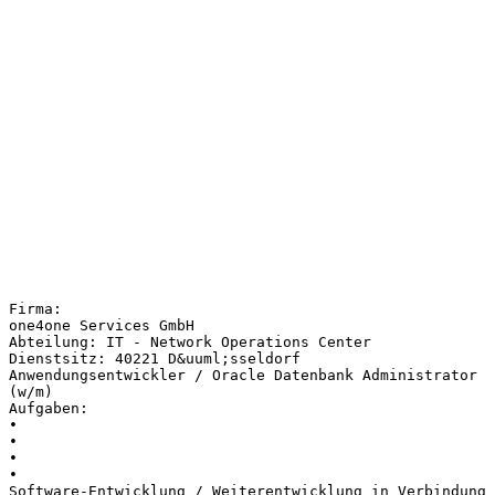
Firma:
one4one Services GmbH
Abteilung: IT - Network Operations Center
Dienstsitz: 40221 D&uuml;sseldorf
Anwendungsentwickler / Oracle Datenbank Administrator
(w/m)
Aufgaben:
•
•
•
•
Software-Entwicklung / Weiterentwicklung in Verbindung