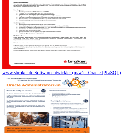
www.sbroker.de Softwareentwickler (m/w) – Oracle (PL/SQL)