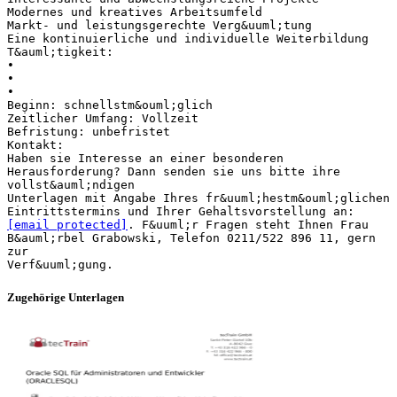
Modernes und kreatives Arbeitsumfeld
Markt- und leistungsgerechte Verg&uuml;tung
Eine kontinuierliche und individuelle Weiterbildung
T&auml;tigkeit:
•
•
•
Beginn: schnellstm&ouml;glich
Zeitlicher Umfang: Vollzeit
Befristung: unbefristet
Kontakt:
Haben sie Interesse an einer besonderen
Herausforderung? Dann senden sie uns bitte ihre
vollst&auml;ndigen
Unterlagen mit Angabe Ihres fr&uuml;hestm&ouml;glichen
[email protected]
. F&uuml;r Fragen steht Ihnen Frau
B&auml;rbel Grabowski, Telefon 0211/522 896 11, gern
zur
Zugehörige Unterlagen