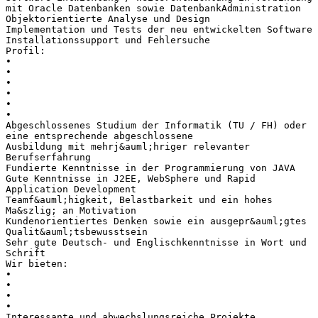
mit Oracle Datenbanken sowie DatenbankAdministration
Objektorientierte Analyse und Design
Implementation und Tests der neu entwickelten Software
Installationssupport und Fehlersuche
Profil:
•
•
•
•
•
•
Abgeschlossenes Studium der Informatik (TU / FH) oder
eine entsprechende abgeschlossene
Ausbildung mit mehrj&auml;hriger relevanter
Berufserfahrung
Fundierte Kenntnisse in der Programmierung von JAVA
Gute Kenntnisse in J2EE, WebSphere und Rapid
Application Development
Teamf&auml;higkeit, Belastbarkeit und ein hohes
Ma&szlig; an Motivation
Kundenorientiertes Denken sowie ein ausgepr&auml;gtes
Qualit&auml;tsbewusstsein
Sehr gute Deutsch- und Englischkenntnisse in Wort und
Schrift
Wir bieten:
•
•
•
•
Interessante und abwechslungsreiche Projekte