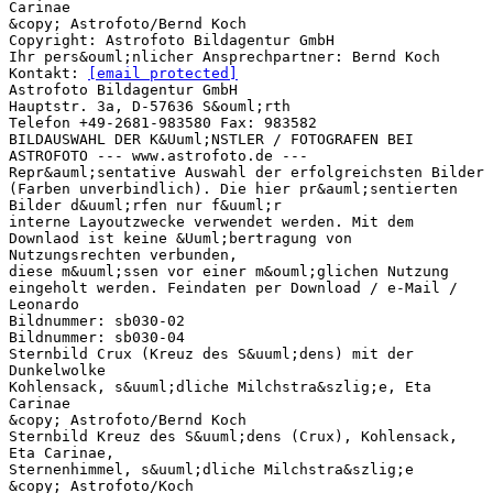
Carinae
&copy; Astrofoto/Bernd Koch
Copyright: Astrofoto Bildagentur GmbH
Ihr pers&ouml;nlicher Ansprechpartner: Bernd Koch
Kontakt:
[email protected]
Astrofoto Bildagentur GmbH
Hauptstr. 3a, D-57636 S&ouml;rth
Telefon +49-2681-983580 Fax: 983582
BILDAUSWAHL DER K&Uuml;NSTLER / FOTOGRAFEN BEI
ASTROFOTO --- www.astrofoto.de ---
Repr&auml;sentative Auswahl der erfolgreichsten Bilder
(Farben unverbindlich). Die hier pr&auml;sentierten
Bilder d&uuml;rfen nur f&uuml;r
interne Layoutzwecke verwendet werden. Mit dem
Downlaod ist keine &Uuml;bertragung von
Nutzungsrechten verbunden,
diese m&uuml;ssen vor einer m&ouml;glichen Nutzung
eingeholt werden. Feindaten per Download / e-Mail /
Leonardo
Bildnummer: sb030-02
Bildnummer: sb030-04
Sternbild Crux (Kreuz des S&uuml;dens) mit der
Dunkelwolke
Kohlensack, s&uuml;dliche Milchstra&szlig;e, Eta
Carinae
&copy; Astrofoto/Bernd Koch
Sternbild Kreuz des S&uuml;dens (Crux), Kohlensack,
Eta Carinae,
Sternenhimmel, s&uuml;dliche Milchstra&szlig;e
&copy; Astrofoto/Koch