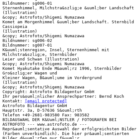
Bildnummer: sg006-01
Sternenhimmel, Milchstra&szlig;e &uuml;ber Landschaft
(Illustration)
&copy; Astrofoto/Shigemi Numazawa
Komet am Morgenhimmel &uuml;ber Landschaft. Sternbild
Cassiopeia
(Illustration)
&copy; Astrofoto/Shigemi Numazawa
Bildnummer: sg006-02
Bildnummer: sg007-01
K&uuml;stenregion, Insel, Sternenhimmel mit
Milchstra&szlig;e, Sternbilder
Leier und Schwan (Illustration)
&copy; Astrofoto/Shigemi Numazawa
Komet Hyakutake Ende M&auml;rz 1996, Sternbilder
Gro&szlig;er Wagen und
Kleiner Wagen, B&auml;ume im Vordergrund
(Illustration)
&copy; Astrofoto/Shigemi Numazawa
Copyright: Astrofoto Bildagentur GmbH
Ihr pers&ouml;nlicher Ansprechpartner: Bernd Koch
Kontakt:
[email protected]
Astrofoto Bildagentur GmbH
Hauptstr. 3a, D-57636 S&ouml;rth
Telefon +49-2681-983580 Fax: 983582
BILDAUSWAHL DER K&Uuml;NSTLER / FOTOGRAFEN BEI
ASTROFOTO --- www.astrofoto.de ---
Repr&auml;sentative Auswahl der erfolgreichsten Bilder
(Farben unverbindlich). Die hier pr&auml;sentierten
Bilder d&uuml;rfen nur f&uuml;r