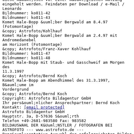
eingeholt werden. Feindaten per Download / e-Mail /
Leonardo
Bildnummer: ko011-42
Bildnummer: ko011-43
Komet Hale-Bopp &uuml;ber Bergwald am 8.4.97
(Fotomontage)
&copy; Astrofoto/Kohlhauf
Komet Hale-Bopp &uuml;ber Bergwald am 2.4.97 mit
Andromedanebel
am Horizont (Fotomontage)
&copy; Astrofoto/Franz-Xaver Kohlhauf
Bildnummer: ko011-47
Bildnummer: ko011-48
Komet Hale-Bopp mit Staub- und Gasschweif am Morgen
des
11.3.1997
&copy; Astrofoto/Bernd Koch
Komet Hale-Bopp am Abendhimmel des 31.3.1997,
B&auml;ume im
Vordergrund
&copy; Astrofoto/Bernd Koch
Copyright: Astrofoto Bildagentur GmbH
Ihr pers&ouml;nlicher Ansprechpartner: Bernd Koch
Kontakt:
[email protected]
Astrofoto Bildagentur GmbH
Hauptstr. 3a, D-57636 S&ouml;rth
Telefon +49-2681-983580 Fax: 983582
BILDAUSWAHL DER K&Uuml;NSTLER / FOTOGRAFEN BEI
ASTROFOTO --- www.astrofoto.de ---