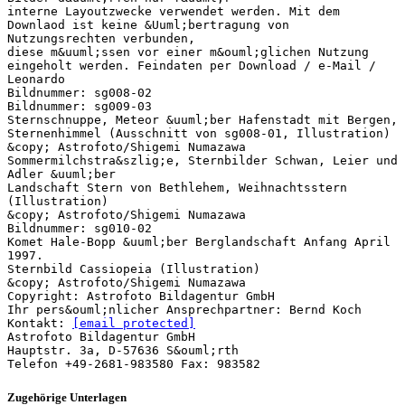
interne Layoutzwecke verwendet werden. Mit dem
Downlaod ist keine &Uuml;bertragung von
Nutzungsrechten verbunden,
diese m&uuml;ssen vor einer m&ouml;glichen Nutzung
eingeholt werden. Feindaten per Download / e-Mail /
Leonardo
Bildnummer: sg008-02
Bildnummer: sg009-03
Sternschnuppe, Meteor &uuml;ber Hafenstadt mit Bergen,
Sternenhimmel (Ausschnitt von sg008-01, Illustration)
&copy; Astrofoto/Shigemi Numazawa
Sommermilchstra&szlig;e, Sternbilder Schwan, Leier und
Adler &uuml;ber
Landschaft Stern von Bethlehem, Weihnachtsstern
(Illustration)
&copy; Astrofoto/Shigemi Numazawa
Bildnummer: sg010-02
Komet Hale-Bopp &uuml;ber Berglandschaft Anfang April
1997.
Sternbild Cassiopeia (Illustration)
&copy; Astrofoto/Shigemi Numazawa
Copyright: Astrofoto Bildagentur GmbH
Ihr pers&ouml;nlicher Ansprechpartner: Bernd Koch
Kontakt:
[email protected]
Astrofoto Bildagentur GmbH
Hauptstr. 3a, D-57636 S&ouml;rth
Zugehörige Unterlagen