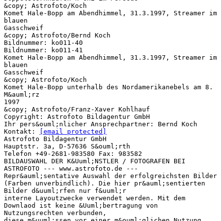
&copy; Astrofoto/Koch
Komet Hale-Bopp am Abendhimmel, 31.3.1997, Streamer im
blauen
Gasschweif
&copy; Astrofoto/Bernd Koch
Bildnummer: ko011-40
Bildnummer: ko011-41
Komet Hale-Bopp am Abendhimmel, 31.3.1997, Streamer im
blauen
Gasschweif
&copy; Astrofoto/Koch
Komet Hale-Bopp unterhalb des Nordamerikanebels am 8.
M&auml;rz
1997
&copy; Astrofoto/Franz-Xaver Kohlhauf
Copyright: Astrofoto Bildagentur GmbH
Ihr pers&ouml;nlicher Ansprechpartner: Bernd Koch
Kontakt:
[email protected]
Astrofoto Bildagentur GmbH
Hauptstr. 3a, D-57636 S&ouml;rth
Telefon +49-2681-983580 Fax: 983582
BILDAUSWAHL DER K&Uuml;NSTLER / FOTOGRAFEN BEI
ASTROFOTO --- www.astrofoto.de ---
Repr&auml;sentative Auswahl der erfolgreichsten Bilder
(Farben unverbindlich). Die hier pr&auml;sentierten
Bilder d&uuml;rfen nur f&uuml;r
interne Layoutzwecke verwendet werden. Mit dem
Downlaod ist keine &Uuml;bertragung von
Nutzungsrechten verbunden,
diese m&uuml;ssen vor einer m&ouml;glichen Nutzung