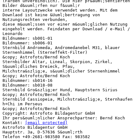
(Farben unverbindlich). Die hier pr&auml;sentierten
Bilder d&uuml;rfen nur f&uuml;r
interne Layoutzwecke verwendet werden. Mit dem
Downlaod ist keine &Uuml;bertragung von
Nutzungsrechten verbunden,
diese m&uuml;ssen vor einer m&ouml;glichen Nutzung
eingeholt werden. Feindaten per Download / e-Mail /
Leonardo
Bildnummer: sb001-01
Bildnummer: sb006-01
Sternbild Andromeda, Andromedanebel M31, blauer
Sternenhimmel (Sterneffekt-Filter)
&copy; Astrofoto/Bernd Koch
Sternbilder Altar, Lineal, Skorpion, Zirkel,
S&uuml;dliches Dreieck, Pfau,
Milchstra&szlig;e, s&uuml;dlicher Sternenhimmel
&copy; Astrofoto/Bernd Koch
Bildnummer: sb014-16
Bildnummer: sb018-08
Sternbild Gro&szlig;er Hund, Hauptstern Sirius
&copy; Astrofoto/Bernd Koch
Sternbild Cassiopeia, Milchstra&szlig;e, Sternhaufen
h+Chi im Perseus
&copy; Astrofoto/Bernd Koch
Copyright: Astrofoto Bildagentur GmbH
Ihr pers&ouml;nlicher Ansprechpartner: Bernd Koch
Kontakt:
[email protected]
Astrofoto Bildagentur GmbH
Hauptstr. 3a, D-57636 S&ouml;rth
Telefon +49-2681-983580 Fax: 983582