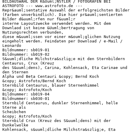
BILDAUSWAHL DER K&Uuml;NSTLER / FOTOGRAFEN BEI
ASTROFOTO --- www.astrofoto.de ---
Repr&auml;sentative Auswahl der erfolgreichsten Bilder
(Farben unverbindlich). Die hier pr&auml;sentierten
Bilder d&uuml;rfen nur f&uuml;r
interne Layoutzwecke verwendet werden. Mit dem
Downlaod ist keine &Uuml;bertragung von
Nutzungsrechten verbunden,
diese m&uuml;ssen vor einer m&ouml;glichen Nutzung
eingeholt werden. Feindaten per Download / e-Mail /
Leonardo
Bildnummer: sb019-01
Bildnummer: sb019-02
S&uuml;dliche Milchstra&szlig;e mit den Sternbildern
Centaurus, Crux (Kreuz
des S&uuml;dens), Carina, Kohlensack, Eta Carinae und
den Sternen
Alpha und Beta Centauri &copy; Bernd Koch
&copy; Astrofoto/Bernd Koch
Sternbild Centaurus, blauer Sternenhimmel
&copy; Astrofoto/Koch
Bildnummer: sb019-04
Bildnummer: sb030-01
Sternbild Centaurus, dunkler Sternenhimmel, helle
Sterne als
Scheibchen
&copy; Astrofoto/Koch
Sternbild Crux (Kreuz des S&uuml;dens) mit der
Dunkelwolke
Kohlensack, s&uuml;dliche Milchstra&szlig;e, Eta