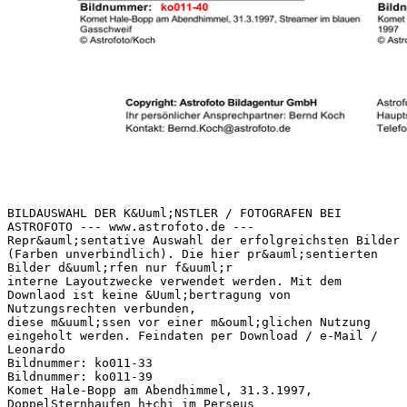
BILDAUSWAHL DER K&Uuml;NSTLER / FOTOGRAFEN BEI
ASTROFOTO --- www.astrofoto.de ---
Repr&auml;sentative Auswahl der erfolgreichsten Bilder
(Farben unverbindlich). Die hier pr&auml;sentierten
Bilder d&uuml;rfen nur f&uuml;r
interne Layoutzwecke verwendet werden. Mit dem
Downlaod ist keine &Uuml;bertragung von
Nutzungsrechten verbunden,
diese m&uuml;ssen vor einer m&ouml;glichen Nutzung
eingeholt werden. Feindaten per Download / e-Mail /
Leonardo
Bildnummer: ko011-33
Bildnummer: ko011-39
Komet Hale-Bopp am Abendhimmel, 31.3.1997,
DoppelSternhaufen h+chi im Perseus