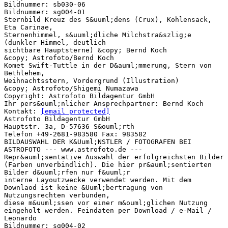
Bildnummer: sb030-06
Bildnummer: sg004-01
Sternbild Kreuz des S&uuml;dens (Crux), Kohlensack,
Eta Carinae,
Sternenhimmel, s&uuml;dliche Milchstra&szlig;e
(dunkler Himmel, deutlich
sichtbare Hauptsterne) &copy; Bernd Koch
&copy; Astrofoto/Bernd Koch
Komet Swift-Tuttle in der D&auml;mmerung, Stern von
Bethlehem,
Weihnachtsstern, Vordergrund (Illustration)
&copy; Astrofoto/Shigemi Numazawa
Copyright: Astrofoto Bildagentur GmbH
Ihr pers&ouml;nlicher Ansprechpartner: Bernd Koch
Kontakt:
[email protected]
Astrofoto Bildagentur GmbH
Hauptstr. 3a, D-57636 S&ouml;rth
Telefon +49-2681-983580 Fax: 983582
BILDAUSWAHL DER K&Uuml;NSTLER / FOTOGRAFEN BEI
ASTROFOTO --- www.astrofoto.de ---
Repr&auml;sentative Auswahl der erfolgreichsten Bilder
(Farben unverbindlich). Die hier pr&auml;sentierten
Bilder d&uuml;rfen nur f&uuml;r
interne Layoutzwecke verwendet werden. Mit dem
Downlaod ist keine &Uuml;bertragung von
Nutzungsrechten verbunden,
diese m&uuml;ssen vor einer m&ouml;glichen Nutzung
eingeholt werden. Feindaten per Download / e-Mail /
Leonardo
Bildnummer: sg004-02