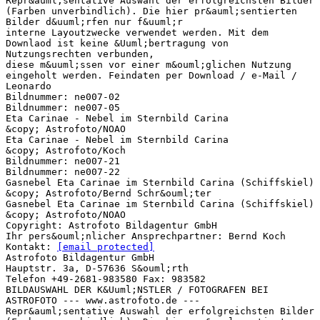
Repr&auml;sentative Auswahl der erfolgreichsten Bilder
(Farben unverbindlich). Die hier pr&auml;sentierten
Bilder d&uuml;rfen nur f&uuml;r
interne Layoutzwecke verwendet werden. Mit dem
Downlaod ist keine &Uuml;bertragung von
Nutzungsrechten verbunden,
diese m&uuml;ssen vor einer m&ouml;glichen Nutzung
eingeholt werden. Feindaten per Download / e-Mail /
Leonardo
Bildnummer: ne007-02
Bildnummer: ne007-05
Eta Carinae - Nebel im Sternbild Carina
&copy; Astrofoto/NOAO
Eta Carinae - Nebel im Sternbild Carina
&copy; Astrofoto/Koch
Bildnummer: ne007-21
Bildnummer: ne007-22
Gasnebel Eta Carinae im Sternbild Carina (Schiffskiel)
&copy; Astrofoto/Bernd Schr&ouml;ter
Gasnebel Eta Carinae im Sternbild Carina (Schiffskiel)
&copy; Astrofoto/NOAO
Copyright: Astrofoto Bildagentur GmbH
Ihr pers&ouml;nlicher Ansprechpartner: Bernd Koch
Kontakt:
[email protected]
Astrofoto Bildagentur GmbH
Hauptstr. 3a, D-57636 S&ouml;rth
Telefon +49-2681-983580 Fax: 983582
BILDAUSWAHL DER K&Uuml;NSTLER / FOTOGRAFEN BEI
ASTROFOTO --- www.astrofoto.de ---
Repr&auml;sentative Auswahl der erfolgreichsten Bilder