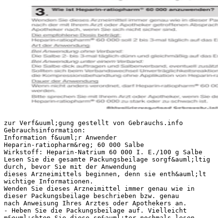
zur Verf&uuml;gung gestellt von Gebrauchs.info Gebrauchsinformation: Information f&uuml;r Anwender Heparin-ratiopharm&reg; 60 000 Salbe Wirkstoff: Heparin-Natrium 60 000 I. E./100 g Salbe Lesen Sie die gesamte Packungsbeilage sorgf&auml;ltig durch, bevor Sie mit der Anwendung dieses Arzneimittels beginnen, denn sie enth&auml;lt wichtige Informationen. Wenden Sie dieses Arzneimittel immer genau wie in dieser Packungsbeilage beschrieben bzw. genau nach Anweisung Ihres Arztes oder Apothekers an. - Heben Sie die Packungsbeilage auf. Vielleicht m&ouml;chten Sie diese sp&auml;ter nochmals lesen. - Fragen Sie Ihren Apotheker, wenn Sie weitere Informationen oder einen Rat ben&ouml;tigen. - Wenn Sie Nebenwirkungen bemerken, wenden Sie sich an Ihren Arzt oder Apotheker. Dies gilt auch f&uuml;r Nebenwirkungen, die nicht in dieser Packungsbeilage angegeben sind. Siehe Abschnitt 4. - Wenn Sie sich nach 10 Tagen nicht besser oder gar schlechter f&uuml;hlen, wenden Sie sich an Ihren Arzt. Was in dieser Packungsbeilage steht: 1. Was ist Heparin-ratiopharm&reg; 60 000 und wof&uuml;r wird es angewendet? 2. Was sollten Sie vor der Anwendung von Heparin-ratiopharm&reg; 60 000 beachten? 3. Wie ist Heparin-ratiopharm&reg; 60 000 anzuwenden? 4. Welche Nebenwirkungen sind m&ouml;glich? 5. Wie ist Heparin-ratiopharm&reg; 60 000 aufzubewahren? 6. Inhalt der Packung und weitere Informationen 1. Was ist Heparin-ratiopharm&reg; 60 000 und wof&uuml;r wird es angewendet? Heparin-ratiopharm&reg; 60 000 ist eine Salbe zur Verminderung von Schwellungen. Heparin-ratiopharm&reg; 60 000 wird angewendet zur unterst&uuml;tzenden Behandlung bei - akuten Schwellungszust&auml;nden nach stumpfen Verletzungen (Prellungen, Bluterg&uuml;ssen) - oberfl&auml;chlicher Venenentz&uuml;ndung, sofern diese nicht durch Kompression behandelt werden kann 2. Was sollten Sie vor der Anwendung von Heparin-ratiopharm&reg; 60 000 beachten? Heparin-ratiopharm&reg; 60 000 darf nicht angewendet werden - wenn Sie allergisch gegen Heparin oder einen der in Abschnitt 6. genannten sonstigen Bestandteile dieses Arzneimittels sind. - wenn bei Ihnen ein akuter oder aus der Vorgeschichte bekannter allergischer Abfall der Zahl der Blutpl&auml;ttchen (Thrombozytopenie Typ II) durch Heparin vorliegt. Besondere Vorsicht bei der Anwendung von Heparin-ratiopharm&reg; 60 000 ist erforderlich Heparin-ratiopharm&reg; 60 000 soll nicht auf offene Wunden und/oder n&auml;ssende Ekzeme aufgebracht werden. Beim Auftreten von neuen Symptomen, die auf eine Thrombose oder Lungenembolie hindeuten k&ouml;nnen, wie • Schwellung und W&auml;rmegef&uuml;hl im betroffenen K&ouml;rperteil, • ger&ouml;tete und gespannte Haut, eventuell Blauf&auml;rbung, • Spannungsgef&uuml;hl und Schmerzen in Fu&szlig;, Wade und Kniekehle (Linderung bei Hochlagerung), • pl&ouml;tzliche Luftnot, Brustschmerzen und Schw&auml;che/Kollaps, muss das Vorliegen einer Heparin-induzierten Thrombozytopenie Typ II ausgeschlossen und unverz&uuml;glich die Blutpl&auml;ttchenzahl (Thrombozytenzahl) kontrolliert werden. Wenden Sie Heparin-ratiopharm&reg; 60 000 nicht mehr an und unterrichten Sie unverz&uuml;glich Ihren Arzt. Anwendung von Heparin-ratiopharm&reg; 60 000 zusammen mit anderen Arzneimitteln Informieren Sie Ihren Arzt oder Apotheker, wenn Sie andere Arzneimittel einnehmen/anwenden, k&uuml;rzlich andere Arzneimittel eingenommen/angewendet haben oder beabsichtigen andere Arzneimittel einzunehmen/anzuwenden. Wechselwirkungen mit anderen Arzneimitteln sind bei &ouml;rtlicher (topischer) Anwendung nicht bekannt. Schwangerschaft und Stillzeit Bisherige Erfahrungen mit der Anwendung bei Schwangeren und Stillenden haben keine Anhaltspunkte f&uuml;r sch&auml;digende Wirkungen ergeben. Heparin ist nicht plazentag&auml;ngig und tritt nicht in die Muttermilch &uuml;ber. Verkehrst&uuml;chtigkeit und F&auml;higkeit zum Bedienen von Maschinen Es sind keine Auswirkungen auf die Verkehrst&uuml;chtigkeit und das Bedienen von Maschinen bekannt. Heparin-ratiopharm&reg; 60 000 enth&auml;lt Cetylalkohol und Kaliumsorbat. Cetylalkohol kann &ouml;rtlich begrenzt Hautreizungen (z. B. Kontaktdermatitis) hervorrufen. Kaliumsorbat kann &ouml;rtlich begrenzte Hautreizungen (z. B. Kontaktdermatitis) hervorrufen. 3. Wie ist Heparin-ratiopharm&reg; 60 000 anzuwenden? Wenden Sie dieses Arzneimittel immer genau wie in dieser Packungsbeilage beschrieben bzw. genau nach der mit Ihrem Arzt oder Apotheker getroffenen Absprache an. Fragen Sie bei Ihrem Arzt oder Apotheker nach, wenn Sie sich nicht sicher sind. Die empfohlene Dosis betr&auml;gt: Heparin-ratiopharm&reg; 60 000 soll 2 bis 3-mal t&auml;glich auf das Erkrankungsgebiet aufgetragen werden. Art der Anwendung Bei Anwendung ohne Verband: Die Salbe 2- bis 3-mal t&auml;glich d&uuml;nn und gleichm&auml;&szlig;ig auf das Erkrankungsgebiet auftragen. Bei Anwendung unter einem Verband: Die Salbe dick auftragen und Salbenverband, eventuell zus&auml;tzlich eine elastische Binde, anlegen. Sollten sich beim Verbandswechsel Unvertr&auml;glichkeitsreaktionen zeigen, ist das Pr&auml;parat abzusetzen und die Kompressionsbehandlung ohne Applikation von Heparin-ratiopharm&reg; 60 000 vorzunehmen. Dauer der Anwendung Wenn nicht anders verordnet, darf Heparin-ratiopharm&reg; 60 000 nicht l&auml;nger als 10 Tage angewendet werden. Bitte sprechen Sie mit Ihrem Arzt oder Apotheker, wenn Sie den Eindruck haben, dass die Wirkung von Heparin-ratiopharm&reg; 60 000 zu stark oder zu schwach ist. Aktualisierungsstand Gebrauchs.info September 2015 zur Verf&uuml;gung gestellt von Gebrauchs.info Wenn Sie eine gr&ouml;&szlig;ere Menge Heparin-ratiopharm&reg; 60 000 angewendet haben, als Sie sollten Bei bestimmungsgem&auml;&szlig;er Anwendung sind keine &Uuml;berdosierungserscheinungen bekannt. Wenn Sie weitere Fragen zur Anwendung des Arzneimittels haben, wenden Sie sich an Ihren Arzt oder Apotheker. 4. Welche Nebenwirkungen sind m&ouml;glich? Wie alle Arzneimittel kann auch dieses Arzneimittel Nebenwirkungen haben, die aber nicht bei jedem auftreten m&uuml;ssen. Bei der Bewertung von Nebenwirkungen werden folgende H&auml;ufigkeitsangaben zugrunde gelegt: sehr h&auml;ufig h&auml;ufig gelegentlich selten sehr selten nicht bekannt mehr als 1 Behandelter von 10 1 bis 10 Behandelte von 100 1 bis 10 Behandelte von 1.000 1 bis 10 Behandelte von 10.000 weniger als 1 Behandelter von 10.000 H&auml;ufigkeit auf Grundlage der verf&uuml;gbaren Daten nicht absch&auml;tzbar Erkrankungen des Blutes und des Lymphsystems Nicht bekannt: Ein Auftreten von Heparin-induzierter, antik&ouml;rpervermittelter Thrombozytopenie Typ II (HIT Typ II) (Verminderung der Zahl der Blutpl&auml;ttchen (Thrombozytenzahl) &lt; 100.000/μl oder ein schneller Abfall der Blutpl&auml;ttchenzahl auf &lt; 50 % des Ausgangswertes, mit arteriellen und ven&ouml;sen Thrombosen oder Embolien), ist bei Anwendung auf der Haut bisher nicht berichtet worden. Da aber die Aufnahme von Heparin durch die gesunde Haut beschrieben wurde, kann dieses Risiko nicht mit Sicherheit ausgeschlossen werden. Eine erh&ouml;hte Aufmerksamkeit ist daher angezeigt (siehe Abschnitt 2). Aus der Anwendung von Heparin, das als Spritze verabreicht wird, ist bekannt, dass bei Patienten ohne vorbestehende &Uuml;berempfindlichkeit gegen Heparin der Abfall der Zahl der Blutpl&auml;ttchen in der Regel 6 – 14 Tage nach Behandlungsbeginn eintritt. Bei Patienten mit &Uuml;berempfindlichkeit gegen Heparin tritt dieser Abfall unter Umst&auml;nden innerhalb von Stunden auf. Wenn Sie Symptome bemerken, die auf eine Thrombose oder Lungenembolie hindeuten k&ouml;nnten, informieren Sie bitte sofort Ihren Arzt. Bitte beachten Sie hierzu auch Abschnitt 2 „Besondere Vorsicht bei der Anwendung von Heparin-ratiopharm&reg; 60 000 ist erforderlich.“ Erkrankungen der Haut und des Unterhautzellgewebes Allergische Reaktionen auf Heparin bei Anwendung auf der Haut sind sehr selten. Jedoch k&ouml;nnen in Einzelf&auml;llen allergische Reaktionen wie R&ouml;tung der Haut und Juckreiz auftreten, die nach Absetzen des Pr&auml;parates in der Regel rasch verschwinden. Bei &Uuml;berempfindlichkeit gegen Cetylalkohol oder Kaliumsorbat k&ouml;nnen allergische Reaktionen an der Haut (z. B. Kontaktdermatitis), die sich durch R&ouml;tung, Nesselsucht und Juckreiz &auml;u&szlig;ern k&ouml;nnen, auftreten. Heparin-ratiopharm&reg; 60 000 sollte bei Auftreten von allergischen Hautreaktionen abgesetzt werden. Bitte informieren Sie hier&uuml;ber Ihren Arzt. Meldung von Nebenwirkungen Wenn Sie Nebenwirkungen bemerken, wenden Sie sich an Ihren Arzt oder Apotheker. Dies gilt auch f&uuml;r Nebenwirkungen, die nicht in dieser Packungsbeilage angegeben sind. Sie k&ouml;nnen Nebenwirkungen auch direkt dem Bundesinstitut f&uuml;r Arzneimittel und Medizinprodukte, Abt. Pharmakovigilanz, Kurt-Georg-Kiesinger-Allee 3, D-53175 Bonn, Website: www.bfarm.de anzeigen. Indem Sie Nebenwirkungen melden, k&ouml;nnen Sie dazu beitragen, dass mehr Informationen &uuml;ber die Sicherheit dieses Arzneimittels zur Verf&uuml;gung gestellt werden. 5. Wie ist Heparin-ratiopharm&reg; 60 000 aufzubewahren? Bewahren Sie dieses Arzneimittel f&uuml;r Kinder unzug&auml;nglich auf. Sie d&uuml;rfen dieses Arzneimittel nach dem auf der Faltschachtel und der Tube nach „Verwendbar bis“ angegebenen Verfalldatum nicht mehr verwenden. Das Verfalldatum bezieht sich auf den letzten Tag des angegebenen Monats. Nicht &uuml;ber 25 &deg;C lagern. Haltbarkeit nach Anbruch der Tube: 1 Jahr 6. Inhalt der Packung und weitere Informationen Was Heparin-ratiopharm&reg; 60 000 enth&auml;lt Der Wirkstoff ist Heparin-Natrium. 100 g Salbe enthalten 60 000 I. E. entspr. 0,386 g (0,273 – 0,500 g) Heparin-Natrium (aus Schweinedarmmukosa) Aktivit&auml;t: mind. 120 I. E./mg. Die sonstigen Bestandteile sind: Glycerol(mono/di/tri)-alkanoat(C12-C18), Glycerol(mono/di)(palmitat/stearat)-Natriumstearat (95:5), Cetylalkohol (Ph. Eur.), Wei&szlig;es Vaselin, Parf&uuml;m&ouml;l, Dexpanthenol, Kaliumsorbat (Ph. Eur.), Salzs&auml;