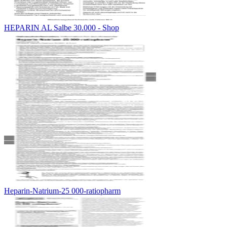
HEPARIN AL Salbe 30.000 - Shop
Heparin-Natrium-25 000-ratiopharm