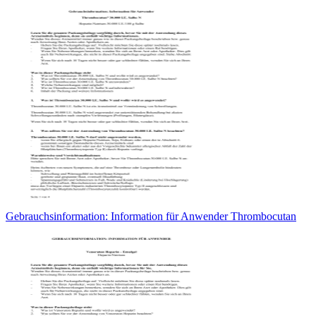
Gebrauchsinformation: Information für Anwender Thrombocutan