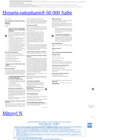
Heparin-ratiopharm® 60 000 Salbe
Mitosyl N