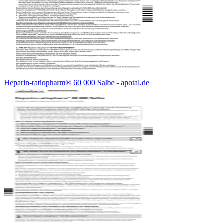
Heparin-ratiopharm® 60 000 Salbe - apotal.de