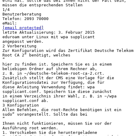
eth1 hat. Sollte das bei Ihnen nicht der Fall sein,
müssen die entsprechenden Stellen
1/4
Benutzerberatung
Telefon: 2093 70000
[email protected]
letzte Aktualisierung: 3. Februar 2015
eduroam unter Linux mit wpa supplicant
angepasst werden.
2 Vorbereitung
Zur Konfiguration wird das Zertifikat Deutsche Telekom
Root CA 2“ benötigt, welches
”
hier zu finden ist. Speichern Sie es in einem
beliebigen Ordner auf ihrem Rechner ab,
z. B. in ∼/deutsche-telekom-root-ca-2.crt.
Zusätzlich stellt der CMS eine Vorlage für die
Konfigurationsdatei zur Verfügung, die für
diese Anleitung Verwendung findet: wpa
supplicant.conf. Speichern Sie diese zunächst
in einem Verzeichnis ihrer Wahl, z. B. in ∼/wpa
supplicant.conf ab.
3 Konfiguration
Allen Befehlen, die root-Rechte benötigen ist ein
sudo“ vorangestellt. Sollte das bei
”
Ihnen nicht funktionieren, müssen Sie vor der
Ausführung root werden.
1. Verschieben Sie die heruntergeladene