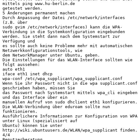
mittels ping www.hu-berlin.de
getestet werden.
5 Änderungen permanent machen
Durch Anpassung der Datei /etc/network/interfaces
(z.B. über
sudo gvim /etc/network/interfaces) kann die WPA-
Verbindung in die Systemkonfiguration eingebunden
werden. Sie steht dann nach dem Systemstart zur
Verfügung und
es sollte auch keine Probleme mehr mit automatischen
Netzwerkkonfigurationstools, wie
dem NetworkManager unter Ubuntu, geben.
Die Einstellungen für das WLAN-Interface sollten wie
folgt aussehen:
auto eth1
iface eth1 inet dhcp
wpa-conf /etc/wpa_supplicant/wpa_supplicant.conf
Wenn Sie ihr Passwort nicht in die wpa supplicant.conf
geschrieben haben, müssen Sie
das Passwort nach Systemstart mittels wpa_cli eingeben
und das Interface über ein
manuellen Aufruf von sudo dhclient eth1 konfigurieren.
Die WLAN-Verbindung über eduroam sollte nun
funktionieren.
Ausführlichere Informationen zur Konfiguration von WPA
unter Linux (spezialisiert auf
Ubuntu) können Sie unter
http://wiki.ubuntuusers.de/WLAN/wpa_supplicant finden.
4/4
Benutzerberatung