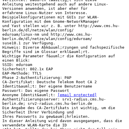
Anleitung weitestgehend auch auf andere Linux-
Versionen anwenden, ist aber eher für
erfahrene Linux-Nutzer von Interesse.
Beispielkonfigurationen mit GUIs zur WLAN-
Konfiguration mit dem Gnome-NetworkManager
und Yast stellen wir z. B. unter http://www.cms.hu-
berlin.de/dl/netze/wlan/config/
eduroam/linux-nm und http://www.cms.hu-
berlin.de/dl/netze/wlan/config/eduroam/
suse10.1 zur Verfügung.
Hinweis: Diverse Abk&uuml;rzungen und fachspezifische
Begriffe sind im Glossar erkl&auml;rt.
Wichtige Parameter f&uuml;r die Konfiguration auf
einen Blick:
SSID: eduroam
Sicherheit: 802.1x EAP
EAP-Methode: TTLS
Phase 2-Authentifizierung: PAP
CA-Zertifikat: Deutsche Telekom Root CA 2
Identit&auml;t: Der eigene Benutzername
Passwort: Das eigene Passwort
Anonyme Identit&auml;t:
[email protected]
Authentifizierungsserver: srv1-radius.cms.hu-
berlin.de; srv2-radius.cms.hu-berlin.de
Die Angabe des CA-Zertifikats ist wichtig, um die
Sicherheit Ihrer Verbindung und
Ihres Passworts zu gew&auml;hrleisten.
In dieser Anleitung wird davon ausgegangen, dass die
verwendete WLAN-Karte die ID