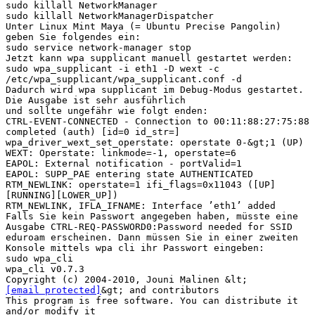
sudo killall NetworkManager
sudo killall NetworkManagerDispatcher
Unter Linux Mint Maya (= Ubuntu Precise Pangolin)
geben Sie folgendes ein:
sudo service network-manager stop
Jetzt kann wpa supplicant manuell gestartet werden:
sudo wpa_supplicant -i eth1 -D wext -c
/etc/wpa_supplicant/wpa_supplicant.conf -d
Dadurch wird wpa supplicant im Debug-Modus gestartet.
Die Ausgabe ist sehr ausführlich
und sollte ungefähr wie folgt enden:
CTRL-EVENT-CONNECTED - Connection to 00:11:88:27:75:88
completed (auth) [id=0 id_str=]
wpa_driver_wext_set_operstate: operstate 0-&gt;1 (UP)
WEXT: Operstate: linkmode=-1, operstate=6
EAPOL: External notification - portValid=1
EAPOL: SUPP_PAE entering state AUTHENTICATED
RTM_NEWLINK: operstate=1 ifi_flags=0x11043 ([UP]
[RUNNING][LOWER_UP])
RTM_NEWLINK, IFLA_IFNAME: Interface ’eth1’ added
Falls Sie kein Passwort angegeben haben, müsste eine
Ausgabe CTRL-REQ-PASSWORD0:Password needed for SSID
eduroam erscheinen. Dann müssen Sie in einer zweiten
Konsole mittels wpa cli ihr Passwort eingeben:
sudo wpa_cli
wpa_cli v0.7.3
Copyright (c) 2004-2010, Jouni Malinen &lt;
[email protected]
&gt; and contributors
This program is free software. You can distribute it
and/or modify it