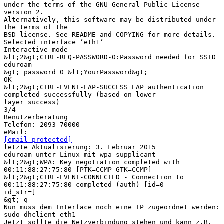
under the terms of the GNU General Public License
version 2.
Alternatively, this software may be distributed under
the terms of the
BSD license. See README and COPYING for more details.
Selected interface ’eth1’
Interactive mode
&lt;2&gt;CTRL-REQ-PASSWORD-0:Password needed for SSID
eduroam
&gt; password 0 &lt;YourPassword&gt;
OK
&lt;2&gt;CTRL-EVENT-EAP-SUCCESS EAP authentication
completed successfully (based on lower
layer success)
3/4
Benutzerberatung
Telefon: 2093 70000
[email protected]
letzte Aktualisierung: 3. Februar 2015
eduroam unter Linux mit wpa supplicant
&lt;2&gt;WPA: Key negotiation completed with
00:11:88:27:75:80 [PTK=CCMP GTK=CCMP]
&lt;2&gt;CTRL-EVENT-CONNECTED - Connection to
00:11:88:27:75:80 completed (auth) [id=0
id_str=]
&gt; q
Nun muss dem Interface noch eine IP zugeordnet werden:
sudo dhclient eth1
Jetzt sollte die Netzverbindung stehen und kann z.B.