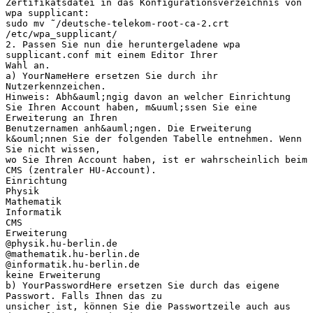
Zertifikatsdatei in das Konfigurationsverzeichnis von
wpa supplicant:
sudo mv ˜/deutsche-telekom-root-ca-2.crt
/etc/wpa_supplicant/
2. Passen Sie nun die heruntergeladene wpa
supplicant.conf mit einem Editor Ihrer
Wahl an.
a) YourNameHere ersetzen Sie durch ihr
Nutzerkennzeichen.
Hinweis: Abh&auml;ngig davon an welcher Einrichtung
Sie Ihren Account haben, m&uuml;ssen Sie eine
Erweiterung an Ihren
Benutzernamen anh&auml;ngen. Die Erweiterung
k&ouml;nnen Sie der folgenden Tabelle entnehmen. Wenn
Sie nicht wissen,
wo Sie Ihren Account haben, ist er wahrscheinlich beim
CMS (zentraler HU-Account).
Einrichtung
Physik
Mathematik
Informatik
CMS
Erweiterung
@physik.hu-berlin.de
@mathematik.hu-berlin.de
@informatik.hu-berlin.de
keine Erweiterung
b) YourPasswordHere ersetzen Sie durch das eigene
Passwort. Falls Ihnen das zu
unsicher ist, können Sie die Passwortzeile auch aus