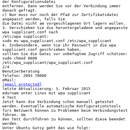
der Konfigurationsdatei
entfernen. Dann werden Sie vor der Verbindung immer
danach gefragt.
c) Nun muss nur noch der Pfad zur Zertifikatsdatei
angepasst werden, falls Sie
die Datei nicht am vorgeschlagenen Ort lagern wollen.
3. Verschieben Sie die heruntergeladene und angepasste
wpa supplicant.conf nach
/etc/wpa supplicant:
sudo mv wpa_supplicant.conf /etc/wpa_supplicant
4. Insbesondere, wenn Sie ihr Passwort in die wpa
supplicant.conf geschrieben haben,
sollten Sie die Datei vor unbefugtem Zugriff schützen:
sudo chmod 0600
/etc/wpa_supplicant/wpa_supplicant.conf
2/4
Benutzerberatung
Telefon: 2093 70000
[email protected]
letzte Aktualisierung: 3. Februar 2015
eduroam unter Linux mit wpa supplicant
4 Test
Jetzt kann die Verbindung schon manuell getestet
werden. Eventuelle automatische Konfigurationstools
fürs Netzwerk können zu Problemen beim Verbindungstest
führen. Um
den Test durchführen zu können, sollten diese beendet
werden.
Unter Ubuntu Gutsy geht das wie folgt: