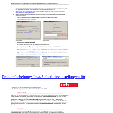
Problembehebung: Java-Sicherheitseinstellungen für