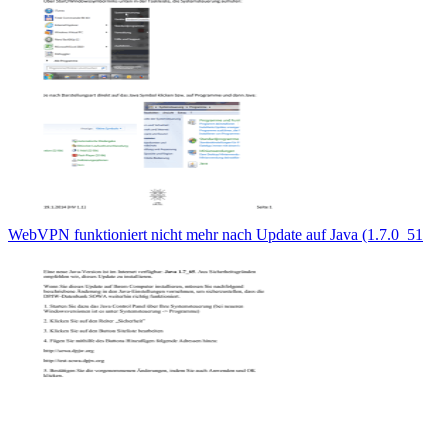
WebVPN funktioniert nicht mehr nach Update auf Java (1.7.0_51