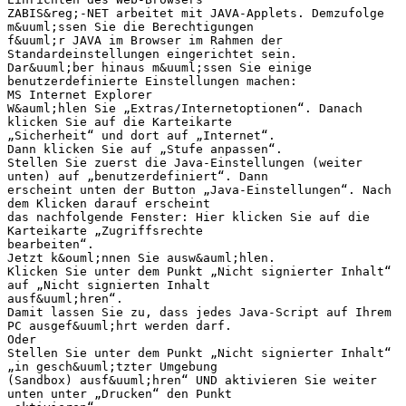
ZABIS&reg;-NET arbeitet mit JAVA-Applets. Demzufolge
m&uuml;ssen Sie die Berechtigungen
f&uuml;r JAVA im Browser im Rahmen der
Standardeinstellungen eingerichtet sein.
Dar&uuml;ber hinaus m&uuml;ssen Sie einige
benutzerdefinierte Einstellungen machen:
MS Internet Explorer
W&auml;hlen Sie „Extras/Internetoptionen“. Danach
klicken Sie auf die Karteikarte
„Sicherheit“ und dort auf „Internet“.
Dann klicken Sie auf „Stufe anpassen“.
Stellen Sie zuerst die Java-Einstellungen (weiter
unten) auf „benutzerdefiniert“. Dann
erscheint unten der Button „Java-Einstellungen“. Nach
dem Klicken darauf erscheint
das nachfolgende Fenster: Hier klicken Sie auf die
Karteikarte „Zugriffsrechte
bearbeiten“.
Jetzt k&ouml;nnen Sie ausw&auml;hlen.
Klicken Sie unter dem Punkt „Nicht signierter Inhalt“
auf „Nicht signierten Inhalt
ausf&uuml;hren“.
Damit lassen Sie zu, dass jedes Java-Script auf Ihrem
PC ausgef&uuml;hrt werden darf.
Oder
Stellen Sie unter dem Punkt „Nicht signierter Inhalt“
„in gesch&uuml;tzter Umgebung
(Sandbox) ausf&uuml;hren“ UND aktivieren Sie weiter
unten unter „Drucken“ den Punkt