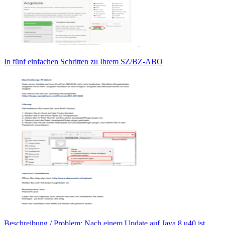
In fünf einfachen Schritten zu Ihrem SZ/BZ-ABO
Beschreibung / Problem: Nach einem Update auf Java 8 u40 ist