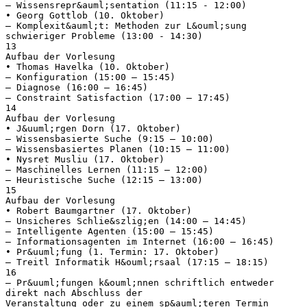
– Wissensrepr&auml;sentation (11:15 - 12:00)
• Georg Gottlob (10. Oktober)
– Komplexit&auml;t: Methoden zur L&ouml;sung
schwieriger Probleme (13:00 - 14:30)
13
Aufbau der Vorlesung
• Thomas Havelka (10. Oktober)
– Konfiguration (15:00 – 15:45)
– Diagnose (16:00 – 16:45)
– Constraint Satisfaction (17:00 – 17:45)
14
Aufbau der Vorlesung
• J&uuml;rgen Dorn (17. Oktober)
– Wissensbasierte Suche (9:15 – 10:00)
– Wissensbasiertes Planen (10:15 – 11:00)
• Nysret Musliu (17. Oktober)
– Maschinelles Lernen (11:15 – 12:00)
– Heuristische Suche (12:15 – 13:00)
15
Aufbau der Vorlesung
• Robert Baumgartner (17. Oktober)
– Unsicheres Schlie&szlig;en (14:00 – 14:45)
– Intelligente Agenten (15:00 – 15:45)
– Informationsagenten im Internet (16:00 – 16:45)
• Pr&uuml;fung (1. Termin: 17. Oktober)
– Treitl Informatik H&ouml;rsaal (17:15 – 18:15)
16
– Pr&uuml;fungen k&ouml;nnen schriftlich entweder
direkt nach Abschluss der
Veranstaltung oder zu einem sp&auml;teren Termin