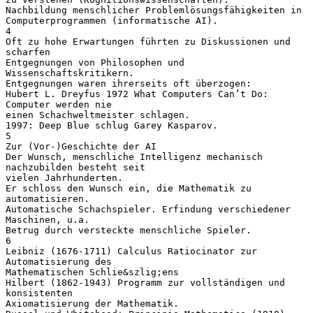
Nachbildung menschlicher Problemlösungsfähigkeiten in
Computerprogrammen (informatische AI).
4
Oft zu hohe Erwartungen führten zu Diskussionen und
scharfen
Entgegnungen von Philosophen und
Wissenschaftskritikern.
Entgegnungen waren ihrerseits oft überzogen:
Hubert L. Dreyfus 1972 What Computers Can’t Do:
Computer werden nie
einen Schachweltmeister schlagen.
1997: Deep Blue schlug Garey Kasparov.
5
Zur (Vor-)Geschichte der AI
Der Wunsch, menschliche Intelligenz mechanisch
nachzubilden besteht seit
vielen Jahrhunderten.
Er schloss den Wunsch ein, die Mathematik zu
automatisieren.
Automatische Schachspieler. Erfindung verschiedener
Maschinen, u.a.
Betrug durch versteckte menschliche Spieler.
6
Leibniz (1676-1711) Calculus Ratiocinator zur
Automatisierung des
Mathematischen Schlie&szlig;ens
Hilbert (1862-1943) Programm zur vollständigen und
konsistenten
Axiomatisierung der Mathematik.