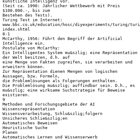
künstliche Intelligenz vor.
(Seit ca. 1990: Jährlicher Wettbewerb mit Preis
$100.000.-, bis zum
Bestehen des Tests).
Turing Test im Internet:
www.bbc.co.uk/education/hosc/diyexperiments/turing/turi
index.shtml
8-1
McCarthy, 1956: Führt den Begriff der Artificial
Intelligence ein.
Postulate von McCarthy:
Ein Intelligentes System mu&szlig; eine Repräsentation
der Welt besitzen, d.h. auf
eine Menge von Fakten zugreifen, sie verarbeiten und
erweitern können.
Zur Repräsentation dienen Mengen von logischen
Aussagen, bzw. Formeln,
die Problemlösungen als Folgerungen enthalten.
Die Problemlösung mu&szlig; auffindbar sein. D.h., es
mu&szlig; eine wirksame Suchstrategie für Beweise
existieren.
9
Methoden und Forschungsgebiete der AI
Wissensrepräsentation
Wissensverarbeitung, Schlu&szlig;folgern
Unsicheres Schlie&szlig;en
Automatisches Beweisen
Heuristische Suche
Planen
Automatisches Lernen und Wissenserwerb