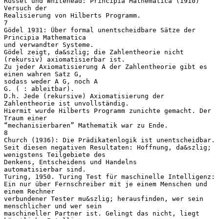
Russel und Whitehead: Principia Mathematica (1910)
Versuch der
Realisierung von Hilberts Programm.
7
Gödel 1931: Über formal unentscheidbare Sätze der
Principia Mathematica
und verwandter Systeme.
Gödel zeigt, da&szlig; die Zahlentheorie nicht
(rekursiv) axiomatisierbar ist.
Zu jeder Axiomatisierung A der Zahlentheorie gibt es
einen wahren Satz G,
sodass weder A G, noch A
G. ( : ableitbar).
D.h. Jede (rekursive) Axiomatisierung der
Zahlentheorie ist unvollständig.
Hiermit wurde Hilberts Programm zunichte gemacht. Der
Traum einer
“mechanisierbaren” Mathematik war zu Ende.
8
Church (1936): Die Prädikatenlogik ist unentscheidbar.
Seit diesen negativen Resultaten: Hoffnung, da&szlig;
wenigstens Teilgebiete des
Denkens, Entscheidens und Handelns
automatisierbar sind.
Turing, 1950. Turing Test für maschinelle Intelligenz:
Ein nur über Fernschreiber mit je einem Menschen und
einem Rechner
verbundener Tester mu&szlig; herausfinden, wer sein
menschlicher und wer sein
maschineller Partner ist. Gelingt das nicht, liegt