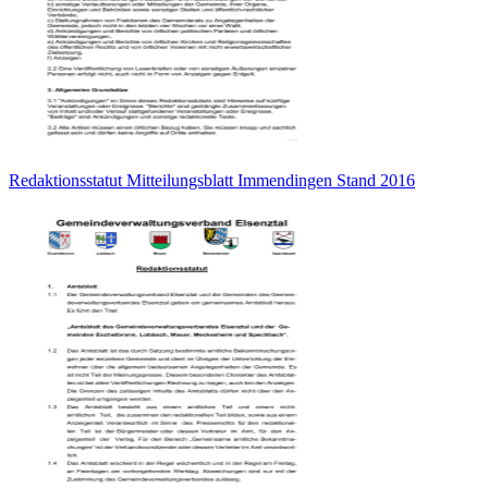
Redaktionsstatut Mitteilungsblatt Immendingen Stand 2016