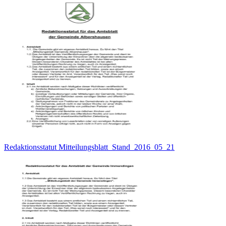
Redaktionsstatut Mitteilungsblatt_Stand_2016_05_21