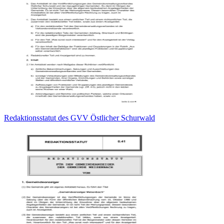
Redaktionsstatut des GVV Östlicher Schurwald