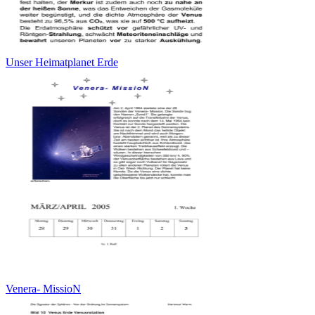
Unser Heimatplanet Erde
Venera- MissioN