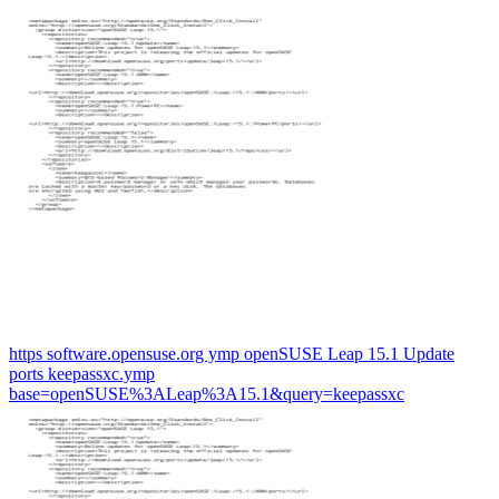
https software.opensuse.org ymp openSUSE Leap 15.1 Update
ports keepassxc.ymp
base=openSUSE%3ALeap%3A15.1&query=keepassxc