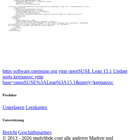
https software.opensuse.org ymp openSUSE Leap 15.1 Update
ports keepassxc.ymp
base=openSUSE%3ALeap%3A15.1&query=keepassxc
Produkte
Unterlagen
Lernkarten
Unterstützung
Bericht
Geschäftspartnes
© 2013 - 2026 studylibde.com alle anderen Marken und