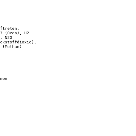
ftreten.
3 (Ozon), H2
, N2O
ckstoffdioxid),
 (Methan)
men