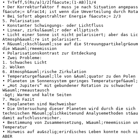
• T=Teff,S(Rs/a)1/2[f&acute;(1-AB)]1/4
• Der Korrekturfaktor f muss je nach Situation angepass
f&acute;= &frac14; ist wenn die Umverteilung durch Rota
• Bei Sofort abgestrahlter Energie f&acute;= 2/3
5. Polarisation
• Konstanter Schwingungs- oder Lichtfluss
• Linear, zirkul&auml;r oder elliptisch
• Licht einer Sonne ist nicht polarisiert; aber das Lic
Atmosph&auml;re ist polarisiert.
• R&uuml;ckschl&uuml;sse auf die Streuungpartikelgr&oum
die W&auml;rmeemission
• Polarisationskontrast zur Entdeckung
• Zwei Probleme:
1. Schwaches Licht
2. Wolken
6. Atmosph&auml;rische Zirkulation
• Temperaturgef&auml;lle von &Auml;quator zu den Polen 
• Planeten im Sonnensystem geringes Temperaturgef&auml;
• „Hot Jupiters“ mit gebundener Rotation zu schwacher
W&auml;rmeaustausch
-&gt; Warme und kalte Seiten
7. Mein Fazit
• Exoplaneten sind Nachweisbar
• Die Untersuchung dieser Planeten wird durch die sich 
technischen M&ouml;glichkeitenund Analysemethoden st&au
damit aufschlussreicher.
• Bestimmung von Zusammensetzung, W&auml;rmeemission un
Temperatur
• Hinweis auf au&szlig;erirdisches Leben konnte noch n
ABER