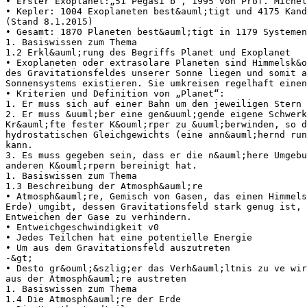
• Erster Exoplanet:„51 Pegasi b“, 1995 von Prof. Michel
• Kepler: 1004 Exoplaneten best&auml;tigt und 4175 Kand
(Stand 8.1.2015)
• Gesamt: 1870 Planeten best&auml;tigt in 1179 Systemen
1. Basiswissen zum Thema
1.2 Erkl&auml;rung des Begriffs Planet und Exoplanet
• Exoplaneten oder extrasolare Planeten sind Himmelsk&o
des Gravitationsfeldes unserer Sonne liegen und somit a
Sonnensystems existieren. Sie umkreisen regelhaft einen
• Kriterien und Definition von „Planet“:
1. Er muss sich auf einer Bahn um den jeweiligen Stern 
2. Er muss &uuml;ber eine gen&uuml;gende eigene Schwerk
Kr&auml;fte fester K&ouml;rper zu &uuml;berwinden, so d
hydrostatischen Gleichgewichts (eine ann&auml;hernd run
kann.
3. Es muss gegeben sein, dass er die n&auml;here Umgebu
anderen K&ouml;rpern bereinigt hat.
1. Basiswissen zum Thema
1.3 Beschreibung der Atmosph&auml;re
• Atmosph&auml;re, Gemisch von Gasen, das einen Himmel
Erde) umgibt, dessen Gravitationsfeld stark genug ist, 
Entweichen der Gase zu verhindern.
• Entweichgeschwindigkeit v0
• Jedes Teilchen hat eine potentielle Energie
• Um aus dem Gravitationsfeld auszutreten
-&gt;
• Desto gr&ouml;&szlig;er das Verh&auml;ltnis zu ve wi
aus der Atmosph&auml;re austreten
1. Basiswissen zum Thema
1.4 Die Atmosph&auml;re der Erde