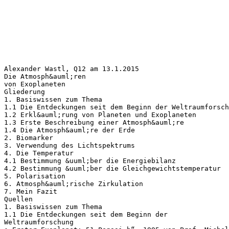
Alexander Wastl, Q12 am 13.1.2015
Die Atmosph&auml;ren
von Exoplaneten
Gliederung
1. Basiswissen zum Thema
1.1 Die Entdeckungen seit dem Beginn der Weltraumforsch
1.2 Erkl&auml;rung von Planeten und Exoplaneten
1.3 Erste Beschreibung einer Atmosph&auml;re
1.4 Die Atmosph&auml;re der Erde
2. Biomarker
3. Verwendung des Lichtspektrums
4. Die Temperatur
4.1 Bestimmung &uuml;ber die Energiebilanz
4.2 Bestimmung &uuml;ber die Gleichgewichtstemperatur
5. Polarisation
6. Atmosph&auml;rische Zirkulation
7. Mein Fazit
Quellen
1. Basiswissen zum Thema
1.1 Die Entdeckungen seit dem Beginn der
Weltraumforschung