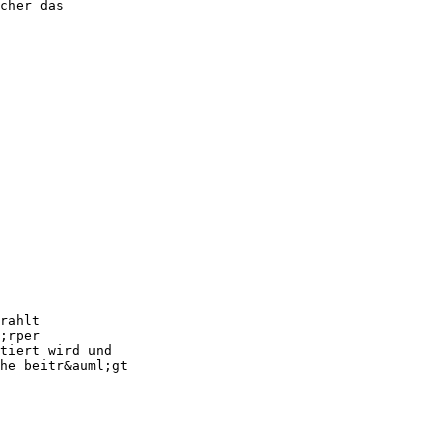
cher das
rahlt
;rper
tiert wird und
he beitr&auml;gt