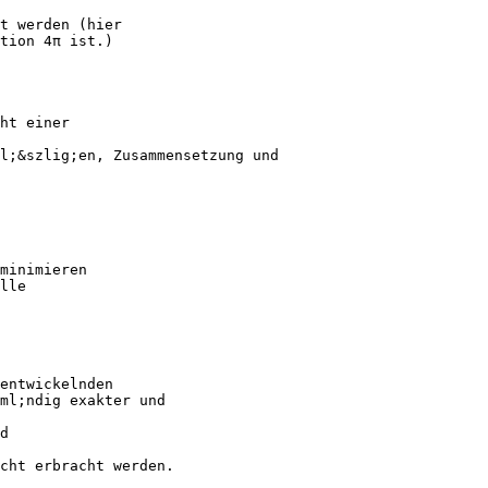
t werden (hier
tion 4π ist.)
ht einer
l;&szlig;en, Zusammensetzung und
minimieren
lle
entwickelnden
ml;ndig exakter und
d
icht erbracht werden.