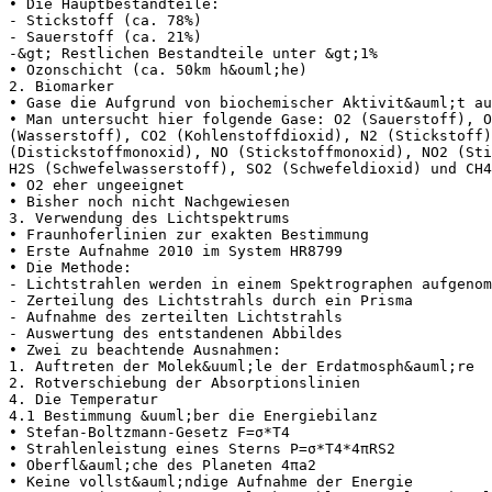
• Die Hauptbestandteile:
- Stickstoff (ca. 78%)
- Sauerstoff (ca. 21%)
-&gt; Restlichen Bestandteile unter &gt;1%
• Ozonschicht (ca. 50km h&ouml;he)
2. Biomarker
• Gase die Aufgrund von biochemischer Aktivit&auml;t au
• Man untersucht hier folgende Gase: O2 (Sauerstoff), O
(Wasserstoff), CO2 (Kohlenstoffdioxid), N2 (Stickstoff)
(Distickstoffmonoxid), NO (Stickstoffmonoxid), NO2 (Sti
H2S (Schwefelwasserstoff), SO2 (Schwefeldioxid) und CH4
• O2 eher ungeeignet
• Bisher noch nicht Nachgewiesen
3. Verwendung des Lichtspektrums
• Fraunhoferlinien zur exakten Bestimmung
• Erste Aufnahme 2010 im System HR8799
• Die Methode:
- Lichtstrahlen werden in einem Spektrographen aufgenom
- Zerteilung des Lichtstrahls durch ein Prisma
- Aufnahme des zerteilten Lichtstrahls
- Auswertung des entstandenen Abbildes
• Zwei zu beachtende Ausnahmen:
1. Auftreten der Molek&uuml;le der Erdatmosph&auml;re
2. Rotverschiebung der Absorptionslinien
4. Die Temperatur
4.1 Bestimmung &uuml;ber die Energiebilanz
• Stefan-Boltzmann-Gesetz F=σ*T4
• Strahlenleistung eines Sterns Ρ=σ*T4*4πRS2
• Oberfl&auml;che des Planeten 4πa2
• Keine vollst&auml;ndige Aufnahme der Energie