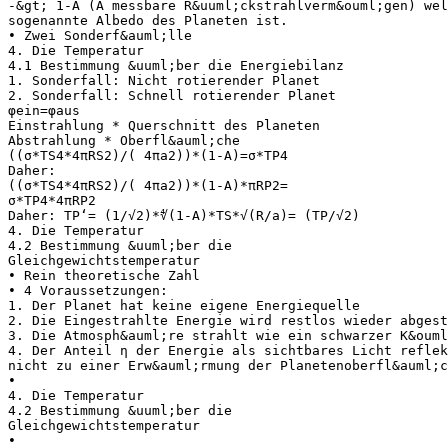
-&gt; 1-A (A messbare R&uuml;ckstrahlverm&ouml;gen) wel
sogenannte Albedo des Planeten ist.
• Zwei Sonderf&auml;lle
4. Die Temperatur
4.1 Bestimmung &uuml;ber die Energiebilanz
1. Sonderfall: Nicht rotierender Planet
2. Sonderfall: Schnell rotierender Planet
φein=φaus
Einstrahlung * Querschnitt des Planeten
Abstrahlung * Oberfl&auml;che
((σ*TS4*4πRS2)/( 4πa2))*(1-A)=σ*TP4
Daher:
((σ*TS4*4πRS2)/( 4πa2))*(1-A)*πRP2=
σ*TP4*4πRP2
Daher: TP‘= (1/√2)*∜(1-A)*TS*√(R/a)= (TP/√2)
4. Die Temperatur
4.2 Bestimmung &uuml;ber die
Gleichgewichtstemperatur
• Rein theoretische Zahl
• 4 Voraussetzungen:
1. Der Planet hat keine eigene Energiequelle
2. Die Eingestrahlte Energie wird restlos wieder abgest
3. Die Atmosph&auml;re strahlt wie ein schwarzer K&ouml
4. Der Anteil η der Energie als sichtbares Licht reflek
nicht zu einer Erw&auml;rmung der Planetenoberfl&auml;c
•
4. Die Temperatur
4.2 Bestimmung &uuml;ber die
Gleichgewichtstemperatur
•