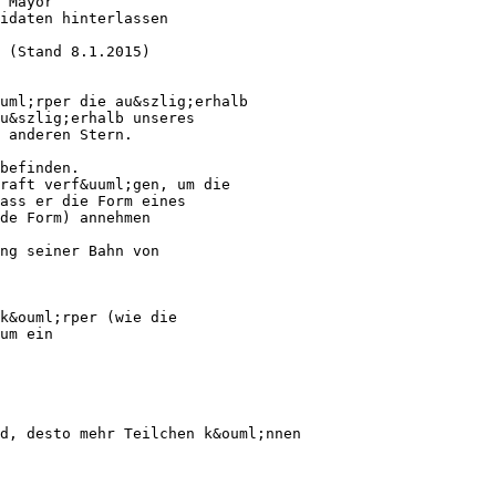
 Mayor
idaten hinterlassen
 (Stand 8.1.2015)
uml;rper die au&szlig;erhalb
u&szlig;erhalb unseres
 anderen Stern.
befinden.
raft verf&uuml;gen, um die
ass er die Form eines
de Form) annehmen
ng seiner Bahn von
sk&ouml;rper (wie die
um ein
rd, desto mehr Teilchen k&ouml;nnen