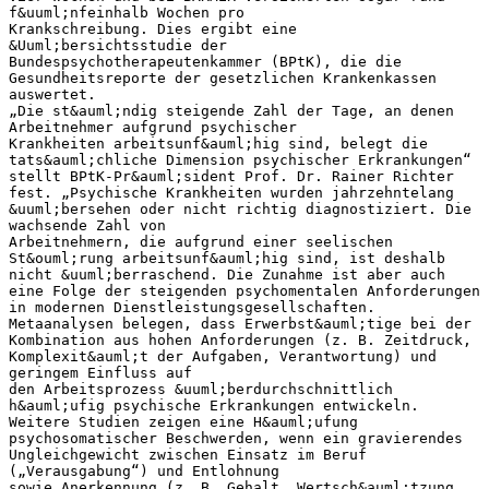
f&uuml;nfeinhalb Wochen pro
Krankschreibung. Dies ergibt eine
&Uuml;bersichtsstudie der
Bundespsychotherapeutenkammer (BPtK), die die
Gesundheitsreporte der gesetzlichen Krankenkassen
auswertet.
„Die st&auml;ndig steigende Zahl der Tage, an denen
Arbeitnehmer aufgrund psychischer
Krankheiten arbeitsunf&auml;hig sind, belegt die
tats&auml;chliche Dimension psychischer Erkrankungen“
stellt BPtK-Pr&auml;sident Prof. Dr. Rainer Richter
fest. „Psychische Krankheiten wurden jahrzehntelang
&uuml;bersehen oder nicht richtig diagnostiziert. Die
wachsende Zahl von
Arbeitnehmern, die aufgrund einer seelischen
St&ouml;rung arbeitsunf&auml;hig sind, ist deshalb
nicht &uuml;berraschend. Die Zunahme ist aber auch
eine Folge der steigenden psychomentalen Anforderungen
in modernen Dienstleistungsgesellschaften.
Metaanalysen belegen, dass Erwerbst&auml;tige bei der
Kombination aus hohen Anforderungen (z. B. Zeitdruck,
Komplexit&auml;t der Aufgaben, Verantwortung) und
geringem Einfluss auf
den Arbeitsprozess &uuml;berdurchschnittlich
h&auml;ufig psychische Erkrankungen entwickeln.
Weitere Studien zeigen eine H&auml;ufung
psychosomatischer Beschwerden, wenn ein gravierendes
Ungleichgewicht zwischen Einsatz im Beruf
(„Verausgabung“) und Entlohnung
sowie Anerkennung (z. B. Gehalt, Wertsch&auml;tzung