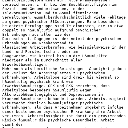
Dienstleistungsbranchen auf. Alle Krankenkassen
verzeichneten, z. B. bei den Besch&auml;ftigten im
Sozial- und Gesundheitswesen, in der
Telekommunikation und in &ouml;ffentlichen
Verwaltungen, &uuml;berdurchschnittlich viele Fehltage
aufgrund psychischer St&ouml;rungen. Eine besonders
belastete Berufsgruppe sind Telefonisten, die in etwa
doppelt so h&auml;ufig aufgrund psychischer
Erkrankungen ausfallen wie der
Durchschnitt. Dagegen ist der Anteil der psychischen
Erkrankungen am Krankenstand in
klassischen Arbeiterberufen, wie beispielsweise in der
Land- und Forstwirtschaft oder im
Baugewerbe, ein Drittel bis um die H&auml;lfte
niedriger als im Durchschnitt aller
Erwerbst&auml;tigen.
Mehr noch als berufliche Belastungen f&uuml;hrt jedoch
der Verlust des Arbeitsplatzes zu psychischen
Erkrankungen. Arbeitslose sind drei- bis viermal so
h&auml;ufig psychisch krank wie
Erwerbst&auml;tige. GEK und BKK berichten, dass
Arbeitslose besonders h&auml;ufig wegen
Alkoholabh&auml;ngigkeit und Depressionen in
Krankenh&auml;usern behandelt werden. Arbeitslosigkeit
verursacht deutlich h&auml;ufiger psychische
Erkrankungen, als dass Arbeitnehmer umgekehrt infolge
einer bestehenden psychischen Erkrankung ihre Arbeit
verlieren. Arbeitslosigkeit ist damit ein gravierendes
Risiko f&uuml;r die psychische Gesundheit. Arbeit
dient der