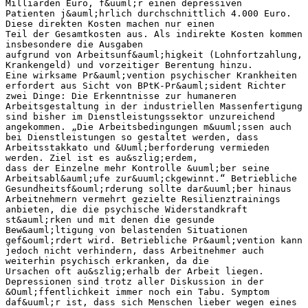
Milliarden Euro, f&uuml;r einen depressiven
Patienten j&auml;hrlich durchschnittlich 4.000 Euro.
Diese direkten Kosten machen nur einen
Teil der Gesamtkosten aus. Als indirekte Kosten kommen
insbesondere die Ausgaben
aufgrund von Arbeitsunf&auml;higkeit (Lohnfortzahlung,
Krankengeld) und vorzeitiger Berentung hinzu.
Eine wirksame Pr&auml;vention psychischer Krankheiten
erfordert aus Sicht von BPtK-Pr&auml;sident Richter
zwei Dinge: Die Erkenntnisse zur humaneren
Arbeitsgestaltung in der industriellen Massenfertigung
sind bisher im Dienstleistungssektor unzureichend
angekommen. „Die Arbeitsbedingungen m&uuml;ssen auch
bei Dienstleistungen so gestaltet werden, dass
Arbeitsstakkato und &Uuml;berforderung vermieden
werden. Ziel ist es au&szlig;erdem,
dass der Einzelne mehr Kontrolle &uuml;ber seine
Arbeitsabl&auml;ufe zur&uuml;ckgewinnt.“ Betriebliche
Gesundheitsf&ouml;rderung sollte dar&uuml;ber hinaus
Arbeitnehmern vermehrt gezielte Resilienztrainings
anbieten, die die psychische Widerstandkraft
st&auml;rken und mit denen die gesunde
Bew&auml;ltigung von belastenden Situationen
gef&ouml;rdert wird. Betriebliche Pr&auml;vention kann
jedoch nicht verhindern, dass Arbeitnehmer auch
weiterhin psychisch erkranken, da die
Ursachen oft au&szlig;erhalb der Arbeit liegen.
Depressionen sind trotz aller Diskussion in der
&Ouml;ffentlichkeit immer noch ein Tabu. Symptom
daf&uuml;r ist, dass sich Menschen lieber wegen eines