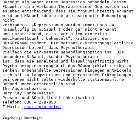
Burnout als wegen einer Depression behandeln lassen.
F&uuml;r eine wirksame Therapie einer Depression ist
es aber entscheidend, dass sie fr&uuml;hzeitig erkannt
wird und H&uuml;rden eine professionelle Behandlung
nicht
verhindern. „Depressionen werden immer noch zu
h&auml;ufig zu sp&auml;t oder gar nicht erkannt
und unzureichend, d. h. vor allem einseitig,
medikament&ouml;s behandelt“, kritisiert der
BPtKPr&auml;sident. Die Nationale Versorgungsleitlinie
Depression betont, dass Psychotherapie
vielfach die wirksamste Behandlungsoption ist. Die
besondere St&auml;rke der Psychotherapie
ist, dass sie anhaltend und l&auml;ngerfristig wirkt.
Psychotherapie vermag auch das R&uuml;ckfallrisiko zu
senken. Unbehandelte Depressionen hingegen entwickeln
sich oft zu langwierigen und chronischen Erkrankungen,
bei denen nicht selten wiederholte station&auml;re
Behandlungen erforderlich sind.
Ihr Ansprechpartner:
Herr Kay Funke-Kaiser
Presse- und &Ouml;ffentlichkeitsarbeit
Telefon: 030 – 2787850
E-Mail:
[email protected]
Zugehörige Unterlagen