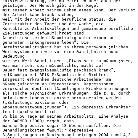
Existenzsicherung, der materiellen aber auch der
geistigen. Der Mensch gibt in der Regel
mit seiner Arbeit seinem Leben einen Sinn. Der Verlust
der Arbeit kann krank machen,
weil mit der Arbeit der berufliche Status, die
Zeitstruktur des Tages und der Woche, die
Kontakte zu Arbeitskollegen und gemeinsame berufliche
Zielsetzungen gef&auml;hrdet sind.
Arbeitslose leiden h&auml;ufig unter einem so
genannten „Inkongruenzerleben“: Die
Berufst&auml;tigkeit hat in ihrem pers&ouml;nlichen
Wertesystem nach wie vor eine &auml;hnlich hohe
Bedeutung
wie bei Werkt&auml;tigen. „Etwas sein zu m&uuml;ssen,
was man nicht sein m&ouml;chte, macht auf
Dauer fast zwangsl&auml;ufig psychisch krank“,
erl&auml;utert BPtK-Pr&auml;sident Richter.
Insgesamt erkranken deutsche Arbeitnehmer am
h&auml;ufigsten an Depressionen. Depressionen
verursachen deutlich l&auml;ngere Krankschreibungen
als solche psychischen Erkrankungen, die z. B. durch
belastende Lebensereignisse hervorgerufen werden
(„Belastungsreaktionen oder
Anpassungsst&ouml;rungen“). Ein depressiv Erkrankter
fehlt durchschnittlich
35 bis 50 Tage an seinem Arbeitsplatz. Eine Analyse
der BARMER (2009) ergab, dass
manche Depressive sogar 13 Wochen ausfallen. Die
Behandlungskosten f&uuml;r depressive
St&ouml;rungen in Deutschland betrugen 2004 rund 4,3