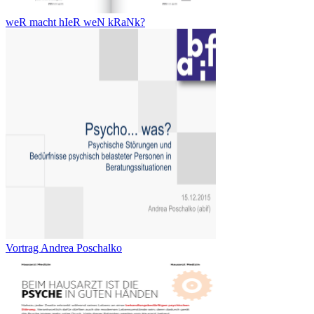
weR macht hIeR weN kRaNk?
Vortrag Andrea Poschalko