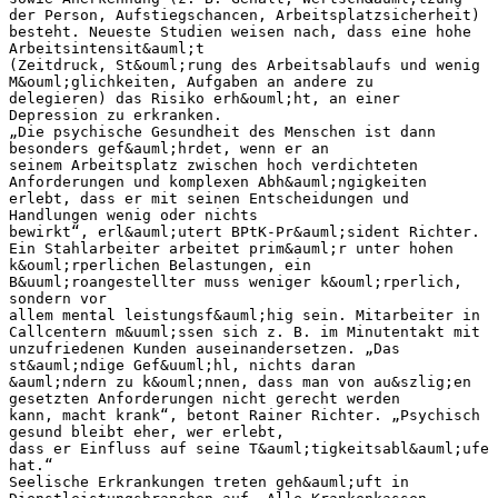
der Person, Aufstiegschancen, Arbeitsplatzsicherheit)
besteht. Neueste Studien weisen nach, dass eine hohe
Arbeitsintensit&auml;t
(Zeitdruck, St&ouml;rung des Arbeitsablaufs und wenig
M&ouml;glichkeiten, Aufgaben an andere zu
delegieren) das Risiko erh&ouml;ht, an einer
Depression zu erkranken.
„Die psychische Gesundheit des Menschen ist dann
besonders gef&auml;hrdet, wenn er an
seinem Arbeitsplatz zwischen hoch verdichteten
Anforderungen und komplexen Abh&auml;ngigkeiten
erlebt, dass er mit seinen Entscheidungen und
Handlungen wenig oder nichts
bewirkt“, erl&auml;utert BPtK-Pr&auml;sident Richter.
Ein Stahlarbeiter arbeitet prim&auml;r unter hohen
k&ouml;rperlichen Belastungen, ein
B&uuml;roangestellter muss weniger k&ouml;rperlich,
sondern vor
allem mental leistungsf&auml;hig sein. Mitarbeiter in
Callcentern m&uuml;ssen sich z. B. im Minutentakt mit
unzufriedenen Kunden auseinandersetzen. „Das
st&auml;ndige Gef&uuml;hl, nichts daran
&auml;ndern zu k&ouml;nnen, dass man von au&szlig;en
gesetzten Anforderungen nicht gerecht werden
kann, macht krank“, betont Rainer Richter. „Psychisch
gesund bleibt eher, wer erlebt,
dass er Einfluss auf seine T&auml;tigkeitsabl&auml;ufe
hat.“
Seelische Erkrankungen treten geh&auml;uft in