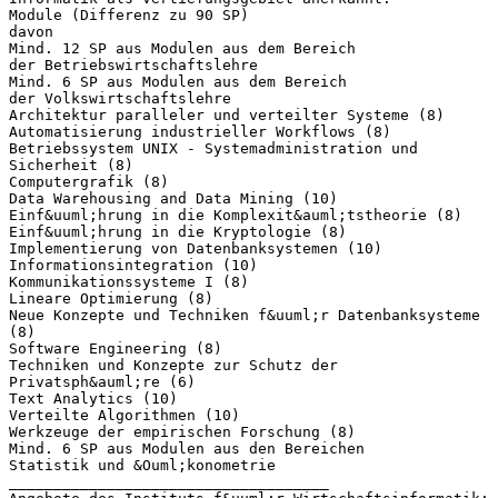
Module (Differenz zu 90 SP)
davon
Mind. 12 SP aus Modulen aus dem Bereich
der Betriebswirtschaftslehre
Mind. 6 SP aus Modulen aus dem Bereich
der Volkswirtschaftslehre
Architektur paralleler und verteilter Systeme (8)
Automatisierung industrieller Workflows (8)
Betriebssystem UNIX - Systemadministration und
Sicherheit (8)
Computergrafik (8)
Data Warehousing and Data Mining (10)
Einf&uuml;hrung in die Komplexit&auml;tstheorie (8)
Einf&uuml;hrung in die Kryptologie (8)
Implementierung von Datenbanksystemen (10)
Informationsintegration (10)
Kommunikationssysteme I (8)
Lineare Optimierung (8)
Neue Konzepte und Techniken f&uuml;r Datenbanksysteme
(8)
Software Engineering (8)
Techniken und Konzepte zur Schutz der
Privatsph&auml;re (6)
Text Analytics (10)
Verteilte Algorithmen (10)
Werkzeuge der empirischen Forschung (8)
Mind. 6 SP aus Modulen aus den Bereichen
Statistik und &Ouml;konometrie
____________________________________