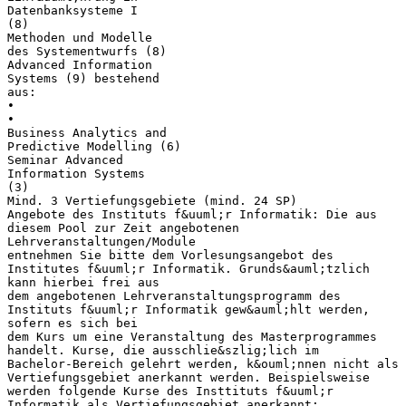
Datenbanksysteme I
(8)
Methoden und Modelle
des Systementwurfs (8)
Advanced Information
Systems (9) bestehend
aus:
•
•
Business Analytics and
Predictive Modelling (6)
Seminar Advanced
Information Systems
(3)
Mind. 3 Vertiefungsgebiete (mind. 24 SP)
Angebote des Instituts f&uuml;r Informatik: Die aus
diesem Pool zur Zeit angebotenen
Lehrveranstaltungen/Module
entnehmen Sie bitte dem Vorlesungsangebot des
Institutes f&uuml;r Informatik. Grunds&auml;tzlich
kann hierbei frei aus
dem angebotenen Lehrveranstaltungsprogramm des
Instituts f&uuml;r Informatik gew&auml;hlt werden,
sofern es sich bei
dem Kurs um eine Veranstaltung des Masterprogrammes
handelt. Kurse, die ausschlie&szlig;lich im
Bachelor‐Bereich gelehrt werden, k&ouml;nnen nicht als
Vertiefungsgebiet anerkannt werden. Beispielsweise
werden folgende Kurse des Insttituts f&uuml;r
Informatik als Vertiefungsgebiet anerkannt: