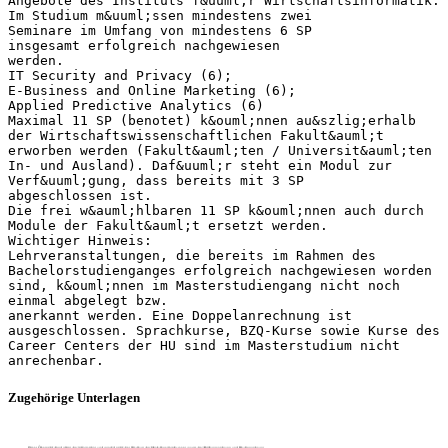
Angebote des Instituts f&uuml;r Wirtschaftsinformatik:
Im Studium m&uuml;ssen mindestens zwei
Seminare im Umfang von mindestens 6 SP
insgesamt erfolgreich nachgewiesen
werden.
IT Security and Privacy (6);
E-Business and Online Marketing (6);
Applied Predictive Analytics (6)
Maximal 11 SP (benotet) k&ouml;nnen au&szlig;erhalb
der Wirtschaftswissenschaftlichen Fakult&auml;t
erworben werden (Fakult&auml;ten / Universit&auml;ten
In- und Ausland). Daf&uuml;r steht ein Modul zur
Verf&uuml;gung, dass bereits mit 3 SP
abgeschlossen ist.
Die frei w&auml;hlbaren 11 SP k&ouml;nnen auch durch
Module der Fakult&auml;t ersetzt werden.
Wichtiger Hinweis:
Lehrveranstaltungen, die bereits im Rahmen des
Bachelorstudienganges erfolgreich nachgewiesen worden
sind, k&ouml;nnen im Masterstudiengang nicht noch
einmal abgelegt bzw.
anerkannt werden. Eine Doppelanrechnung ist
ausgeschlossen. Sprachkurse, BZQ-Kurse sowie Kurse des
Career Centers der HU sind im Masterstudium nicht
Zugehörige Unterlagen