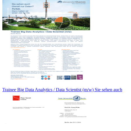
Trainee Big Data Analytics / Data Scientist (m/w) Sie sehen auch