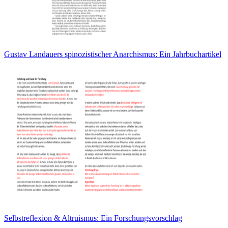
Gustav Landauers spinozistischer Anarchismus: Ein Jahrbuchartikel
Selbstreflexion & Altruismus: Ein Forschungsvorschlag