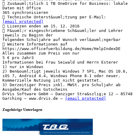
 Zus&auml;tzlich 1 TB OneDrive for Business: lokale
Daten mit Office
365 synchronisieren
 Technische Unterst&uuml;tzung per E-Mail:
[email protected]
 Lizenzen enden am 15. 12. 2016
 F&uuml;r eingeschriebene Sch&uuml;ler und Lehrer
jeweils zu Beginn der
folgenden Schuljahre auf Wunsch verl&auml;ngerbar
 Weitere Informationen auf
https://www.officefuerbildung.de/Home/HelpIndexDE
Alles zusammen zum Preis von nur
5 € pro Jahr3
Informationen bei Frau Seiwald und Herrn Esterer
1) nur in Windows
2) Ben&ouml;tigt jeweils Windows 7 SP1, Mac OS 10.6,
iOS 7, Android 4.4, Windows Phone 8.1 oder neuer.
Kommerzielle Nutzung ist nicht gestattet.
3) Derzeitiger Preis inkl. MWSt. pro Schuljahr ab
Ausgabe/Kauf des Gutscheins
DrVis Software GmbH – Danziger Stra&szlig;e 12 – 85748
Garching – www.drvis.de –
[email protected]
Zugehörige Unterlagen