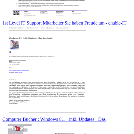
1st Level IT Support Mitarbeiter Sie haben Freude am - enable-IT
Computer-Bücher : Windows 8.1 - inkl. Updates - Das