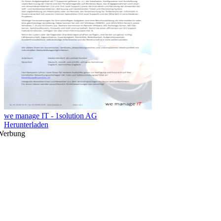
we manage IT - 1solution AG
Herunterladen
Werbung