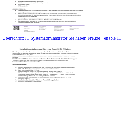
Überschrift: IT-Systemadministrator Sie haben Freude - enable-IT