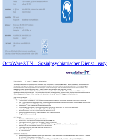
OctoWare®TN – Sozialpsychiatrischer Dienst - easy