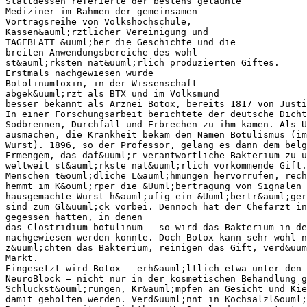
Stattdessen referierte der bestens gelaunte
Mediziner im Rahmen der gemeinsamen
Vortragsreihe von Volkshochschule,
Kassen&auml;rztlicher Vereinigung und
TAGEBLATT &uuml;ber die Geschichte und die
breiten Anwendungsbereiche des wohl
st&auml;rksten nat&uuml;rlich produzierten Giftes.
Erstmals nachgewiesen wurde
Botolinumtoxin, in der Wissenschaft
abgek&uuml;rzt als BTX und im Volksmund
besser bekannt als Arznei Botox, bereits 1817 von Justi
In einer Forschungsarbeit berichtete der deutsche Dicht
Sodbrennen, Durchfall und Erbrechen zu ihm kamen. Als 
ausmachen, die Krankheit bekam den Namen Botulismus (im
Wurst). 1896, so der Professor, gelang es dann dem belg
Ermengem, das daf&uuml;r verantwortliche Bakterium zu u
weltweit st&auml;rkste nat&uuml;rlich vorkommende Gift.
Menschen t&ouml;dliche L&auml;hmungen hervorrufen, rech
hemmt im K&ouml;rper die &Uuml;bertragung von Signalen 
hausgemachte Wurst h&auml;ufig ein &Uuml;bertr&auml;ger
sind zum Gl&uuml;ck vorbei. Dennoch hat der Chefarzt in
gegessen hatten, in denen
das Clostridium botulinum – so wird das Bakterium in de
nachgewiesen werden konnte. Doch Botox kann sehr wohl n
z&uuml;chten das Bakterium, reinigen das Gift, verd&uum
Markt.
Eingesetzt wird Botox – erh&auml;ltlich etwa unter den
NeuroBlock – nicht nur in der kosmetischen Behandlung g
Schluckst&ouml;rungen, Kr&auml;mpfen an Gesicht und Kie
damit geholfen werden. Verd&uuml;nnt in Kochsalzl&ouml;