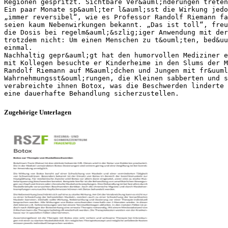
Regionen gespritzt. Sichtbare Ver&auml;nderungen treten
Ein paar Monate sp&auml;ter l&auml;sst die Wirkung jedo
„immer reversibel“, wie es Professor Randolf Riemann fa
seien kaum Nebenwirkungen bekannt. „Das ist toll“, fre
die Dosis bei regelm&auml;&szlig;iger Anwendung mit der
trotzdem nicht: Um einen Menschen zu t&ouml;ten, bed&uu
einmal.
Nachhaltig gepr&auml;gt hat den humorvollen Mediziner e
mit Kollegen besuchte er Kinderheime in den Slums der M
Randolf Riemann auf M&auml;dchen und Jungen mit fr&uuml
Wahrnehmungsst&ouml;rungen, die Kleinen sabberten und s
verabreichte ihnen Botox, was die Beschwerden linderte 
Zugehörige Unterlagen