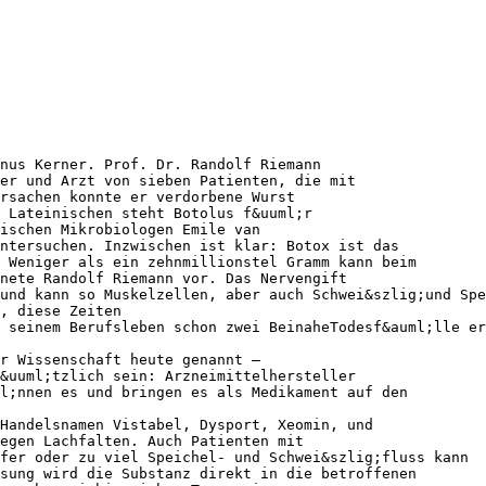
nus Kerner. Prof. Dr. Randolf Riemann
er und Arzt von sieben Patienten, die mit
Ursachen konnte er verdorbene Wurst
 Lateinischen steht Botolus f&uuml;r
ischen Mikrobiologen Emile van
ntersuchen. Inzwischen ist klar: Botox ist das
 Weniger als ein zehnmillionstel Gramm kann beim
nete Randolf Riemann vor. Das Nervengift
und kann so Muskelzellen, aber auch Schwei&szlig;und Spe
, diese Zeiten
 seinem Berufsleben schon zwei BeinaheTodesf&auml;lle er
r Wissenschaft heute genannt –
&uuml;tzlich sein: Arzneimittelhersteller
l;nnen es und bringen es als Medikament auf den
 Handelsnamen Vistabel, Dysport, Xeomin, und
egen Lachfalten. Auch Patienten mit
fer oder zu viel Speichel- und Schwei&szlig;fluss kann
sung wird die Substanz direkt in die betroffenen