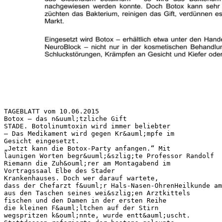
TAGEBLATT vom 10.06.2015
Botox – das n&uuml;tzliche Gift
STADE. Botolinumtoxin wird immer beliebter
– Das Medikament wird gegen Kr&auml;mpfe im
Gesicht eingesetzt.
„Jetzt kann die Botox-Party anfangen.“ Mit
launigen Worten begr&uuml;&szlig;te Professor Randolf
Riemann die Zuh&ouml;rer am Montagabend im
Vortragssaal Elbe des Stader
Krankenhauses. Doch wer darauf wartete,
dass der Chefarzt f&uuml;r Hals-Nasen-OhrenHeilkunde am
aus den Taschen seines wei&szlig;en Arztkittels
fischen und den Damen in der ersten Reihe
die kleinen F&auml;ltchen auf der Stirn
wegspritzen k&ouml;nnte, wurde entt&auml;uscht.