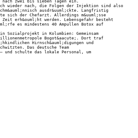
 nach zwei bis sieben Tagen ein.
ch wieder nach, die Folgen der Injektion sind also
chm&auml;nnisch ausdr&uuml;ckte. Langfristig
ute sich der Chefarzt. Allerdings m&uuml;sse
 Zeit erh&ouml;ht werden. Lebensgefahr besteht
ml;rfe es mindestens 40 Ampullen Botox auf
in Sozialprojekt in Kolumbien: Gemeinsam
illionenmetropole Bogot&aacute;. Dort traf
;hkindlichen Hirnsch&auml;digungen und
chwitzten. Das deutsche Team
– und schulte das lokale Personal, um