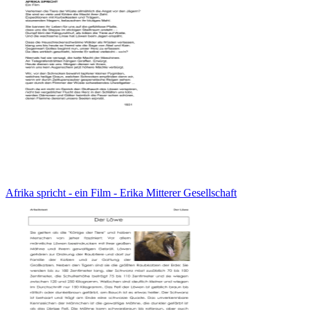
Afrika spricht - ein Film - Erika Mitterer Gesellschaft