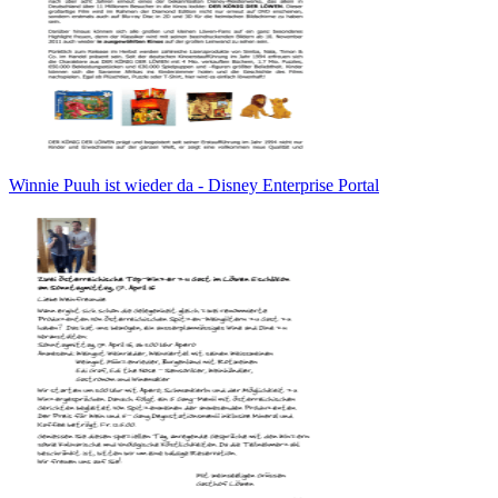
Winnie Puuh ist wieder da - Disney Enterprise Portal