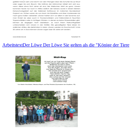
ArbeitstextDer Löwe Der Löwe Sie gelten als die "Könige der Tiere