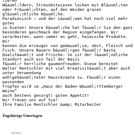
tiefen
W&auml;ldern, Streuobstwiesen locken mit Bl&uuml;ten
oder Fr&uuml;chten, auf den Weiden grasen
gl&uuml;ckliche K&uuml;he.
Paradiesisch – und der L&ouml;wen hat noch viel mehr
gutes
zu bieten! Unsere K&uuml;che hat f&uuml;r Sie den ganz
besonderen geschmack der Region eingefangen. Wir
verarbeiten, wann immer es geht, heimische Produkte.
Wir
kennen die erzeuger von gem&uuml;se, obst, Fleisch und
Fisch. Unsere Bauern b&uuml;rgen f&uuml;r beste
Qualit&auml;t und Frische. So ist der l&auml;ndliche
Standort auch ein Teil der Basis
f&uuml;r herrliche gaumenfreuden. Diese bereitet
Walter Rentschler mit viel Kreativit&auml;t aber auch
unter Verwendung
wohlgeh&uuml;teter Hausrezepte zu. F&uuml;r einen
passenden
Tropfen wird im „Haus der Baden-W&uuml;rttemberger
Weine“
auch bestens gesorgt! guten Appetit!
Wir freuen uns auf Sie!
Zugehörige Unterlagen