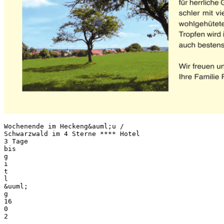
Wochenende im Heckeng&auml;u /
Schwarzwald im 4 Sterne **** Hotel
3 Tage
bis
g
i
t
l
&uuml;
g
16
0
2
.