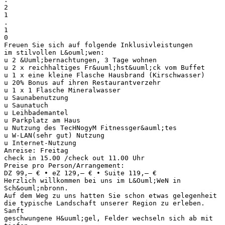
2
1
.
1
0
Freuen Sie sich auf folgende Inklusivleistungen
im stilvollen L&ouml;wen:
u 2 &Uuml;bernachtungen, 3 Tage wohnen
u 2 x reichhaltiges Fr&uuml;hst&uuml;ck vom Buffet
u 1 x eine kleine Flasche Hausbrand (Kirschwasser)
u 20% Bonus auf ihren Restaurantverzehr
u 1 x 1 Flasche Mineralwasser
u Saunabenutzung
u Saunatuch
u Leihbademantel
u Parkplatz am Haus
u Nutzung des TecHNogyM Fitnessger&auml;tes
u W-LAN(sehr gut) Nutzung
u Internet-Nutzung
Anreise: Freitag
check in 15.00 /check out 11.00 Uhr
Preise pro Person/Arrangement:
DZ 99,– € • eZ 129,– € • Suite 119,– €
Herzlich willkommen bei uns im L&Ouml;WeN in
Sch&ouml;nbronn.
Auf dem Weg zu uns hatten Sie schon etwas gelegenheit
die typische Landschaft unserer Region zu erleben.
Sanft
geschwungene H&uuml;gel, Felder wechseln sich ab mit